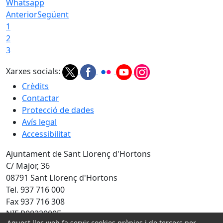
Whatsapp
Anterior
Següent
1
2
3
Xarxes socials:
Crèdits
Contactar
Protecció de dades
Avís legal
Accessibilitat
Ajuntament de Sant Llorenç d'Hortons
C/ Major, 36
08791 Sant Llorenç d'Hortons
Tel. 937 716 000
Fax 937 716 308
NIF P0822000F
Aquest lloc web fa servir cookies pròpies i de tercers per