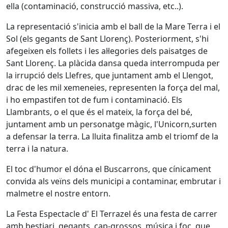
ella (contaminació, construcció massiva, etc..).
La representació s'inicia amb el ball de la Mare Terra i el
Sol (els gegants de Sant Llorenç). Posteriorment, s'hi
afegeixen els follets i les al·legories dels paisatges de
Sant Llorenç. La plàcida dansa queda interrompuda per
la irrupció dels Llefres, que juntament amb el Llengot,
drac de les mil xemeneies, representen la força del mal,
i ho empastifen tot de fum i contaminació. Els
Llambrants, o el que és el mateix, la força del bé,
juntament amb un personatge màgic, l'Unicorn,surten
a defensar la terra. La lluita finalitza amb el triomf de la
terra i la natura.
El toc d'humor el dóna el Buscarrons, que cínicament
convida als veïns dels municipi a contaminar, embrutar i
malmetre el nostre entorn.
La Festa Espectacle d' El Terrazel és una festa de carrer
amb bestiari, gegants, cap-grossos, música i foc, que