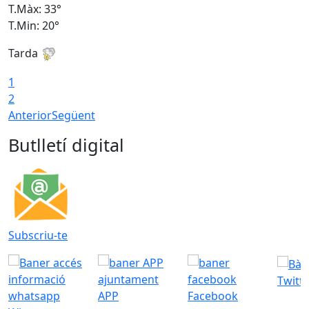
T.Màx: 33°
T
T.Min: 20°
T
Tarda
1
2
Anterior
Següent
Butlletí digital
Subscriu-te
Twitt
APP
Facebook