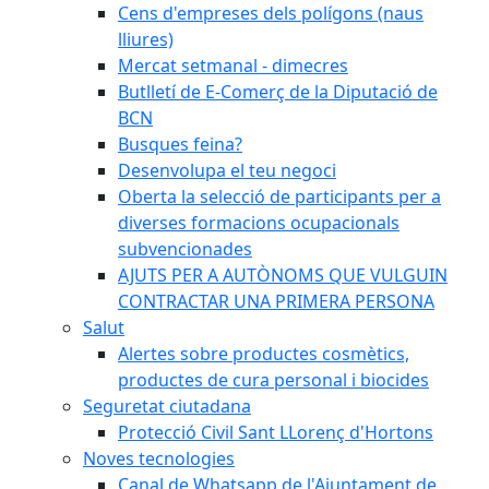
Cens d'empreses dels polígons (naus
lliures)
Mercat setmanal - dimecres
Butlletí de E-Comerç de la Diputació de
BCN
Busques feina?
Desenvolupa el teu negoci
Oberta la selecció de participants per a
diverses formacions ocupacionals
subvencionades
AJUTS PER A AUTÒNOMS QUE VULGUIN
CONTRACTAR UNA PRIMERA PERSONA
Salut
Alertes sobre productes cosmètics,
productes de cura personal i biocides
Seguretat ciutadana
Protecció Civil Sant LLorenç d'Hortons
Noves tecnologies
Canal de Whatsapp de l'Ajuntament de