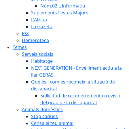
Núm.02 L'Informatiu
Suplements Festes Majors
L'Alzina
La Gazeta
Rss
Hemeroteca
Temes
Serveis socials
Habitatge
NEXT GENERATION - Envelliment actiu a la
llar GERAS
Què és i com es reconeix la situació de
discapacitat
Sol·licitud de reconeixement o revisió
del grau de la discapacitat
Animals domèstics
Stop caques
Censa el teu animal