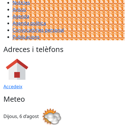
Notícies
Avisos
Agenda
Agenda política
Convocatòries personal
Publicacions
Adreces i telèfons
Accedeix
Meteo
Dijous, 6 d’agost
D