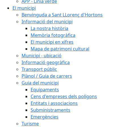
APP - Línia verde
El municipi
Benvinguda a Sant LLorenç d'Hortons
Informació del municipi
La nostra història
Memòria fotogràfica
El municipi en xifres
Mapa de patrimoni cultural
Municipi - ubicació
Informació geogràfica
Transport públic
Plànol / Guia de carrers
Guia del municipi
Equipaments
Cens d'empreses dels polígons
Entitats i associacions
Subministraments
Emergències
Turisme