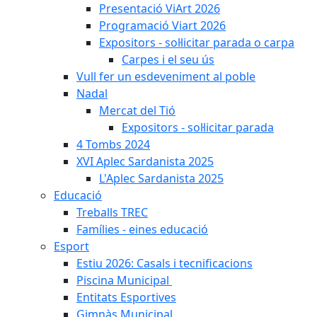
Presentació ViArt 2026
Programació Viart 2026
Expositors - sol·licitar parada o carpa
Carpes i el seu ús
Vull fer un esdeveniment al poble
Nadal
Mercat del Tió
Expositors - sol·licitar parada
4 Tombs 2024
XVI Aplec Sardanista 2025
L'Aplec Sardanista 2025
Educació
Treballs TREC
Famílies - eines educació
Esport
Estiu 2026: Casals i tecnificacions
Piscina Municipal
Entitats Esportives
Gimnàs Municipal