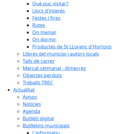
Què puc visitar?
Llocs d'interès
Festes i fires
Rutes
On menjar
On dormir
Productes de St LLorenç d'Hortons
Llibres del municipi i autors locals
Talls de carrer
Mercat setmanal - dimecres
Objectes perduts
Treballs TREC
Actualitat
Avisos
Notícies
Agenda
Butlletí digital
Butlletins municipals
L'informatiu