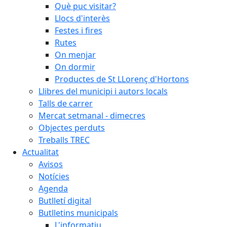
Què puc visitar?
Llocs d'interès
Festes i fires
Rutes
On menjar
On dormir
Productes de St LLorenç d'Hortons
Llibres del municipi i autors locals
Talls de carrer
Mercat setmanal - dimecres
Objectes perduts
Treballs TREC
Actualitat
Avisos
Notícies
Agenda
Butlletí digital
Butlletins municipals
L'informatiu