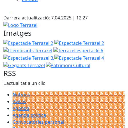
Facebook
X
Darrera actualització: 7.04.2025 | 12:27
Logo Terrazel
Imatges
Espectacle Terrazel 2
Espectacle Terrazel 2
LLembrants
Terrazel espectacle 6
Espectacle 
Espectacle Terrazel 4
Gegants Te
Patrimoni Cultural
RSS
L'actualitat a un clic
Notícies
Avisos
Agenda
Agenda política
Convocatòries personal