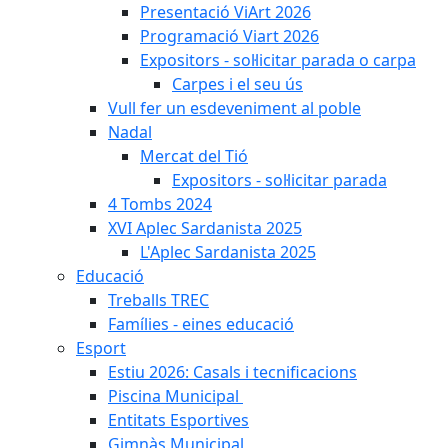
Presentació ViArt 2026
Programació Viart 2026
Expositors - sol·licitar parada o carpa
Carpes i el seu ús
Vull fer un esdeveniment al poble
Nadal
Mercat del Tió
Expositors - sol·licitar parada
4 Tombs 2024
XVI Aplec Sardanista 2025
L'Aplec Sardanista 2025
Educació
Treballs TREC
Famílies - eines educació
Esport
Estiu 2026: Casals i tecnificacions
Piscina Municipal
Entitats Esportives
Gimnàs Municipal