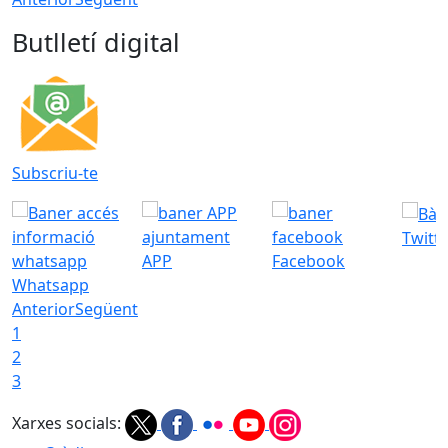
Butlletí digital
Subscriu-te
Twitt
APP
Facebook
Whatsapp
Anterior
Següent
1
2
3
Xarxes socials: