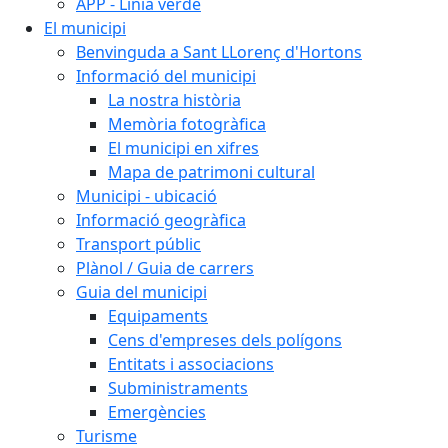
APP - Línia verde
El municipi
Benvinguda a Sant LLorenç d'Hortons
Informació del municipi
La nostra història
Memòria fotogràfica
El municipi en xifres
Mapa de patrimoni cultural
Municipi - ubicació
Informació geogràfica
Transport públic
Plànol / Guia de carrers
Guia del municipi
Equipaments
Cens d'empreses dels polígons
Entitats i associacions
Subministraments
Emergències
Turisme