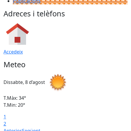
Publicacions
Adreces i telèfons
Accedeix
Meteo
Dissabte, 8 d’agost
D
T.Màx: 34°
T
T.Min: 20°
T
1
2
Anterior
Següent