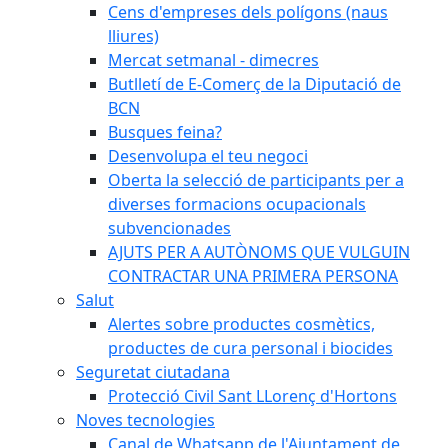
Cens d'empreses dels polígons (naus
lliures)
Mercat setmanal - dimecres
Butlletí de E-Comerç de la Diputació de
BCN
Busques feina?
Desenvolupa el teu negoci
Oberta la selecció de participants per a
diverses formacions ocupacionals
subvencionades
AJUTS PER A AUTÒNOMS QUE VULGUIN
CONTRACTAR UNA PRIMERA PERSONA
Salut
Alertes sobre productes cosmètics,
productes de cura personal i biocides
Seguretat ciutadana
Protecció Civil Sant LLorenç d'Hortons
Noves tecnologies
Canal de Whatsapp de l'Ajuntament de