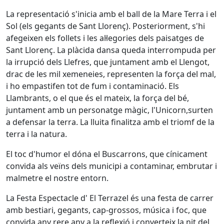
La representació s'inicia amb el ball de la Mare Terra i el
Sol (els gegants de Sant Llorenç). Posteriorment, s'hi
afegeixen els follets i les al·legories dels paisatges de
Sant Llorenç. La plàcida dansa queda interrompuda per
la irrupció dels Llefres, que juntament amb el Llengot,
drac de les mil xemeneies, representen la força del mal,
i ho empastifen tot de fum i contaminació. Els
Llambrants, o el que és el mateix, la força del bé,
juntament amb un personatge màgic, l'Unicorn,surten
a defensar la terra. La lluita finalitza amb el triomf de la
terra i la natura.
El toc d'humor el dóna el Buscarrons, que cínicament
convida als veïns dels municipi a contaminar, embrutar i
malmetre el nostre entorn.
La Festa Espectacle d' El Terrazel és una festa de carrer
amb bestiari, gegants, cap-grossos, música i foc, que
convida any rere any a la reflexió i converteix la nit del