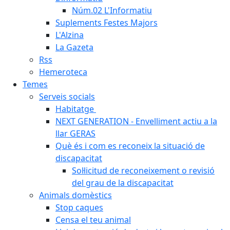
Núm.02 L'Informatiu
Suplements Festes Majors
L'Alzina
La Gazeta
Rss
Hemeroteca
Temes
Serveis socials
Habitatge
NEXT GENERATION - Envelliment actiu a la
llar GERAS
Què és i com es reconeix la situació de
discapacitat
Sol·licitud de reconeixement o revisió
del grau de la discapacitat
Animals domèstics
Stop caques
Censa el teu animal