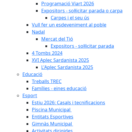
Programació Viart 2026
Expositors - sol·licitar parada o carpa
Carpes i el seu ús
Vull fer un esdeveniment al poble
Nadal
Mercat del Tió
Expositors - sol·licitar parada
4 Tombs 2024
XVI Aplec Sardanista 2025
L'Aplec Sardanista 2025
Educació
Treballs TREC
Famílies - eines educació
Esport
Estiu 2026: Casals i tecnificacions
Piscina Municipal
Entitats Esportives
Gimnàs Municipal
Activitats dirigides