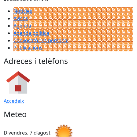
Notícies
Avisos
Agenda
Agenda política
Convocatòries personal
Publicacions
Adreces i telèfons
Accedeix
Meteo
Divendres, 7 d’agost
D