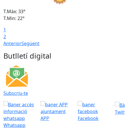
T.Màx: 33°
T
T.Min: 22°
T
1
2
Anterior
Següent
Butlletí digital
Subscriu-te
Twitt
APP
Facebook
Whatsapp