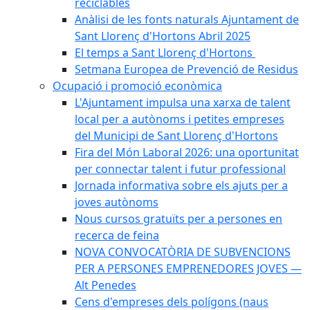
reciclables
Anàlisi de les fonts naturals Ajuntament de
Sant Llorenç d'Hortons Abril 2025
El temps a Sant Llorenç d'Hortons
Setmana Europea de Prevenció de Residus
Ocupació i promoció econòmica
L'Ajuntament impulsa una xarxa de talent
local per a autònoms i petites empreses
del Municipi de Sant Llorenç d'Hortons
Fira del Món Laboral 2026: una oportunitat
per connectar talent i futur professional
Jornada informativa sobre els ajuts per a
joves autònoms
Nous cursos gratuïts per a persones en
recerca de feina
NOVA CONVOCATÒRIA DE SUBVENCIONS
PER A PERSONES EMPRENEDORES JOVES —
Alt Penedes
Cens d'empreses dels polígons (naus