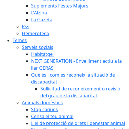
Suplements Festes Majors
L'Alzina
La Gazeta
Rss
Hemeroteca
Temes
Serveis socials
Habitatge
NEXT GENERATION - Envelliment actiu a la
llar GERAS
Què és i com es reconeix la situació de
discapacitat
Sol·licitud de reconeixement o revisió
del grau de la discapacitat
Animals domèstics
Stop caques
Censa el teu animal
Llei de protecció de drets i benestar animal