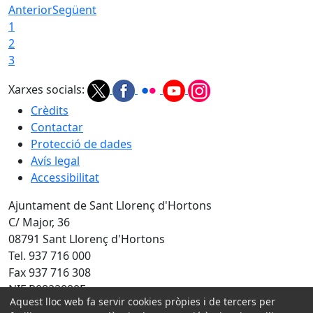
Anterior
Següent
1
2
3
Xarxes socials:
Crèdits
Contactar
Protecció de dades
Avís legal
Accessibilitat
Ajuntament de Sant Llorenç d'Hortons
C/ Major, 36
08791 Sant Llorenç d'Hortons
Tel. 937 716 000
Fax 937 716 308
NIF P0822000F
Aquest lloc web fa servir cookies pròpies i de tercers per