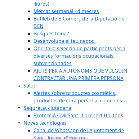
lliures)
Mercat setmanal - dimecres
Butlletí de E-Comerç de la Diputació de
BCN
Busques feina?
Desenvolupa el teu negoci
Oberta la selecció de participants per a
diverses formacions ocupacionals
subvencionades
AJUTS PER A AUTÒNOMS QUE VULGUIN
CONTRACTAR UNA PRIMERA PERSONA
Salut
Alertes sobre productes cosmètics,
productes de cura personal i biocides
Seguretat ciutadana
Protecció Civil Sant LLorenç d'Hortons
Noves tecnologies
Canal de Whatsapp de l'Ajuntament de
Sant Llorenç d'Hortons