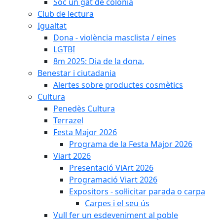
Soc un gat de colònia
Club de lectura
Igualtat
Dona - violència masclista / eines
LGTBI
8m 2025: Dia de la dona.
Benestar i ciutadania
Alertes sobre productes cosmètics
Cultura
Penedès Cultura
Terrazel
Festa Major 2026
Programa de la Festa Major 2026
Viart 2026
Presentació ViArt 2026
Programació Viart 2026
Expositors - sol·licitar parada o carpa
Carpes i el seu ús
Vull fer un esdeveniment al poble