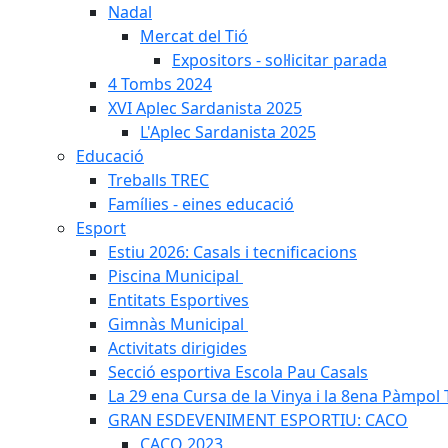
Nadal
Mercat del Tió
Expositors - sol·licitar parada
4 Tombs 2024
XVI Aplec Sardanista 2025
L'Aplec Sardanista 2025
Educació
Treballs TREC
Famílies - eines educació
Esport
Estiu 2026: Casals i tecnificacions
Piscina Municipal
Entitats Esportives
Gimnàs Municipal
Activitats dirigides
Secció esportiva Escola Pau Casals
La 29 ena Cursa de la Vinya i la 8ena Pàmpol T
GRAN ESDEVENIMENT ESPORTIU: CACO
CACO 2023