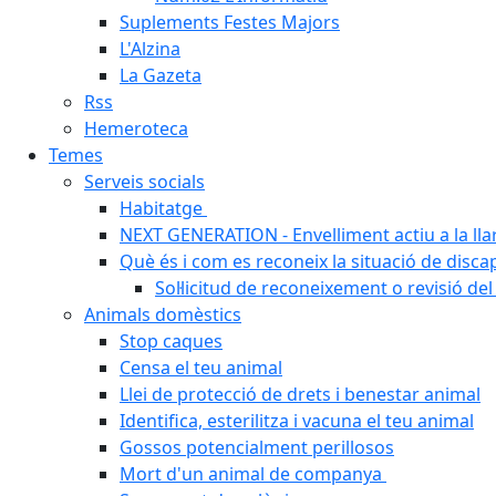
Suplements Festes Majors
L'Alzina
La Gazeta
Rss
Hemeroteca
Temes
Serveis socials
Habitatge
NEXT GENERATION - Envelliment actiu a la ll
Què és i com es reconeix la situació de disca
Sol·licitud de reconeixement o revisió del
Animals domèstics
Stop caques
Censa el teu animal
Llei de protecció de drets i benestar animal
Identifica, esterilitza i vacuna el teu animal
Gossos potencialment perillosos
Mort d'un animal de companya