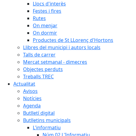
Llocs d'interès
Festes i fires
Rutes
On menjar
On dormir
Productes de St LLorenç d'Hortons
Llibres del municipi i autors locals
Talls de carrer
Mercat setmanal - dimecres
Objectes perduts
Treballs TREC
Actualitat
Avisos
Notícies
Agenda
Butlletí digital
Butlletins municipals
L'informatiu
Núm.02 L'Informatiu