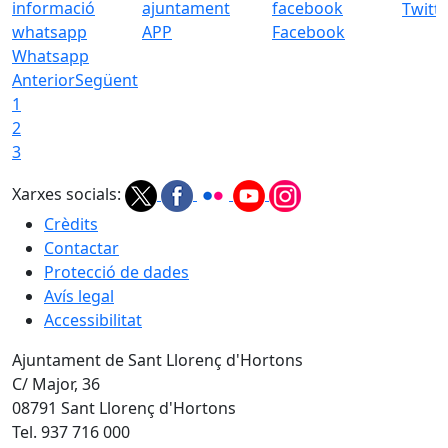
Twitt
APP
Facebook
Whatsapp
Anterior
Següent
1
2
3
Xarxes socials:
Crèdits
Contactar
Protecció de dades
Avís legal
Accessibilitat
Ajuntament de Sant Llorenç d'Hortons
C/ Major, 36
08791 Sant Llorenç d'Hortons
Tel. 937 716 000