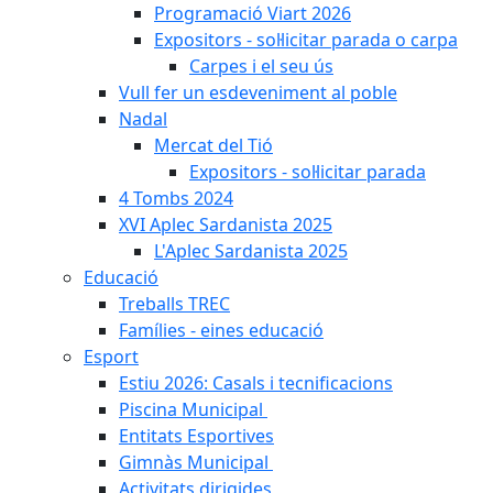
Programació Viart 2026
Expositors - sol·licitar parada o carpa
Carpes i el seu ús
Vull fer un esdeveniment al poble
Nadal
Mercat del Tió
Expositors - sol·licitar parada
4 Tombs 2024
XVI Aplec Sardanista 2025
L'Aplec Sardanista 2025
Educació
Treballs TREC
Famílies - eines educació
Esport
Estiu 2026: Casals i tecnificacions
Piscina Municipal
Entitats Esportives
Gimnàs Municipal
Activitats dirigides