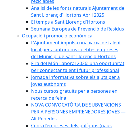
reciclables
Anàlisi de les fonts naturals Ajuntament de
Sant Llorenç d'Hortons Abril 2025
El temps a Sant Llorenç d'Hortons
Setmana Europea de Prevenció de Residus
Ocupació i promoció econòmica
L'Ajuntament impulsa una xarxa de talent
local per a autònoms i petites empreses
del Municipi de Sant Llorenç d'Hortons
Fira del Món Laboral 2026: una oportunitat
per connectar talent i futur professional
Jornada informativa sobre els ajuts per a
joves autònoms
Nous cursos gratuïts per a persones en
recerca de feina
NOVA CONVOCATÒRIA DE SUBVENCIONS
PER A PERSONES EMPRENEDORES JOVES —
Alt Penedes
Cens d'empreses dels polígons (naus