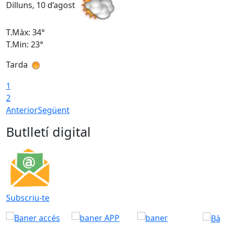
Dilluns, 10 d’agost
D
T.Màx: 34°
T
T.Min: 23°
T
Tarda
T
1
2
Anterior
Següent
Butlletí digital
Subscriu-te