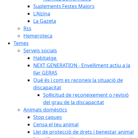
Suplements Festes Majors
L'Alzina
La Gazeta
Rss
Hemeroteca
Temes
Serveis socials
Habitatge
NEXT GENERATION - Envelliment actiu a la
llar GERAS
Què és i com es reconeix la situació de
discapacitat
Sol·licitud de reconeixement o revisió
del grau de la discapacitat
Animals domèstics
Stop caques
Censa el teu animal
Llei de protecció de drets i benestar animal