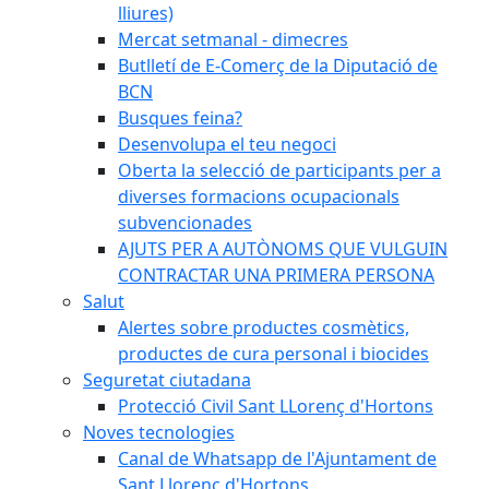
lliures)
Mercat setmanal - dimecres
Butlletí de E-Comerç de la Diputació de
BCN
Busques feina?
Desenvolupa el teu negoci
Oberta la selecció de participants per a
diverses formacions ocupacionals
subvencionades
AJUTS PER A AUTÒNOMS QUE VULGUIN
CONTRACTAR UNA PRIMERA PERSONA
Salut
Alertes sobre productes cosmètics,
productes de cura personal i biocides
Seguretat ciutadana
Protecció Civil Sant LLorenç d'Hortons
Noves tecnologies
Canal de Whatsapp de l'Ajuntament de
Sant Llorenç d'Hortons