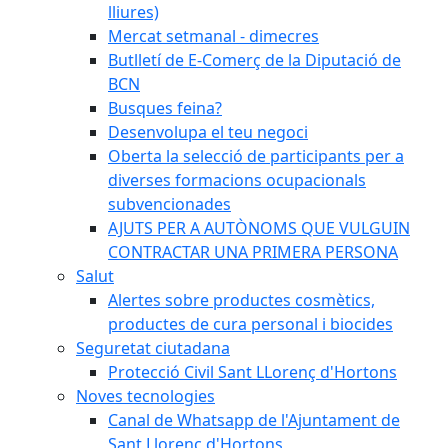
lliures)
Mercat setmanal - dimecres
Butlletí de E-Comerç de la Diputació de
BCN
Busques feina?
Desenvolupa el teu negoci
Oberta la selecció de participants per a
diverses formacions ocupacionals
subvencionades
AJUTS PER A AUTÒNOMS QUE VULGUIN
CONTRACTAR UNA PRIMERA PERSONA
Salut
Alertes sobre productes cosmètics,
productes de cura personal i biocides
Seguretat ciutadana
Protecció Civil Sant LLorenç d'Hortons
Noves tecnologies
Canal de Whatsapp de l'Ajuntament de
Sant Llorenç d'Hortons