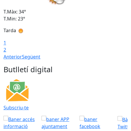
T.Màx: 34°
T
T.Min: 23°
T
Tarda
T
1
2
Anterior
Següent
Butlletí digital
Subscriu-te
Twitt