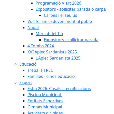
Programació Viart 2026
Expositors - sol·licitar parada o carpa
Carpes i el seu ús
Vull fer un esdeveniment al poble
Nadal
Mercat del Tió
Expositors - sol·licitar parada
4 Tombs 2024
XVI Aplec Sardanista 2025
L'Aplec Sardanista 2025
Educació
Treballs TREC
Famílies - eines educació
Esport
Estiu 2026: Casals i tecnificacions
Piscina Municipal
Entitats Esportives
Gimnàs Municipal
Activitats dirigides