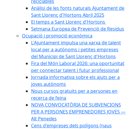
reciclables
Anàlisi de les fonts naturals Ajuntament de
Sant Llorenç d'Hortons Abril 2025
El temps a Sant Llorenç d'Hortons
Setmana Europea de Prevenció de Residus
Ocupació i promoció econòmica
L'Ajuntament impulsa una xarxa de talent
local per a autònoms i petites empreses
del Municipi de Sant Llorenç d'Hortons
Fira del Món Laboral 2026: una oportunitat
per connectar talent i futur professional
Jornada informativa sobre els ajuts per a
joves autònoms
Nous cursos gratuïts per a persones en
recerca de feina
NOVA CONVOCATÒRIA DE SUBVENCIONS
PER A PERSONES EMPRENEDORES JOVES —
Alt Penedes
Cens d'empreses dels polígons (naus