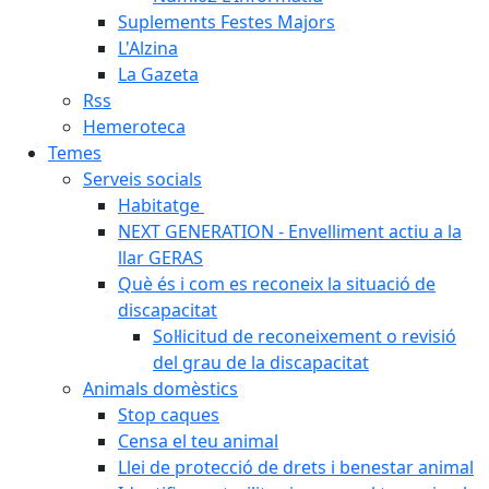
Suplements Festes Majors
L'Alzina
La Gazeta
Rss
Hemeroteca
Temes
Serveis socials
Habitatge
NEXT GENERATION - Envelliment actiu a la
llar GERAS
Què és i com es reconeix la situació de
discapacitat
Sol·licitud de reconeixement o revisió
del grau de la discapacitat
Animals domèstics
Stop caques
Censa el teu animal
Llei de protecció de drets i benestar animal