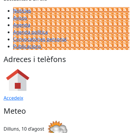
Notícies
Avisos
Agenda
Agenda política
Convocatòries personal
Publicacions
Adreces i telèfons
Accedeix
Meteo
Dilluns, 10 d’agost
D