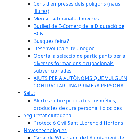
Cens d'empreses dels polígons (naus
lliures)
Mercat setmanal - dimecres
Butlletí de E-Comerç de la Diputació de
BCN
Busques feina?
Desenvolupa el teu negoci
Oberta la selecció de participants per a
diverses formacions ocupacionals
subvencionades
AJUTS PER A AUTÒNOMS QUE VULGUIN
CONTRACTAR UNA PRIMERA PERSONA
Salut
Alertes sobre productes cosmètics,
productes de cura personal i biocides
Seguretat ciutadana
Protecció Civil Sant LLorenç d'Hortons
Noves tecnologies
Canal de Whatsapp de l'Ajuntament de