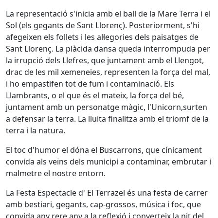
La representació s'inicia amb el ball de la Mare Terra i el
Sol (els gegants de Sant Llorenç). Posteriorment, s'hi
afegeixen els follets i les al·legories dels paisatges de
Sant Llorenç. La plàcida dansa queda interrompuda per
la irrupció dels Llefres, que juntament amb el Llengot,
drac de les mil xemeneies, representen la força del mal,
i ho empastifen tot de fum i contaminació. Els
Llambrants, o el que és el mateix, la força del bé,
juntament amb un personatge màgic, l'Unicorn,surten
a defensar la terra. La lluita finalitza amb el triomf de la
terra i la natura.
El toc d'humor el dóna el Buscarrons, que cínicament
convida als veïns dels municipi a contaminar, embrutar i
malmetre el nostre entorn.
La Festa Espectacle d' El Terrazel és una festa de carrer
amb bestiari, gegants, cap-grossos, música i foc, que
convida any rere any a la reflexió i converteix la nit del