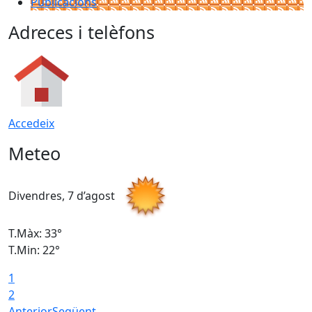
Publicacions
Adreces i telèfons
Accedeix
Meteo
Divendres, 7 d’agost
D
T.Màx: 33°
T
T.Min: 22°
T
1
2
Anterior
Següent