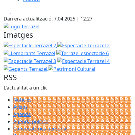
Facebook
X
Darrera actualització: 7.04.2025 | 12:27
Logo Terrazel
Imatges
Espectacle Terrazel 2
Espectacle Terrazel 2
LLembrants
Terrazel espectacle 6
Espectacle 
Espectacle Terrazel 4
Gegants Te
Patrimoni Cultural
RSS
L'actualitat a un clic
Notícies
Avisos
Agenda
Agenda política
Convocatòries personal