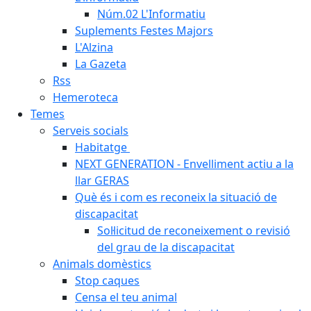
Núm.02 L'Informatiu
Suplements Festes Majors
L'Alzina
La Gazeta
Rss
Hemeroteca
Temes
Serveis socials
Habitatge
NEXT GENERATION - Envelliment actiu a la
llar GERAS
Què és i com es reconeix la situació de
discapacitat
Sol·licitud de reconeixement o revisió
del grau de la discapacitat
Animals domèstics
Stop caques
Censa el teu animal