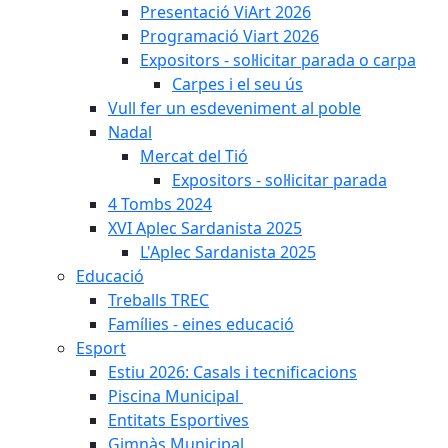
Presentació ViArt 2026
Programació Viart 2026
Expositors - sol·licitar parada o carpa
Carpes i el seu ús
Vull fer un esdeveniment al poble
Nadal
Mercat del Tió
Expositors - sol·licitar parada
4 Tombs 2024
XVI Aplec Sardanista 2025
L'Aplec Sardanista 2025
Educació
Treballs TREC
Famílies - eines educació
Esport
Estiu 2026: Casals i tecnificacions
Piscina Municipal
Entitats Esportives
Gimnàs Municipal