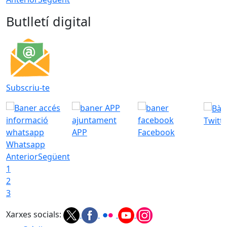
Butlletí digital
Subscriu-te
Twitt
APP
Facebook
Whatsapp
Anterior
Següent
1
2
3
Xarxes socials: