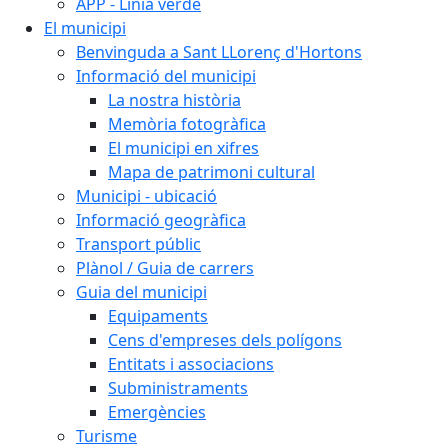
APP - Línia verde
El municipi
Benvinguda a Sant LLorenç d'Hortons
Informació del municipi
La nostra història
Memòria fotogràfica
El municipi en xifres
Mapa de patrimoni cultural
Municipi - ubicació
Informació geogràfica
Transport públic
Plànol / Guia de carrers
Guia del municipi
Equipaments
Cens d'empreses dels polígons
Entitats i associacions
Subministraments
Emergències
Turisme