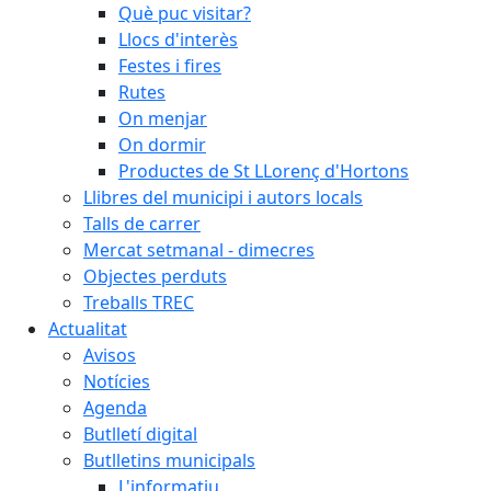
Què puc visitar?
Llocs d'interès
Festes i fires
Rutes
On menjar
On dormir
Productes de St LLorenç d'Hortons
Llibres del municipi i autors locals
Talls de carrer
Mercat setmanal - dimecres
Objectes perduts
Treballs TREC
Actualitat
Avisos
Notícies
Agenda
Butlletí digital
Butlletins municipals
L'informatiu