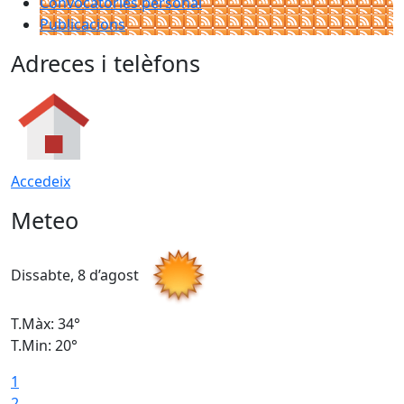
Convocatòries personal
Publicacions
Adreces i telèfons
Accedeix
Meteo
Dissabte, 8 d’agost
D
T.Màx: 34°
T
T.Min: 20°
T
1
2