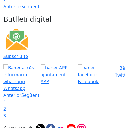
Anterior
Següent
Butlletí digital
Subscriu-te
Twitt
APP
Facebook
Whatsapp
Anterior
Següent
1
2
3
Xarxes socials: