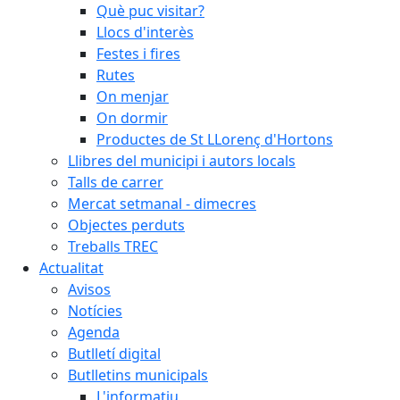
Què puc visitar?
Llocs d'interès
Festes i fires
Rutes
On menjar
On dormir
Productes de St LLorenç d'Hortons
Llibres del municipi i autors locals
Talls de carrer
Mercat setmanal - dimecres
Objectes perduts
Treballs TREC
Actualitat
Avisos
Notícies
Agenda
Butlletí digital
Butlletins municipals
L'informatiu