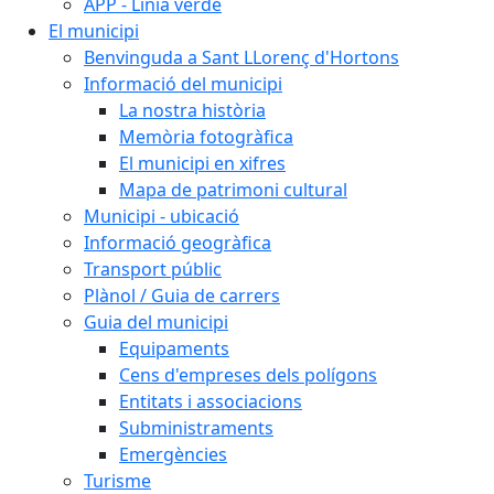
APP - Línia verde
El municipi
Benvinguda a Sant LLorenç d'Hortons
Informació del municipi
La nostra història
Memòria fotogràfica
El municipi en xifres
Mapa de patrimoni cultural
Municipi - ubicació
Informació geogràfica
Transport públic
Plànol / Guia de carrers
Guia del municipi
Equipaments
Cens d'empreses dels polígons
Entitats i associacions
Subministraments
Emergències
Turisme