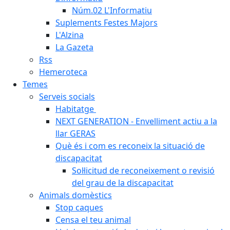
Núm.02 L'Informatiu
Suplements Festes Majors
L'Alzina
La Gazeta
Rss
Hemeroteca
Temes
Serveis socials
Habitatge
NEXT GENERATION - Envelliment actiu a la
llar GERAS
Què és i com es reconeix la situació de
discapacitat
Sol·licitud de reconeixement o revisió
del grau de la discapacitat
Animals domèstics
Stop caques
Censa el teu animal