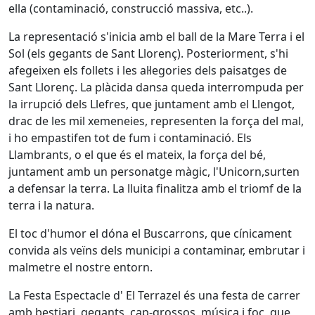
ella (contaminació, construcció massiva, etc..).
La representació s'inicia amb el ball de la Mare Terra i el
Sol (els gegants de Sant Llorenç). Posteriorment, s'hi
afegeixen els follets i les al·legories dels paisatges de
Sant Llorenç. La plàcida dansa queda interrompuda per
la irrupció dels Llefres, que juntament amb el Llengot,
drac de les mil xemeneies, representen la força del mal,
i ho empastifen tot de fum i contaminació. Els
Llambrants, o el que és el mateix, la força del bé,
juntament amb un personatge màgic, l'Unicorn,surten
a defensar la terra. La lluita finalitza amb el triomf de la
terra i la natura.
El toc d'humor el dóna el Buscarrons, que cínicament
convida als veïns dels municipi a contaminar, embrutar i
malmetre el nostre entorn.
La Festa Espectacle d' El Terrazel és una festa de carrer
amb bestiari, gegants, cap-grossos, música i foc, que