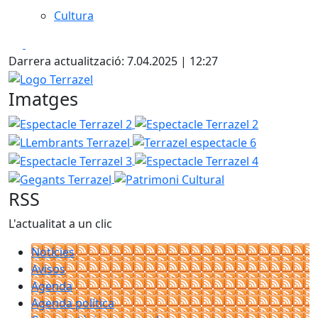
Cultura
Facebook
X
Darrera actualització: 7.04.2025 | 12:27
Logo Terrazel
Imatges
Espectacle Terrazel 2
Espectacle Terrazel 2
LLembrants
Terrazel espectacle 6
Espectacle 
Espectacle Terrazel 4
Gegants Te
Patrimoni Cultural
RSS
L'actualitat a un clic
Notícies
Avisos
Agenda
Agenda política