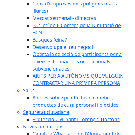
Cens d'empreses dels polígons (naus
lliures)
Mercat setmanal - dimecres
Butlletí de E-Comerç de la Diputació de
BCN
Busques feina?
Desenvolupa el teu negoci
Oberta la selecció de participants per a
diverses formacions ocupacionals
subvencionades
AJUTS PER A AUTÒNOMS QUE VULGUIN
CONTRACTAR UNA PRIMERA PERSONA
Salut
Alertes sobre productes cosmètics,
productes de cura personal i biocides
Seguretat ciutadana
Protecció Civil Sant LLorenç d'Hortons
Noves tecnologies
Canal de Whatsapp de l'Ajuntament de