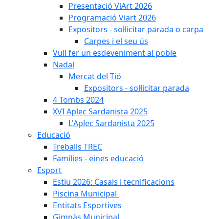
Presentació ViArt 2026
Programació Viart 2026
Expositors - sol·licitar parada o carpa
Carpes i el seu ús
Vull fer un esdeveniment al poble
Nadal
Mercat del Tió
Expositors - sol·licitar parada
4 Tombs 2024
XVI Aplec Sardanista 2025
L'Aplec Sardanista 2025
Educació
Treballs TREC
Famílies - eines educació
Esport
Estiu 2026: Casals i tecnificacions
Piscina Municipal
Entitats Esportives
Gimnàs Municipal