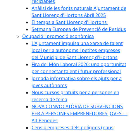
reciclables
Anàlisi de les fonts naturals Ajuntament de
Sant Llorenç d'Hortons Abril 2025
El temps a Sant Llorenç d'Hortons
Setmana Europea de Prevenció de Residus
Ocupació i promoció econòmica
L'Ajuntament impulsa una xarxa de talent
local per a autònoms i petites empreses
del Municipi de Sant Llorenç d'Hortons
Fira del Món Laboral 2026: una oportunitat
per connectar talent i futur professional
Jornada informativa sobre els ajuts per a
joves autònoms
Nous cursos gratuïts per a persones en
recerca de feina
NOVA CONVOCATÒRIA DE SUBVENCIONS
PER A PERSONES EMPRENEDORES JOVES —
Alt Penedes
Cens d'empreses dels polígons (naus