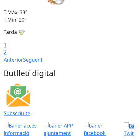
T.Màx: 33°
T
T.Min: 20°
T
Tarda
1
2
Anterior
Següent
Butlletí digital
Subscriu-te
Twitt