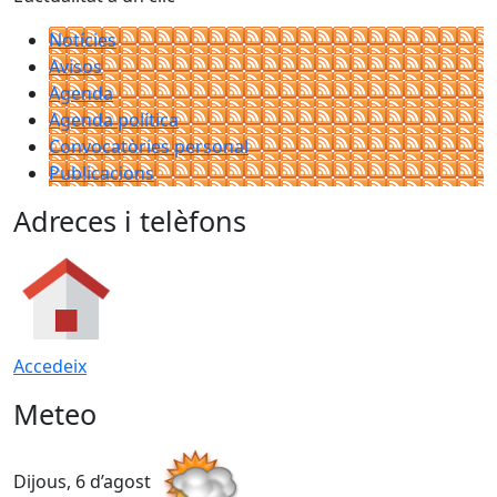
Notícies
Avisos
Agenda
Agenda política
Convocatòries personal
Publicacions
Adreces i telèfons
Accedeix
Meteo
Dijous, 6 d’agost
D