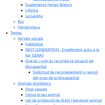
Suplements Festes Majors
L'Alzina
La Gazeta
Rss
Hemeroteca
Temes
Serveis socials
Habitatge
NEXT GENERATION - Envelliment actiu a la
llar GERAS
Què és i com es reconeix la situació de
discapacitat
Sol·licitud de reconeixement o revisió
del grau de la discapacitat
Animals domèstics
Stop caques
Censa el teu animal
Llei de protecció de drets i benestar animal