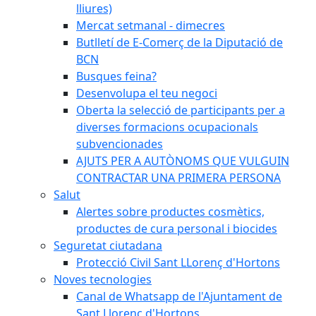
lliures)
Mercat setmanal - dimecres
Butlletí de E-Comerç de la Diputació de
BCN
Busques feina?
Desenvolupa el teu negoci
Oberta la selecció de participants per a
diverses formacions ocupacionals
subvencionades
AJUTS PER A AUTÒNOMS QUE VULGUIN
CONTRACTAR UNA PRIMERA PERSONA
Salut
Alertes sobre productes cosmètics,
productes de cura personal i biocides
Seguretat ciutadana
Protecció Civil Sant LLorenç d'Hortons
Noves tecnologies
Canal de Whatsapp de l'Ajuntament de
Sant Llorenç d'Hortons