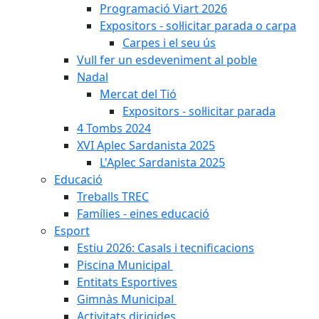
Programació Viart 2026
Expositors - sol·licitar parada o carpa
Carpes i el seu ús
Vull fer un esdeveniment al poble
Nadal
Mercat del Tió
Expositors - sol·licitar parada
4 Tombs 2024
XVI Aplec Sardanista 2025
L'Aplec Sardanista 2025
Educació
Treballs TREC
Famílies - eines educació
Esport
Estiu 2026: Casals i tecnificacions
Piscina Municipal
Entitats Esportives
Gimnàs Municipal
Activitats dirigides