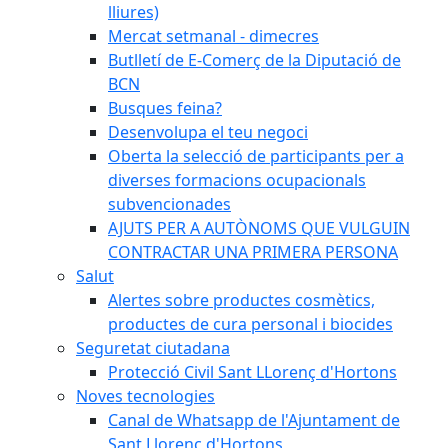
lliures)
Mercat setmanal - dimecres
Butlletí de E-Comerç de la Diputació de
BCN
Busques feina?
Desenvolupa el teu negoci
Oberta la selecció de participants per a
diverses formacions ocupacionals
subvencionades
AJUTS PER A AUTÒNOMS QUE VULGUIN
CONTRACTAR UNA PRIMERA PERSONA
Salut
Alertes sobre productes cosmètics,
productes de cura personal i biocides
Seguretat ciutadana
Protecció Civil Sant LLorenç d'Hortons
Noves tecnologies
Canal de Whatsapp de l'Ajuntament de
Sant Llorenç d'Hortons