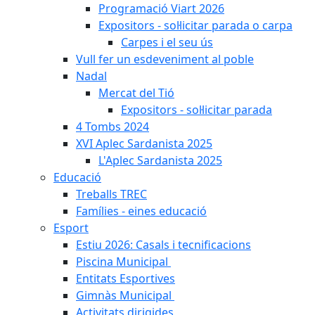
Programació Viart 2026
Expositors - sol·licitar parada o carpa
Carpes i el seu ús
Vull fer un esdeveniment al poble
Nadal
Mercat del Tió
Expositors - sol·licitar parada
4 Tombs 2024
XVI Aplec Sardanista 2025
L'Aplec Sardanista 2025
Educació
Treballs TREC
Famílies - eines educació
Esport
Estiu 2026: Casals i tecnificacions
Piscina Municipal
Entitats Esportives
Gimnàs Municipal
Activitats dirigides