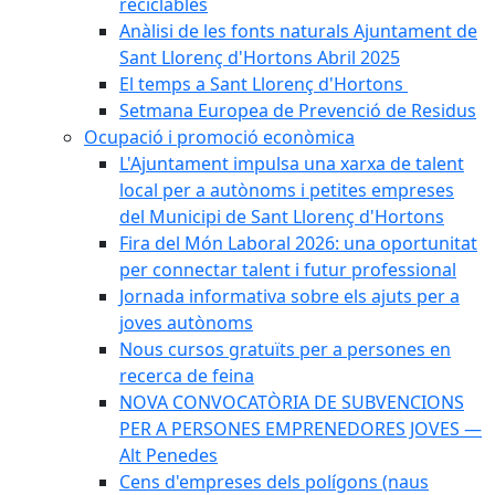
reciclables
Anàlisi de les fonts naturals Ajuntament de
Sant Llorenç d'Hortons Abril 2025
El temps a Sant Llorenç d'Hortons
Setmana Europea de Prevenció de Residus
Ocupació i promoció econòmica
L'Ajuntament impulsa una xarxa de talent
local per a autònoms i petites empreses
del Municipi de Sant Llorenç d'Hortons
Fira del Món Laboral 2026: una oportunitat
per connectar talent i futur professional
Jornada informativa sobre els ajuts per a
joves autònoms
Nous cursos gratuïts per a persones en
recerca de feina
NOVA CONVOCATÒRIA DE SUBVENCIONS
PER A PERSONES EMPRENEDORES JOVES —
Alt Penedes
Cens d'empreses dels polígons (naus