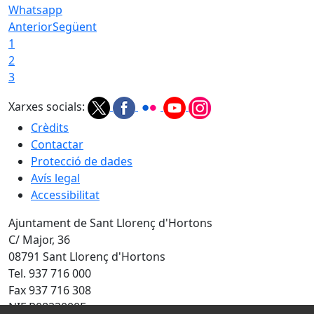
Whatsapp
Anterior
Següent
1
2
3
Xarxes socials:
Crèdits
Contactar
Protecció de dades
Avís legal
Accessibilitat
Ajuntament de Sant Llorenç d'Hortons
C/ Major, 36
08791 Sant Llorenç d'Hortons
Tel. 937 716 000
Fax 937 716 308
NIF P0822000F