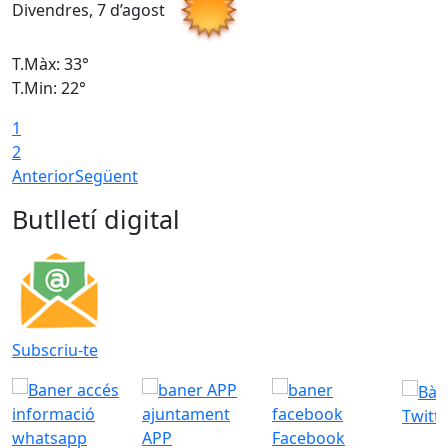
Divendres, 7 d’agost
D
T.Màx: 33°
T
T.Min: 22°
T
1
2
Anterior
Següent
Butlletí digital
Subscriu-te
Twitt
APP
Facebook