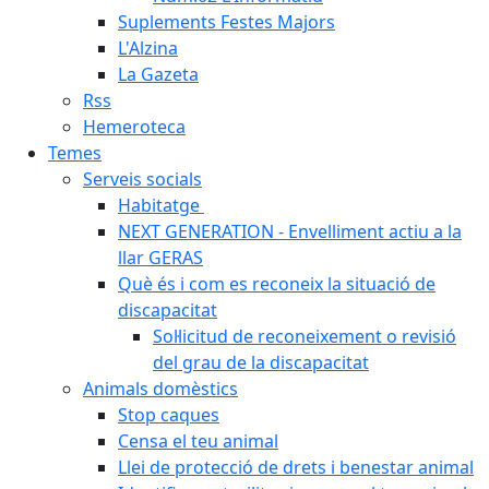
Suplements Festes Majors
L'Alzina
La Gazeta
Rss
Hemeroteca
Temes
Serveis socials
Habitatge
NEXT GENERATION - Envelliment actiu a la
llar GERAS
Què és i com es reconeix la situació de
discapacitat
Sol·licitud de reconeixement o revisió
del grau de la discapacitat
Animals domèstics
Stop caques
Censa el teu animal
Llei de protecció de drets i benestar animal