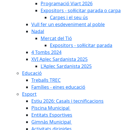
Programació Viart 2026
Expositors - sol·licitar parada o carpa
Carpes i el seu ús
Vull fer un esdeveniment al poble
Nadal
Mercat del Tió
Expositors - sol·licitar parada
4 Tombs 2024
XVI Aplec Sardanista 2025
L'Aplec Sardanista 2025
Educació
Treballs TREC
Famílies - eines educació
Esport
Estiu 2026: Casals i tecnificacions
Piscina Municipal
Entitats Esportives
Gimnàs Municipal
Activitats dirigides