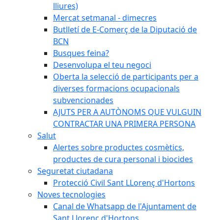
lliures)
Mercat setmanal - dimecres
Butlletí de E-Comerç de la Diputació de
BCN
Busques feina?
Desenvolupa el teu negoci
Oberta la selecció de participants per a
diverses formacions ocupacionals
subvencionades
AJUTS PER A AUTÒNOMS QUE VULGUIN
CONTRACTAR UNA PRIMERA PERSONA
Salut
Alertes sobre productes cosmètics,
productes de cura personal i biocides
Seguretat ciutadana
Protecció Civil Sant LLorenç d'Hortons
Noves tecnologies
Canal de Whatsapp de l'Ajuntament de
Sant Llorenç d'Hortons