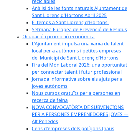
reciclables
Anàlisi de les fonts naturals Ajuntament de
Sant Llorenç d'Hortons Abril 2025
El temps a Sant Llorenç d'Hortons
Setmana Europea de Prevenció de Residus
Ocupació i promoció econòmica
L'Ajuntament impulsa una xarxa de talent
local per a autònoms i petites empreses
del Municipi de Sant Llorenç d'Hortons
Fira del Món Laboral 2026: una oportunitat
per connectar talent i futur professional
Jornada informativa sobre els ajuts per a
joves autònoms
Nous cursos gratuïts per a persones en
recerca de feina
NOVA CONVOCATÒRIA DE SUBVENCIONS
PER A PERSONES EMPRENEDORES JOVES —
Alt Penedes
Cens d'empreses dels polígons (naus