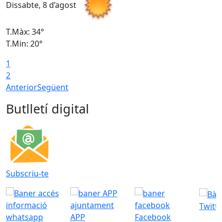
Dissabte, 8 d’agost
D
T.Màx: 34°
T
T.Min: 20°
T
1
2
Anterior
Següent
Butlletí digital
Subscriu-te
Twitt
APP
Facebook