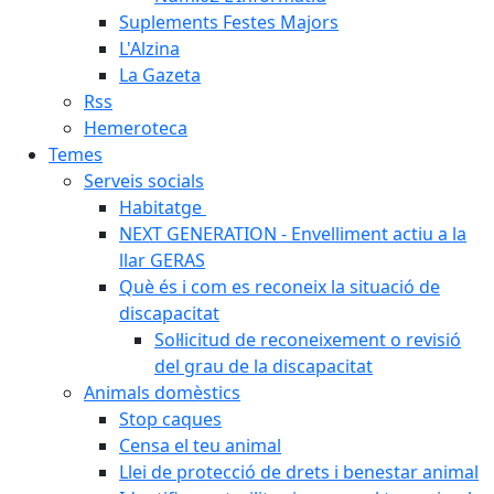
Suplements Festes Majors
L'Alzina
La Gazeta
Rss
Hemeroteca
Temes
Serveis socials
Habitatge
NEXT GENERATION - Envelliment actiu a la
llar GERAS
Què és i com es reconeix la situació de
discapacitat
Sol·licitud de reconeixement o revisió
del grau de la discapacitat
Animals domèstics
Stop caques
Censa el teu animal
Llei de protecció de drets i benestar animal