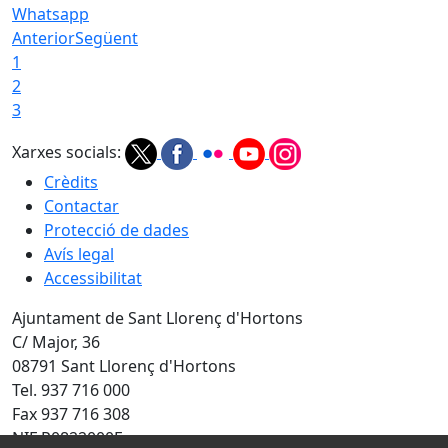
Whatsapp
Anterior
Següent
1
2
3
Xarxes socials:
Crèdits
Contactar
Protecció de dades
Avís legal
Accessibilitat
Ajuntament de Sant Llorenç d'Hortons
C/ Major, 36
08791 Sant Llorenç d'Hortons
Tel. 937 716 000
Fax 937 716 308
NIF P0822000F