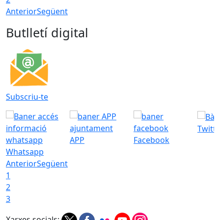
Anterior
Següent
Butlletí digital
Subscriu-te
Twitt
APP
Facebook
Whatsapp
Anterior
Següent
1
2
3
Xarxes socials: