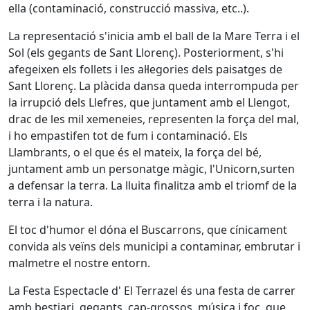
ella (contaminació, construcció massiva, etc..).
La representació s'inicia amb el ball de la Mare Terra i el
Sol (els gegants de Sant Llorenç). Posteriorment, s'hi
afegeixen els follets i les al·legories dels paisatges de
Sant Llorenç. La plàcida dansa queda interrompuda per
la irrupció dels Llefres, que juntament amb el Llengot,
drac de les mil xemeneies, representen la força del mal,
i ho empastifen tot de fum i contaminació. Els
Llambrants, o el que és el mateix, la força del bé,
juntament amb un personatge màgic, l'Unicorn,surten
a defensar la terra. La lluita finalitza amb el triomf de la
terra i la natura.
El toc d'humor el dóna el Buscarrons, que cínicament
convida als veïns dels municipi a contaminar, embrutar i
malmetre el nostre entorn.
La Festa Espectacle d' El Terrazel és una festa de carrer
amb bestiari, gegants, cap-grossos, música i foc, que