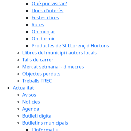
Què puc visitar?
Llocs d'interès
Festes i fires
Rutes
On menjar
On dormir
Productes de St LLorenç d'Hortons
Llibres del municipi i autors locals
Talls de carrer
Mercat setmanal - dimecres
Objectes perduts
Treballs TREC
Actualitat
Avisos
Notícies
Agenda
Butlletí digital
Butlletins municipals
L'informatiu