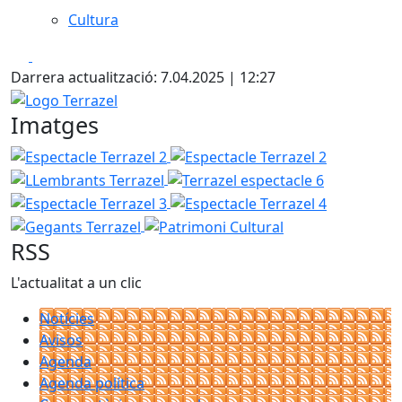
Cultura
Facebook
X
Darrera actualització: 7.04.2025 | 12:27
Logo Terrazel
Imatges
Espectacle Terrazel 2
Espectacle Terrazel 2
LLembrants
Terrazel espectacle 6
Espectacle 
Espectacle Terrazel 4
Gegants Te
Patrimoni Cultural
RSS
L'actualitat a un clic
Notícies
Avisos
Agenda
Agenda política