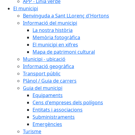
APP - Línia verde
El municipi
Benvinguda a Sant LLorenç d'Hortons
Informació del municipi
La nostra història
Memòria fotogràfica
El municipi en xifres
Mapa de patrimoni cultural
Municipi - ubicació
Informació geogràfica
Transport públic
Plànol / Guia de carrers
Guia del municipi
Equipaments
Cens d'empreses dels polígons
Entitats i associacions
Subministraments
Emergències
Turisme