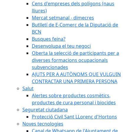
Cens d'empreses dels polígons (naus
lliures)
Mercat setmanal - dimecres
Butlletí de E-Comerç de la Diputació de
BCN
Busques feina?
Desenvolupa el teu negoci
Oberta la selecció de participants per a
diverses formacions ocupacionals
subvencionades
AJUTS PER A AUTÒNOMS QUE VULGUIN
CONTRACTAR UNA PRIMERA PERSONA
Salut
Alertes sobre productes cosmètics,
productes de cura personal i biocides
Seguretat ciutadana
Protecció Civil Sant LLorenç d'Hortons
Noves tecnologies
Canal de Whatsapp de l'Ajuntament de