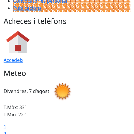
Convocatòries personal
Publicacions
Adreces i telèfons
Accedeix
Meteo
Divendres, 7 d’agost
D
T.Màx: 33°
T
T.Min: 22°
T
1
2