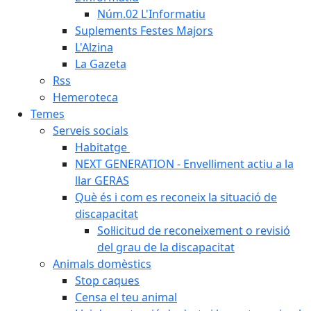
Núm.02 L'Informatiu
Suplements Festes Majors
L'Alzina
La Gazeta
Rss
Hemeroteca
Temes
Serveis socials
Habitatge
NEXT GENERATION - Envelliment actiu a la
llar GERAS
Què és i com es reconeix la situació de
discapacitat
Sol·licitud de reconeixement o revisió
del grau de la discapacitat
Animals domèstics
Stop caques
Censa el teu animal