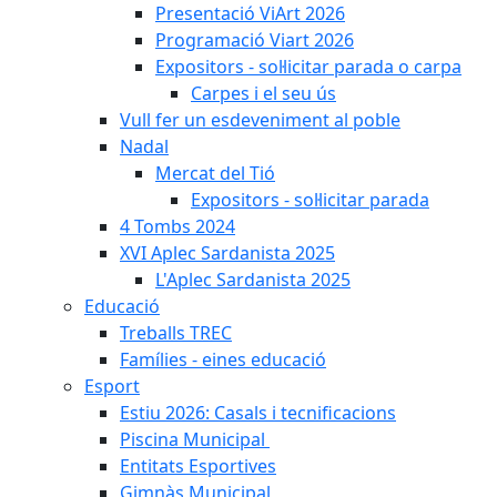
Presentació ViArt 2026
Programació Viart 2026
Expositors - sol·licitar parada o carpa
Carpes i el seu ús
Vull fer un esdeveniment al poble
Nadal
Mercat del Tió
Expositors - sol·licitar parada
4 Tombs 2024
XVI Aplec Sardanista 2025
L'Aplec Sardanista 2025
Educació
Treballs TREC
Famílies - eines educació
Esport
Estiu 2026: Casals i tecnificacions
Piscina Municipal
Entitats Esportives
Gimnàs Municipal