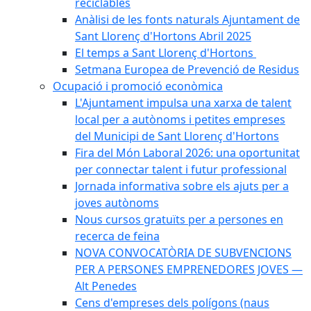
reciclables
Anàlisi de les fonts naturals Ajuntament de
Sant Llorenç d'Hortons Abril 2025
El temps a Sant Llorenç d'Hortons
Setmana Europea de Prevenció de Residus
Ocupació i promoció econòmica
L'Ajuntament impulsa una xarxa de talent
local per a autònoms i petites empreses
del Municipi de Sant Llorenç d'Hortons
Fira del Món Laboral 2026: una oportunitat
per connectar talent i futur professional
Jornada informativa sobre els ajuts per a
joves autònoms
Nous cursos gratuïts per a persones en
recerca de feina
NOVA CONVOCATÒRIA DE SUBVENCIONS
PER A PERSONES EMPRENEDORES JOVES —
Alt Penedes
Cens d'empreses dels polígons (naus