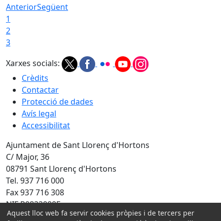
Anterior
Següent
1
2
3
Xarxes socials:
Crèdits
Contactar
Protecció de dades
Avís legal
Accessibilitat
Ajuntament de Sant Llorenç d'Hortons
C/ Major, 36
08791 Sant Llorenç d'Hortons
Tel. 937 716 000
Fax 937 716 308
NIF P0822000F
Aquest lloc web fa servir cookies pròpies i de tercers per