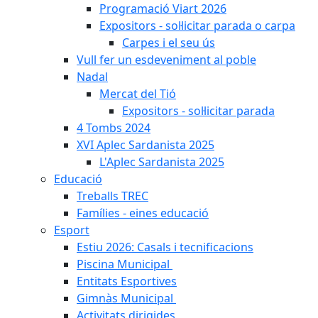
Programació Viart 2026
Expositors - sol·licitar parada o carpa
Carpes i el seu ús
Vull fer un esdeveniment al poble
Nadal
Mercat del Tió
Expositors - sol·licitar parada
4 Tombs 2024
XVI Aplec Sardanista 2025
L'Aplec Sardanista 2025
Educació
Treballs TREC
Famílies - eines educació
Esport
Estiu 2026: Casals i tecnificacions
Piscina Municipal
Entitats Esportives
Gimnàs Municipal
Activitats dirigides