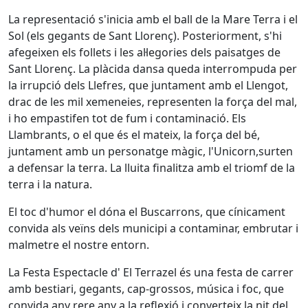
La representació s'inicia amb el ball de la Mare Terra i el
Sol (els gegants de Sant Llorenç). Posteriorment, s'hi
afegeixen els follets i les al·legories dels paisatges de
Sant Llorenç. La plàcida dansa queda interrompuda per
la irrupció dels Llefres, que juntament amb el Llengot,
drac de les mil xemeneies, representen la força del mal,
i ho empastifen tot de fum i contaminació. Els
Llambrants, o el que és el mateix, la força del bé,
juntament amb un personatge màgic, l'Unicorn,surten
a defensar la terra. La lluita finalitza amb el triomf de la
terra i la natura.
El toc d'humor el dóna el Buscarrons, que cínicament
convida als veïns dels municipi a contaminar, embrutar i
malmetre el nostre entorn.
La Festa Espectacle d' El Terrazel és una festa de carrer
amb bestiari, gegants, cap-grossos, música i foc, que
convida any rere any a la reflexió i converteix la nit del