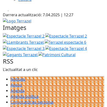
Facebook
X
Darrera actualització: 7.04.2025 | 12:27
Logo Terrazel
Imatges
Espectacle Terrazel 2
Espectacle Terrazel 2
LLembrants
Terrazel espectacle 6
Espectacle 
Espectacle Terrazel 4
Gegants Te
Patrimoni Cultural
RSS
L'actualitat a un clic
Notícies
Avisos
Agenda
Agenda política
Convocatòries personal