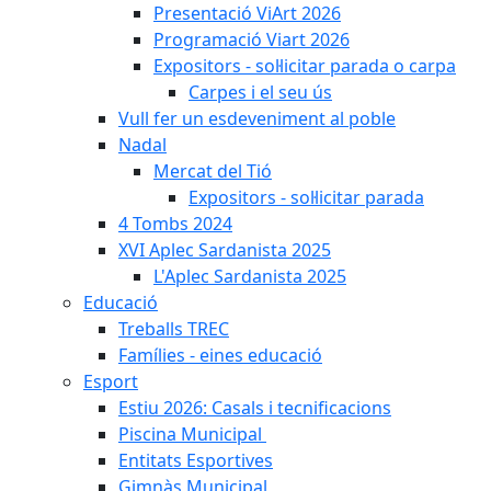
Presentació ViArt 2026
Programació Viart 2026
Expositors - sol·licitar parada o carpa
Carpes i el seu ús
Vull fer un esdeveniment al poble
Nadal
Mercat del Tió
Expositors - sol·licitar parada
4 Tombs 2024
XVI Aplec Sardanista 2025
L'Aplec Sardanista 2025
Educació
Treballs TREC
Famílies - eines educació
Esport
Estiu 2026: Casals i tecnificacions
Piscina Municipal
Entitats Esportives
Gimnàs Municipal