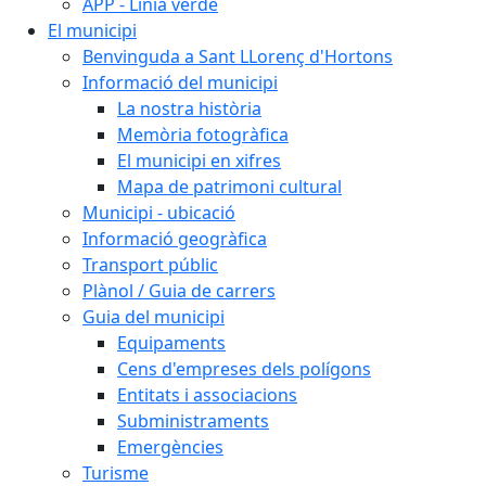
APP - Línia verde
El municipi
Benvinguda a Sant LLorenç d'Hortons
Informació del municipi
La nostra història
Memòria fotogràfica
El municipi en xifres
Mapa de patrimoni cultural
Municipi - ubicació
Informació geogràfica
Transport públic
Plànol / Guia de carrers
Guia del municipi
Equipaments
Cens d'empreses dels polígons
Entitats i associacions
Subministraments
Emergències
Turisme