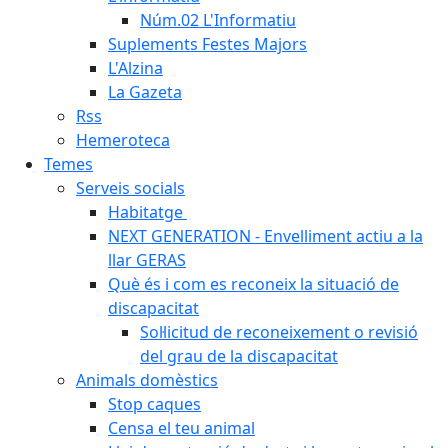
Núm.02 L'Informatiu
Suplements Festes Majors
L'Alzina
La Gazeta
Rss
Hemeroteca
Temes
Serveis socials
Habitatge
NEXT GENERATION - Envelliment actiu a la
llar GERAS
Què és i com es reconeix la situació de
discapacitat
Sol·licitud de reconeixement o revisió
del grau de la discapacitat
Animals domèstics
Stop caques
Censa el teu animal