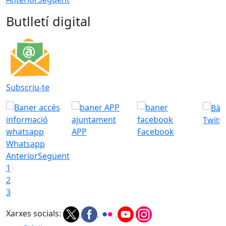
Butlletí digital
Subscriu-te
Twitt
APP
Facebook
Whatsapp
Anterior
Següent
1
2
3
Xarxes socials: