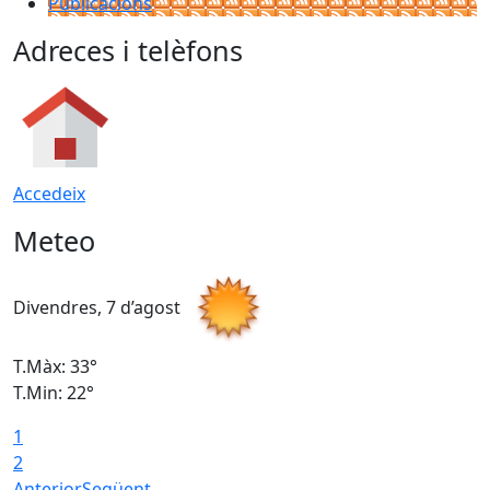
Publicacions
Adreces i telèfons
Accedeix
Meteo
Divendres, 7 d’agost
D
T.Màx: 33°
T
T.Min: 22°
T
1
2
Anterior
Següent