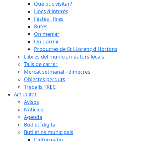
Què puc visitar?
Llocs d'interès
Festes i fires
Rutes
On menjar
On dormir
Productes de St LLorenç d'Hortons
Llibres del municipi i autors locals
Talls de carrer
Mercat setmanal - dimecres
Objectes perduts
Treballs TREC
Actualitat
Avisos
Notícies
Agenda
Butlletí digital
Butlletins municipals
L'informatiu