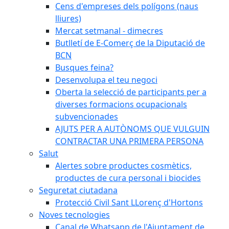
Cens d'empreses dels polígons (naus
lliures)
Mercat setmanal - dimecres
Butlletí de E-Comerç de la Diputació de
BCN
Busques feina?
Desenvolupa el teu negoci
Oberta la selecció de participants per a
diverses formacions ocupacionals
subvencionades
AJUTS PER A AUTÒNOMS QUE VULGUIN
CONTRACTAR UNA PRIMERA PERSONA
Salut
Alertes sobre productes cosmètics,
productes de cura personal i biocides
Seguretat ciutadana
Protecció Civil Sant LLorenç d'Hortons
Noves tecnologies
Canal de Whatsapp de l'Ajuntament de