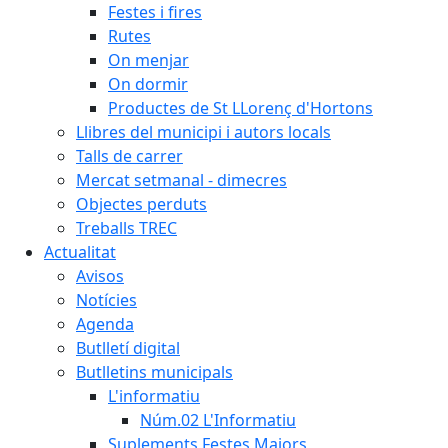
Festes i fires
Rutes
On menjar
On dormir
Productes de St LLorenç d'Hortons
Llibres del municipi i autors locals
Talls de carrer
Mercat setmanal - dimecres
Objectes perduts
Treballs TREC
Actualitat
Avisos
Notícies
Agenda
Butlletí digital
Butlletins municipals
L'informatiu
Núm.02 L'Informatiu
Suplements Festes Majors