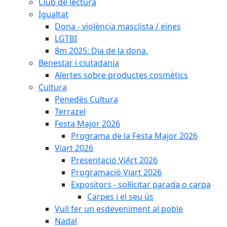
Club de lectura
Igualtat
Dona - violència masclista / eines
LGTBI
8m 2025: Dia de la dona.
Benestar i ciutadania
Alertes sobre productes cosmètics
Cultura
Penedès Cultura
Terrazel
Festa Major 2026
Programa de la Festa Major 2026
Viart 2026
Presentació ViArt 2026
Programació Viart 2026
Expositors - sol·licitar parada o carpa
Carpes i el seu ús
Vull fer un esdeveniment al poble
Nadal