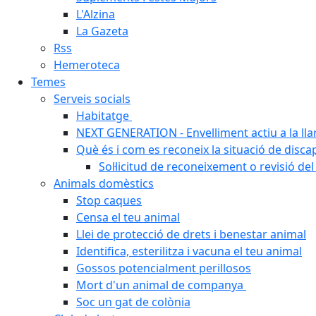
L'Alzina
La Gazeta
Rss
Hemeroteca
Temes
Serveis socials
Habitatge
NEXT GENERATION - Envelliment actiu a la ll
Què és i com es reconeix la situació de disca
Sol·licitud de reconeixement o revisió del
Animals domèstics
Stop caques
Censa el teu animal
Llei de protecció de drets i benestar animal
Identifica, esterilitza i vacuna el teu animal
Gossos potencialment perillosos
Mort d'un animal de companya
Soc un gat de colònia