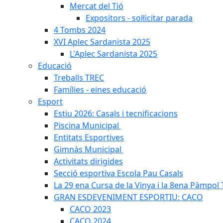
Mercat del Tió
Expositors - sol·licitar parada
4 Tombs 2024
XVI Aplec Sardanista 2025
L'Aplec Sardanista 2025
Educació
Treballs TREC
Famílies - eines educació
Esport
Estiu 2026: Casals i tecnificacions
Piscina Municipal
Entitats Esportives
Gimnàs Municipal
Activitats dirigides
Secció esportiva Escola Pau Casals
La 29 ena Cursa de la Vinya i la 8ena Pàmpol T
GRAN ESDEVENIMENT ESPORTIU: CACO
CACO 2023
CACO 2024