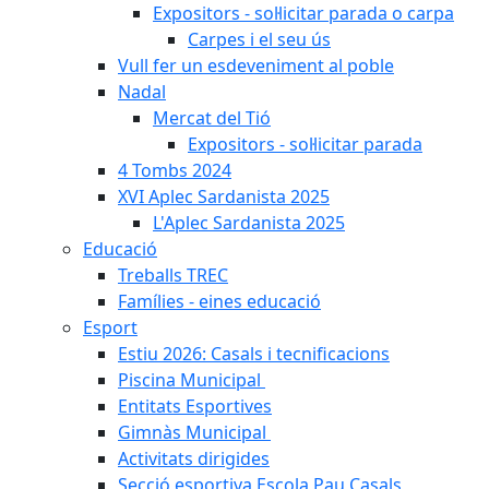
Expositors - sol·licitar parada o carpa
Carpes i el seu ús
Vull fer un esdeveniment al poble
Nadal
Mercat del Tió
Expositors - sol·licitar parada
4 Tombs 2024
XVI Aplec Sardanista 2025
L'Aplec Sardanista 2025
Educació
Treballs TREC
Famílies - eines educació
Esport
Estiu 2026: Casals i tecnificacions
Piscina Municipal
Entitats Esportives
Gimnàs Municipal
Activitats dirigides
Secció esportiva Escola Pau Casals