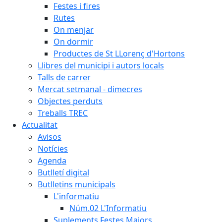
Festes i fires
Rutes
On menjar
On dormir
Productes de St LLorenç d'Hortons
Llibres del municipi i autors locals
Talls de carrer
Mercat setmanal - dimecres
Objectes perduts
Treballs TREC
Actualitat
Avisos
Notícies
Agenda
Butlletí digital
Butlletins municipals
L'informatiu
Núm.02 L'Informatiu
Suplements Festes Majors