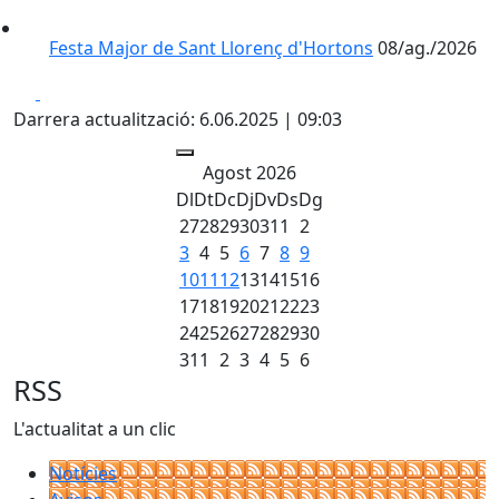
Festa Major de Sant Llorenç d'Hortons
08/ag./2026
Facebook
X
Darrera actualització: 6.06.2025 | 09:03
Agost 2026
Dl
Dt
Dc
Dj
Dv
Ds
Dg
27
28
29
30
31
1
2
3
4
5
6
7
8
9
10
11
12
13
14
15
16
17
18
19
20
21
22
23
24
25
26
27
28
29
30
31
1
2
3
4
5
6
RSS
L'actualitat a un clic
Notícies