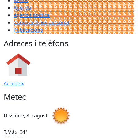
Avisos
Agenda
Agenda política
Convocatòries personal
Publicacions
Adreces i telèfons
Accedeix
Meteo
Dissabte, 8 d’agost
D
T.Màx: 34°
T