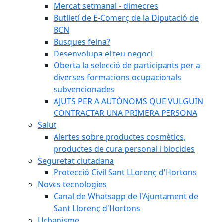
Mercat setmanal - dimecres
Butlletí de E-Comerç de la Diputació de
BCN
Busques feina?
Desenvolupa el teu negoci
Oberta la selecció de participants per a
diverses formacions ocupacionals
subvencionades
AJUTS PER A AUTÒNOMS QUE VULGUIN
CONTRACTAR UNA PRIMERA PERSONA
Salut
Alertes sobre productes cosmètics,
productes de cura personal i biocides
Seguretat ciutadana
Protecció Civil Sant LLorenç d'Hortons
Noves tecnologies
Canal de Whatsapp de l'Ajuntament de
Sant Llorenç d'Hortons
Urbanisme