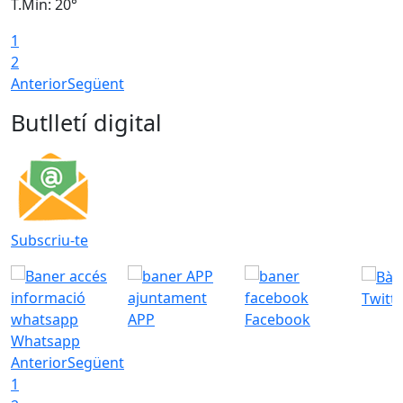
T.Min: 20°
T
1
2
Anterior
Següent
Butlletí digital
Subscriu-te
Twitt
APP
Facebook
Whatsapp
Anterior
Següent
1