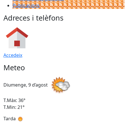
Publicacions
Adreces i telèfons
Accedeix
Meteo
Diumenge, 9 d’agost
D
T.Màx: 36°
T
T.Min: 21°
T
Tarda
T