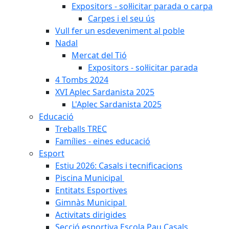
Expositors - sol·licitar parada o carpa
Carpes i el seu ús
Vull fer un esdeveniment al poble
Nadal
Mercat del Tió
Expositors - sol·licitar parada
4 Tombs 2024
XVI Aplec Sardanista 2025
L'Aplec Sardanista 2025
Educació
Treballs TREC
Famílies - eines educació
Esport
Estiu 2026: Casals i tecnificacions
Piscina Municipal
Entitats Esportives
Gimnàs Municipal
Activitats dirigides
Secció esportiva Escola Pau Casals