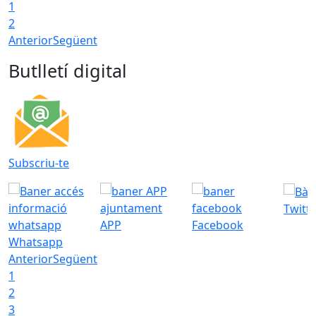
1
2
Anterior
Següent
Butlletí digital
Subscriu-te
Twitt
APP
Facebook
Whatsapp
Anterior
Següent
1
2
3