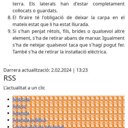
terra. Els laterals han d'estar completament
col·locats o guardats.
El firaire té l'obligació de deixar la carpa en el
mateix estat que li ha estat lliurada.
Si s'han penjat rètols, fils, brides o qualsevol altre
element, s'ha de retirar abans de marxar. Igualment
s'ha de netejar qualsevol taca que s'hagi pogut fer.
També s'ha de retirar la instal·lació elèctrica.
Facebook
X
Darrera actualització: 2.02.2024 | 13:23
RSS
L'actualitat a un clic
Notícies
Avisos
Agenda
Agenda política
Convocatòries personal