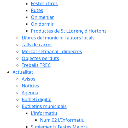
Festes i fires
Rutes
On menjar
On dormir
Productes de St LLorenç d'Hortons
Llibres del municipi i autors locals
Talls de carrer
Mercat setmanal - dimecres
Objectes perduts
Treballs TREC
Actualitat
Avisos
Notícies
Agenda
Butlletí digital
Butlletins municipals
L'informatiu
Núm.02 L'Informatiu
Suplements Festes Majors