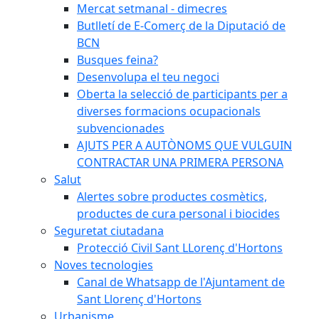
Mercat setmanal - dimecres
Butlletí de E-Comerç de la Diputació de
BCN
Busques feina?
Desenvolupa el teu negoci
Oberta la selecció de participants per a
diverses formacions ocupacionals
subvencionades
AJUTS PER A AUTÒNOMS QUE VULGUIN
CONTRACTAR UNA PRIMERA PERSONA
Salut
Alertes sobre productes cosmètics,
productes de cura personal i biocides
Seguretat ciutadana
Protecció Civil Sant LLorenç d'Hortons
Noves tecnologies
Canal de Whatsapp de l'Ajuntament de
Sant Llorenç d'Hortons
Urbanisme