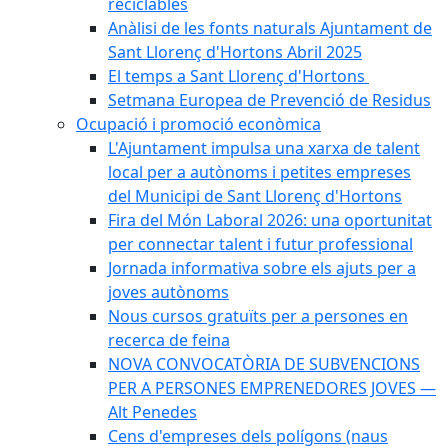
reciclables
Anàlisi de les fonts naturals Ajuntament de
Sant Llorenç d'Hortons Abril 2025
El temps a Sant Llorenç d'Hortons
Setmana Europea de Prevenció de Residus
Ocupació i promoció econòmica
L'Ajuntament impulsa una xarxa de talent
local per a autònoms i petites empreses
del Municipi de Sant Llorenç d'Hortons
Fira del Món Laboral 2026: una oportunitat
per connectar talent i futur professional
Jornada informativa sobre els ajuts per a
joves autònoms
Nous cursos gratuïts per a persones en
recerca de feina
NOVA CONVOCATÒRIA DE SUBVENCIONS
PER A PERSONES EMPRENEDORES JOVES —
Alt Penedes
Cens d'empreses dels polígons (naus