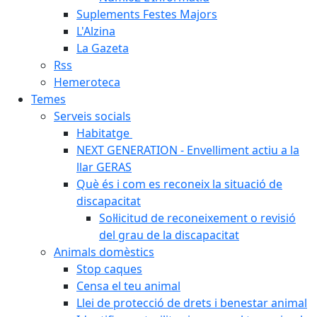
Suplements Festes Majors
L'Alzina
La Gazeta
Rss
Hemeroteca
Temes
Serveis socials
Habitatge
NEXT GENERATION - Envelliment actiu a la
llar GERAS
Què és i com es reconeix la situació de
discapacitat
Sol·licitud de reconeixement o revisió
del grau de la discapacitat
Animals domèstics
Stop caques
Censa el teu animal
Llei de protecció de drets i benestar animal