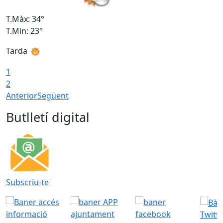
T.Màx: 34°
T
T.Min: 23°
T
Tarda
T
1
2
Anterior
Següent
Butlletí digital
Subscriu-te
Twitt