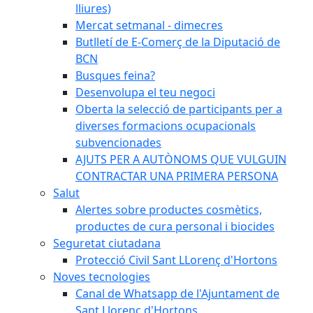
lliures)
Mercat setmanal - dimecres
Butlletí de E-Comerç de la Diputació de
BCN
Busques feina?
Desenvolupa el teu negoci
Oberta la selecció de participants per a
diverses formacions ocupacionals
subvencionades
AJUTS PER A AUTÒNOMS QUE VULGUIN
CONTRACTAR UNA PRIMERA PERSONA
Salut
Alertes sobre productes cosmètics,
productes de cura personal i biocides
Seguretat ciutadana
Protecció Civil Sant LLorenç d'Hortons
Noves tecnologies
Canal de Whatsapp de l'Ajuntament de
Sant Llorenç d'Hortons