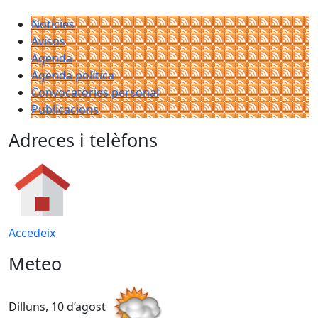
Notícies
Avisos
Agenda
Agenda política
Convocatòries personal
Publicacions
Adreces i telèfons
Accedeix
Meteo
Dilluns, 10 d’agost
D