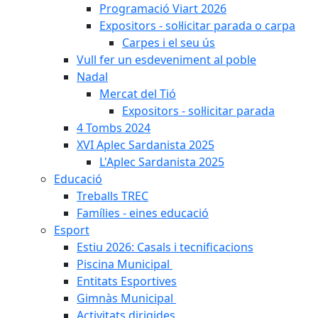
Programació Viart 2026
Expositors - sol·licitar parada o carpa
Carpes i el seu ús
Vull fer un esdeveniment al poble
Nadal
Mercat del Tió
Expositors - sol·licitar parada
4 Tombs 2024
XVI Aplec Sardanista 2025
L'Aplec Sardanista 2025
Educació
Treballs TREC
Famílies - eines educació
Esport
Estiu 2026: Casals i tecnificacions
Piscina Municipal
Entitats Esportives
Gimnàs Municipal
Activitats dirigides