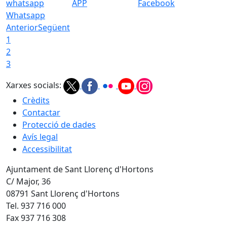
APP
Facebook
Whatsapp
Anterior
Següent
1
2
3
Xarxes socials:
Crèdits
Contactar
Protecció de dades
Avís legal
Accessibilitat
Ajuntament de Sant Llorenç d'Hortons
C/ Major, 36
08791 Sant Llorenç d'Hortons
Tel. 937 716 000
Fax 937 716 308