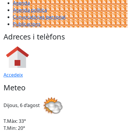
Agenda
Agenda política
Convocatòries personal
Publicacions
Adreces i telèfons
Accedeix
Meteo
Dijous, 6 d’agost
D
T.Màx: 33°
T
T.Min: 20°
T