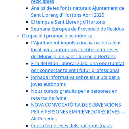
reciclables
Anàlisi de les fonts naturals Ajuntament de
Sant Llorenç d'Hortons Abril 2025
El temps a Sant Llorenç d'Hortons
Setmana Europea de Prevenció de Residus
Ocupació i promoció econòmica
L'Ajuntament impulsa una xarxa de talent
local per a autònoms i petites empreses
del Municipi de Sant Llorenç d'Hortons
Fira del Món Laboral 2026: una oportunitat
per connectar talent i futur professional
Jornada informativa sobre els ajuts per a
joves autònoms
Nous cursos gratuïts per a persones en
recerca de feina
NOVA CONVOCATÒRIA DE SUBVENCIONS
PER A PERSONES EMPRENEDORES JOVES —
Alt Penedes
Cens d'empreses dels polígons (naus