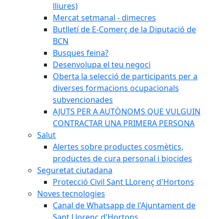
lliures)
Mercat setmanal - dimecres
Butlletí de E-Comerç de la Diputació de
BCN
Busques feina?
Desenvolupa el teu negoci
Oberta la selecció de participants per a
diverses formacions ocupacionals
subvencionades
AJUTS PER A AUTÒNOMS QUE VULGUIN
CONTRACTAR UNA PRIMERA PERSONA
Salut
Alertes sobre productes cosmètics,
productes de cura personal i biocides
Seguretat ciutadana
Protecció Civil Sant LLorenç d'Hortons
Noves tecnologies
Canal de Whatsapp de l'Ajuntament de
Sant Llorenç d'Hortons