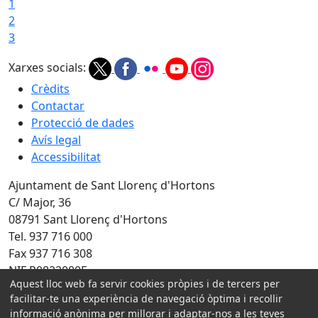
1
2
3
Xarxes socials:
Crèdits
Contactar
Protecció de dades
Avís legal
Accessibilitat
Ajuntament de Sant Llorenç d'Hortons
C/ Major, 36
08791 Sant Llorenç d'Hortons
Tel. 937 716 000
Fax 937 716 308
NIF P0822000F
Aquest lloc web fa servir cookies pròpies i de tercers per
Amb la col·laboració de:
facilitar-te una experiència de navegació òptima i recollir
informació anònima per millorar i adaptar-nos a les teves