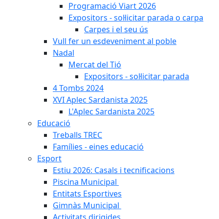
Programació Viart 2026
Expositors - sol·licitar parada o carpa
Carpes i el seu ús
Vull fer un esdeveniment al poble
Nadal
Mercat del Tió
Expositors - sol·licitar parada
4 Tombs 2024
XVI Aplec Sardanista 2025
L'Aplec Sardanista 2025
Educació
Treballs TREC
Famílies - eines educació
Esport
Estiu 2026: Casals i tecnificacions
Piscina Municipal
Entitats Esportives
Gimnàs Municipal
Activitats dirigides