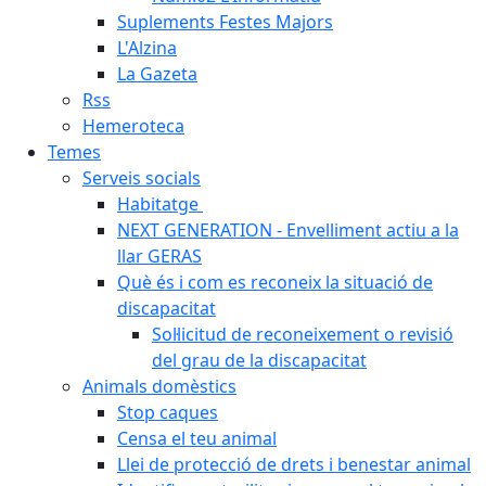
Suplements Festes Majors
L'Alzina
La Gazeta
Rss
Hemeroteca
Temes
Serveis socials
Habitatge
NEXT GENERATION - Envelliment actiu a la
llar GERAS
Què és i com es reconeix la situació de
discapacitat
Sol·licitud de reconeixement o revisió
del grau de la discapacitat
Animals domèstics
Stop caques
Censa el teu animal
Llei de protecció de drets i benestar animal