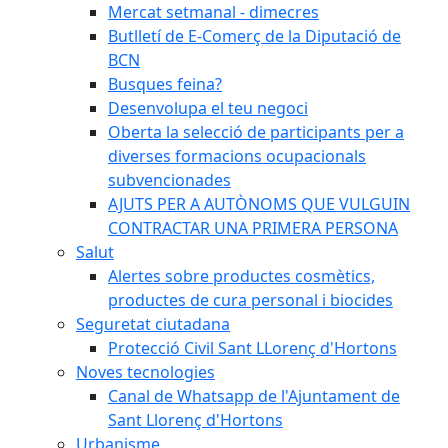
Mercat setmanal - dimecres
Butlletí de E-Comerç de la Diputació de
BCN
Busques feina?
Desenvolupa el teu negoci
Oberta la selecció de participants per a
diverses formacions ocupacionals
subvencionades
AJUTS PER A AUTÒNOMS QUE VULGUIN
CONTRACTAR UNA PRIMERA PERSONA
Salut
Alertes sobre productes cosmètics,
productes de cura personal i biocides
Seguretat ciutadana
Protecció Civil Sant LLorenç d'Hortons
Noves tecnologies
Canal de Whatsapp de l'Ajuntament de
Sant Llorenç d'Hortons
Urbanisme