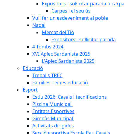
Expositors - sol·licitar parada o carpa
Carpes i el seu ús
Vull fer un esdeveniment al poble
Nadal
Mercat del Tió
Expositors - sol·licitar parada
4 Tombs 2024
XVI Aplec Sardanista 2025
L'Aplec Sardanista 2025
Educació
Treballs TREC
Famílies - eines educació
Esport
Estiu 2026: Casals i tecnificacions
Piscina Municipal
Entitats Esportives
Gimnàs Municipal
Activitats dirigides
Secció esportiva Escola Pau Casals