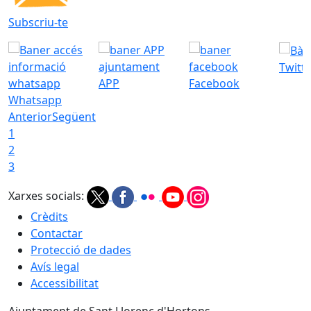
Subscriu-te
Twitt
APP
Facebook
Whatsapp
Anterior
Següent
1
2
3
Xarxes socials:
Crèdits
Contactar
Protecció de dades
Avís legal
Accessibilitat
Ajuntament de Sant Llorenç d'Hortons