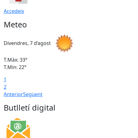
Accedeix
Meteo
Divendres, 7 d’agost
D
T.Màx: 33°
T
T.Min: 22°
T
1
2
Anterior
Següent
Butlletí digital