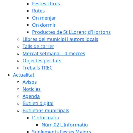
Festes i fires
Rutes
On menjar
On dormir
Productes de St LLorenç d'Hortons
Llibres del municipi i autors locals
Talls de carrer
Mercat setmanal - dimecres
Objectes perduts
Treballs TREC
Actualitat
Avisos
Notícies
Agenda
Butlletí digital
Butlletins municipals
L'informatiu
Núm.02 L'Informatiu
Suplements Festes Majors