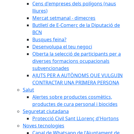
Cens d'empreses dels polígons (naus
lliures)
Mercat setmanal - dimecres
Butlletí de E-Comerç de la Diputació de
BCN
Busques feina?
Desenvolupa el teu negoci
Oberta la selecció de participants per a
diverses formacions ocupacionals
subvencionades
AJUTS PER A AUTÒNOMS QUE VULGUIN
CONTRACTAR UNA PRIMERA PERSONA
Salut
Alertes sobre productes cosmètics,
productes de cura personal i biocides
Seguretat ciutadana
Protecció Civil Sant LLorenç d'Hortons
Noves tecnologies
Canal de Whatsapp de l'Ajuntament de