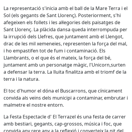
La representació s'inicia amb el ball de la Mare Terra i el
Sol (els gegants de Sant Llorenç). Posteriorment, s'hi
afegeixen els follets i les al·legories dels paisatges de
Sant Llorenç. La plàcida dansa queda interrompuda per
la irrupció dels Llefres, que juntament amb el Llengot,
drac de les mil xemeneies, representen la força del mal,
i ho empastifen tot de fum i contaminació. Els
Llambrants, o el que és el mateix, la força del bé,
juntament amb un personatge màgic, l'Unicorn,surten
a defensar la terra. La lluita finalitza amb el triomf de la
terra i la natura.
El toc d'humor el dóna el Buscarrons, que cínicament
convida als veïns dels municipi a contaminar, embrutar i
malmetre el nostre entorn.
La Festa Espectacle d' El Terrazel és una festa de carrer
amb bestiari, gegants, cap-grossos, música i foc, que
convida any rere any a la reflexió i converteix la nit del