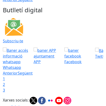
Butlletí digital
Subscriu-te
Twitt
APP
Facebook
Whatsapp
Anterior
Següent
1
2
3
Xarxes socials: