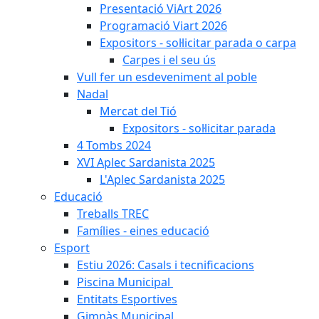
Presentació ViArt 2026
Programació Viart 2026
Expositors - sol·licitar parada o carpa
Carpes i el seu ús
Vull fer un esdeveniment al poble
Nadal
Mercat del Tió
Expositors - sol·licitar parada
4 Tombs 2024
XVI Aplec Sardanista 2025
L'Aplec Sardanista 2025
Educació
Treballs TREC
Famílies - eines educació
Esport
Estiu 2026: Casals i tecnificacions
Piscina Municipal
Entitats Esportives
Gimnàs Municipal