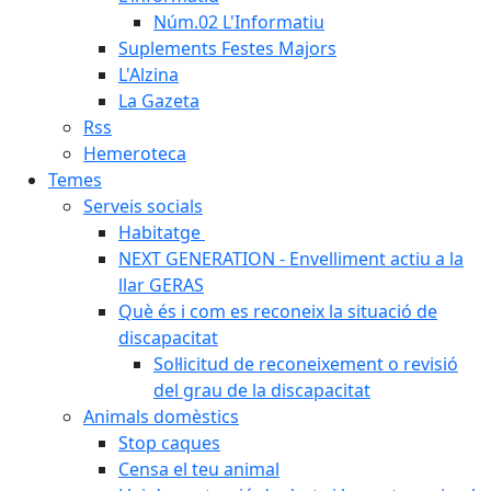
Núm.02 L'Informatiu
Suplements Festes Majors
L'Alzina
La Gazeta
Rss
Hemeroteca
Temes
Serveis socials
Habitatge
NEXT GENERATION - Envelliment actiu a la
llar GERAS
Què és i com es reconeix la situació de
discapacitat
Sol·licitud de reconeixement o revisió
del grau de la discapacitat
Animals domèstics
Stop caques
Censa el teu animal