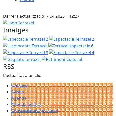
Facebook
X
Darrera actualització: 7.04.2025 | 12:27
Logo Terrazel
Imatges
Espectacle Terrazel 2
Espectacle Terrazel 2
LLembrants
Terrazel espectacle 6
Espectacle 
Espectacle Terrazel 4
Gegants Te
Patrimoni Cultural
RSS
L'actualitat a un clic
Notícies
Avisos
Agenda
Agenda política
Convocatòries personal