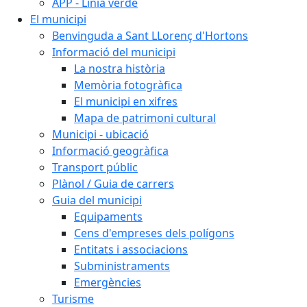
APP - Línia verde
El municipi
Benvinguda a Sant LLorenç d'Hortons
Informació del municipi
La nostra història
Memòria fotogràfica
El municipi en xifres
Mapa de patrimoni cultural
Municipi - ubicació
Informació geogràfica
Transport públic
Plànol / Guia de carrers
Guia del municipi
Equipaments
Cens d'empreses dels polígons
Entitats i associacions
Subministraments
Emergències
Turisme