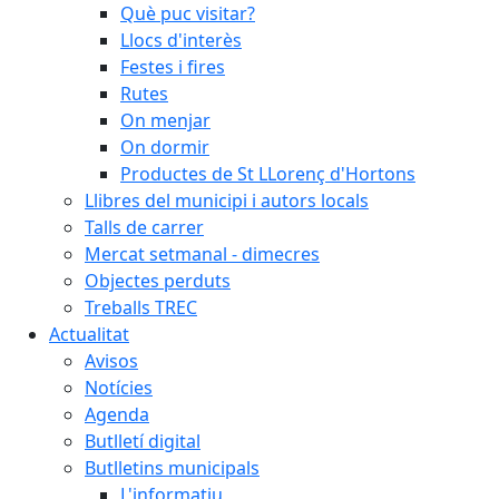
Què puc visitar?
Llocs d'interès
Festes i fires
Rutes
On menjar
On dormir
Productes de St LLorenç d'Hortons
Llibres del municipi i autors locals
Talls de carrer
Mercat setmanal - dimecres
Objectes perduts
Treballs TREC
Actualitat
Avisos
Notícies
Agenda
Butlletí digital
Butlletins municipals
L'informatiu