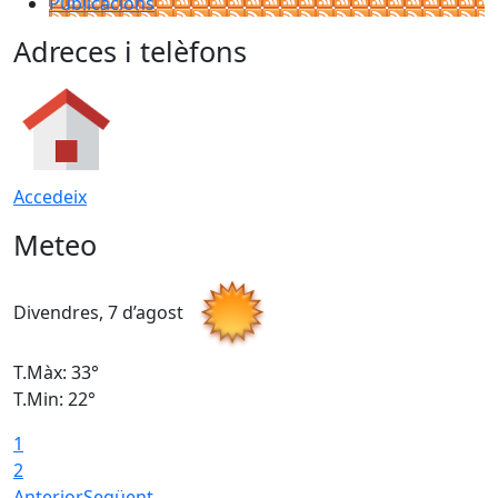
Publicacions
Adreces i telèfons
Accedeix
Meteo
Divendres, 7 d’agost
D
T.Màx: 33°
T
T.Min: 22°
T
1
2
Anterior
Següent