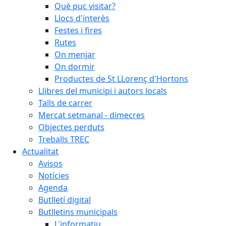
Què puc visitar?
Llocs d'interès
Festes i fires
Rutes
On menjar
On dormir
Productes de St LLorenç d'Hortons
Llibres del municipi i autors locals
Talls de carrer
Mercat setmanal - dimecres
Objectes perduts
Treballs TREC
Actualitat
Avisos
Notícies
Agenda
Butlletí digital
Butlletins municipals
L'informatiu