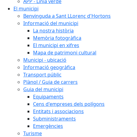
APP - Línia verde
El municipi
Benvinguda a Sant LLorenç d'Hortons
Informació del municipi
La nostra història
Memòria fotogràfica
El municipi en xifres
Mapa de patrimoni cultural
Municipi - ubicació
Informació geogràfica
Transport públic
Plànol / Guia de carrers
Guia del municipi
Equipaments
Cens d'empreses dels polígons
Entitats i associacions
Subministraments
Emergències
Turisme