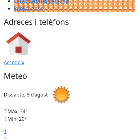
Convocatòries personal
Publicacions
Adreces i telèfons
Accedeix
Meteo
Dissabte, 8 d’agost
D
T.Màx: 34°
T
T.Min: 20°
T
1
2