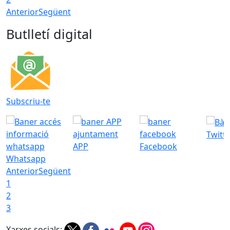
Anterior
Següent
Butlletí digital
Subscriu-te
Twitt
APP
Facebook
Whatsapp
Anterior
Següent
1
2
3
Xarxes socials: