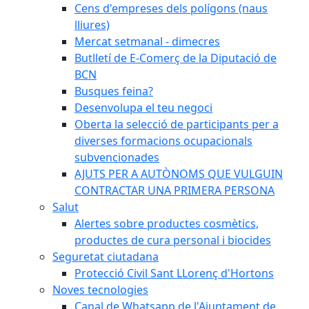
Cens d'empreses dels polígons (naus
lliures)
Mercat setmanal - dimecres
Butlletí de E-Comerç de la Diputació de
BCN
Busques feina?
Desenvolupa el teu negoci
Oberta la selecció de participants per a
diverses formacions ocupacionals
subvencionades
AJUTS PER A AUTÒNOMS QUE VULGUIN
CONTRACTAR UNA PRIMERA PERSONA
Salut
Alertes sobre productes cosmètics,
productes de cura personal i biocides
Seguretat ciutadana
Protecció Civil Sant LLorenç d'Hortons
Noves tecnologies
Canal de Whatsapp de l'Ajuntament de