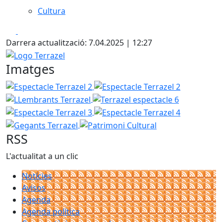
Cultura
Facebook
X
Darrera actualització: 7.04.2025 | 12:27
Logo Terrazel
Imatges
Espectacle Terrazel 2
Espectacle Terrazel 2
LLembrants
Terrazel espectacle 6
Espectacle 
Espectacle Terrazel 4
Gegants Te
Patrimoni Cultural
RSS
L'actualitat a un clic
Notícies
Avisos
Agenda
Agenda política