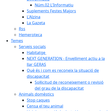
Núm.02 L'Informatiu
Suplements Festes Majors
L'Alzina
La Gazeta
Rss
Hemeroteca
Temes
Serveis socials
Habitatge
NEXT GENERATION - Envelliment actiu a la
llar GERAS
Què és i com es reconeix la situació de
discapacitat
Sol·licitud de reconeixement o revisió
del grau de la discapacitat
Animals domèstics
Stop caques
Censa el teu animal