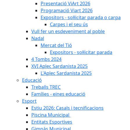
Presentació ViArt 2026
Programació Viart 2026
Expositors - sol·licitar parada o carpa
Carpes i el seu ús
Vull fer un esdeveniment al poble
Nadal
Mercat del Tió
Expositors - sol·licitar parada
4 Tombs 2024
XVI Aplec Sardanista 2025
L'Aplec Sardanista 2025
Educació
Treballs TREC
Famílies - eines educació
Esport
Estiu 2026: Casals i tecnificacions
Piscina Municipal
Entitats Esportives
Gimnàs Municipal