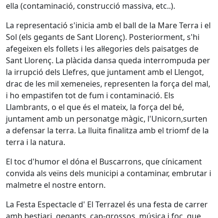
ella (contaminació, construcció massiva, etc..).
La representació s'inicia amb el ball de la Mare Terra i el
Sol (els gegants de Sant Llorenç). Posteriorment, s'hi
afegeixen els follets i les al·legories dels paisatges de
Sant Llorenç. La plàcida dansa queda interrompuda per
la irrupció dels Llefres, que juntament amb el Llengot,
drac de les mil xemeneies, representen la força del mal,
i ho empastifen tot de fum i contaminació. Els
Llambrants, o el que és el mateix, la força del bé,
juntament amb un personatge màgic, l'Unicorn,surten
a defensar la terra. La lluita finalitza amb el triomf de la
terra i la natura.
El toc d'humor el dóna el Buscarrons, que cínicament
convida als veïns dels municipi a contaminar, embrutar i
malmetre el nostre entorn.
La Festa Espectacle d' El Terrazel és una festa de carrer
amb bestiari, gegants, cap-grossos, música i foc, que