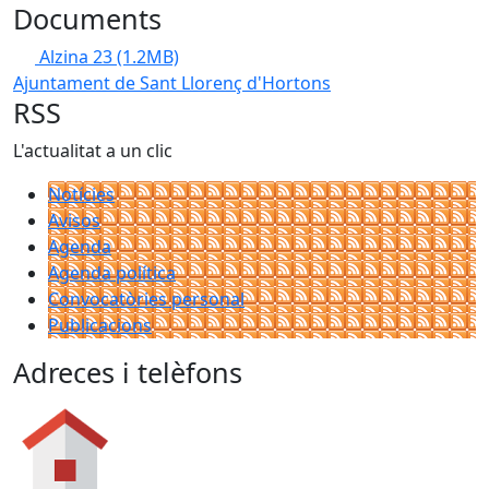
Documents
Alzina 23
(1.2MB)
Ajuntament de Sant Llorenç d'Hortons
RSS
L'actualitat a un clic
Notícies
Avisos
Agenda
Agenda política
Convocatòries personal
Publicacions
Adreces i telèfons