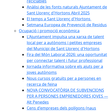
reciclables
Anàlisi de les fonts naturals Ajuntament de
Sant Llorenç d'Hortons Abril 2025
El temps a Sant Llorenç d'Hortons
Setmana Europea de Prevenció de Residus
Ocupació i promoció econòmica
L'Ajuntament impulsa una xarxa de talent
local per a autònoms i petites empreses
del Municipi de Sant Llorenç d'Hortons
Fira del Món Laboral 2026: una oportunitat
per connectar talent i futur professional
Jornada informativa sobre els ajuts per a
joves autònoms
Nous cursos gratuïts per a persones en
recerca de feina
NOVA CONVOCATÒRIA DE SUBVENCIONS
PER A PERSONES EMPRENEDORES JOVES —
Alt Penedes
Cens d'empreses dels polígons (naus