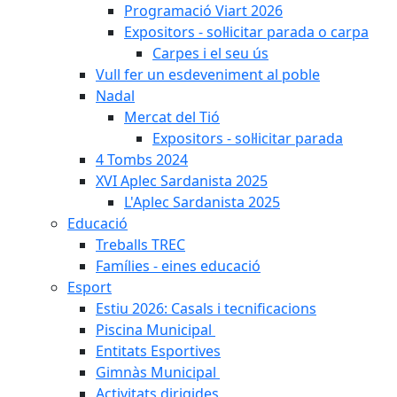
Programació Viart 2026
Expositors - sol·licitar parada o carpa
Carpes i el seu ús
Vull fer un esdeveniment al poble
Nadal
Mercat del Tió
Expositors - sol·licitar parada
4 Tombs 2024
XVI Aplec Sardanista 2025
L'Aplec Sardanista 2025
Educació
Treballs TREC
Famílies - eines educació
Esport
Estiu 2026: Casals i tecnificacions
Piscina Municipal
Entitats Esportives
Gimnàs Municipal
Activitats dirigides