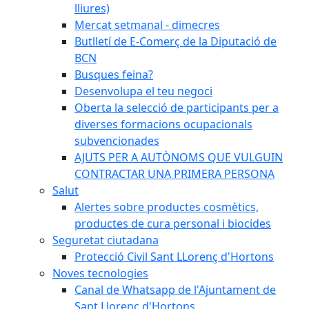
lliures)
Mercat setmanal - dimecres
Butlletí de E-Comerç de la Diputació de
BCN
Busques feina?
Desenvolupa el teu negoci
Oberta la selecció de participants per a
diverses formacions ocupacionals
subvencionades
AJUTS PER A AUTÒNOMS QUE VULGUIN
CONTRACTAR UNA PRIMERA PERSONA
Salut
Alertes sobre productes cosmètics,
productes de cura personal i biocides
Seguretat ciutadana
Protecció Civil Sant LLorenç d'Hortons
Noves tecnologies
Canal de Whatsapp de l'Ajuntament de
Sant Llorenç d'Hortons