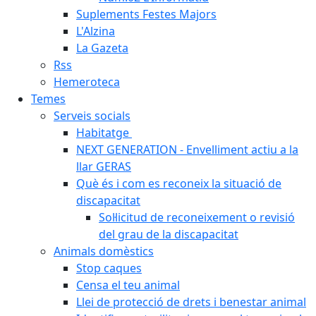
Suplements Festes Majors
L'Alzina
La Gazeta
Rss
Hemeroteca
Temes
Serveis socials
Habitatge
NEXT GENERATION - Envelliment actiu a la
llar GERAS
Què és i com es reconeix la situació de
discapacitat
Sol·licitud de reconeixement o revisió
del grau de la discapacitat
Animals domèstics
Stop caques
Censa el teu animal
Llei de protecció de drets i benestar animal