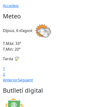
Accedeix
Meteo
Dijous, 6 d’agost
D
T.Màx: 33°
T
T.Min: 20°
T
Tarda
1
2
Anterior
Següent
Butlletí digital