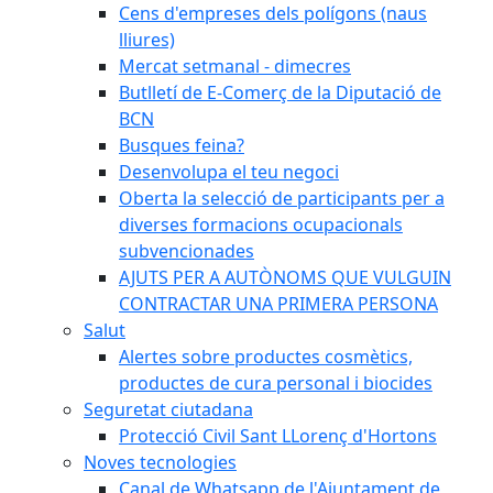
Cens d'empreses dels polígons (naus
lliures)
Mercat setmanal - dimecres
Butlletí de E-Comerç de la Diputació de
BCN
Busques feina?
Desenvolupa el teu negoci
Oberta la selecció de participants per a
diverses formacions ocupacionals
subvencionades
AJUTS PER A AUTÒNOMS QUE VULGUIN
CONTRACTAR UNA PRIMERA PERSONA
Salut
Alertes sobre productes cosmètics,
productes de cura personal i biocides
Seguretat ciutadana
Protecció Civil Sant LLorenç d'Hortons
Noves tecnologies
Canal de Whatsapp de l'Ajuntament de