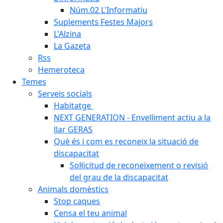
Núm.02 L'Informatiu
Suplements Festes Majors
L'Alzina
La Gazeta
Rss
Hemeroteca
Temes
Serveis socials
Habitatge
NEXT GENERATION - Envelliment actiu a la
llar GERAS
Què és i com es reconeix la situació de
discapacitat
Sol·licitud de reconeixement o revisió
del grau de la discapacitat
Animals domèstics
Stop caques
Censa el teu animal