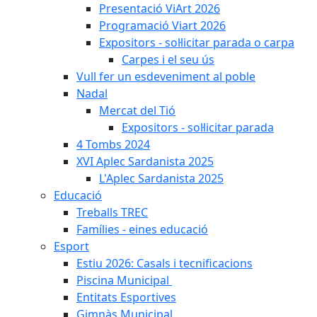
Presentació ViArt 2026
Programació Viart 2026
Expositors - sol·licitar parada o carpa
Carpes i el seu ús
Vull fer un esdeveniment al poble
Nadal
Mercat del Tió
Expositors - sol·licitar parada
4 Tombs 2024
XVI Aplec Sardanista 2025
L'Aplec Sardanista 2025
Educació
Treballs TREC
Famílies - eines educació
Esport
Estiu 2026: Casals i tecnificacions
Piscina Municipal
Entitats Esportives
Gimnàs Municipal