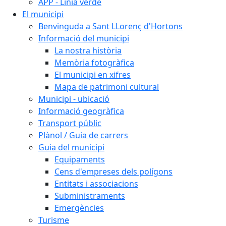
APP - Línia verde
El municipi
Benvinguda a Sant LLorenç d'Hortons
Informació del municipi
La nostra història
Memòria fotogràfica
El municipi en xifres
Mapa de patrimoni cultural
Municipi - ubicació
Informació geogràfica
Transport públic
Plànol / Guia de carrers
Guia del municipi
Equipaments
Cens d'empreses dels polígons
Entitats i associacions
Subministraments
Emergències
Turisme