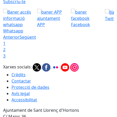
Subscriu-te
Twitt
APP
Facebook
Whatsapp
Anterior
Següent
1
2
3
Xarxes socials:
Crèdits
Contactar
Protecció de dades
Avís legal
Accessibilitat
Ajuntament de Sant Llorenç d'Hortons
C/ Major, 36