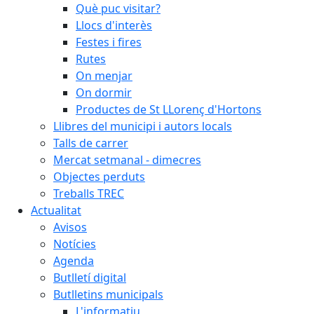
Què puc visitar?
Llocs d'interès
Festes i fires
Rutes
On menjar
On dormir
Productes de St LLorenç d'Hortons
Llibres del municipi i autors locals
Talls de carrer
Mercat setmanal - dimecres
Objectes perduts
Treballs TREC
Actualitat
Avisos
Notícies
Agenda
Butlletí digital
Butlletins municipals
L'informatiu