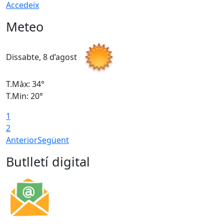
Accedeix
Meteo
Dissabte, 8 d’agost
D
T.Màx: 34°
T
T.Min: 20°
T
1
2
Anterior
Següent
Butlletí digital