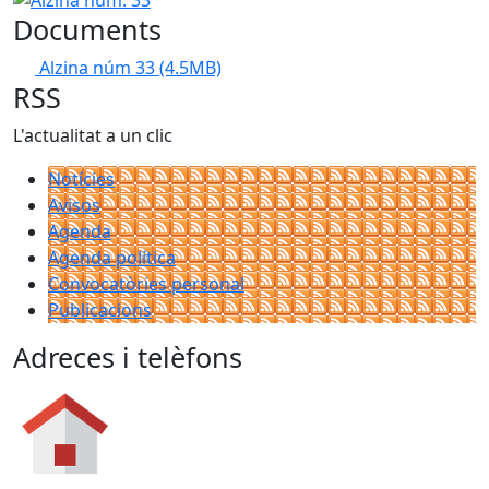
Documents
Alzina núm 33
(4.5MB)
RSS
L'actualitat a un clic
Notícies
Avisos
Agenda
Agenda política
Convocatòries personal
Publicacions
Adreces i telèfons