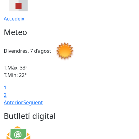
Accedeix
Meteo
Divendres, 7 d’agost
D
T.Màx: 33°
T
T.Min: 22°
T
1
2
Anterior
Següent
Butlletí digital