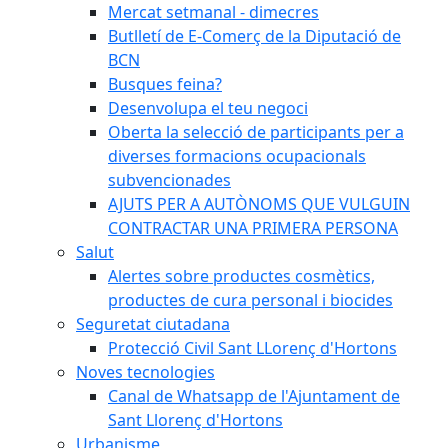
Mercat setmanal - dimecres
Butlletí de E-Comerç de la Diputació de
BCN
Busques feina?
Desenvolupa el teu negoci
Oberta la selecció de participants per a
diverses formacions ocupacionals
subvencionades
AJUTS PER A AUTÒNOMS QUE VULGUIN
CONTRACTAR UNA PRIMERA PERSONA
Salut
Alertes sobre productes cosmètics,
productes de cura personal i biocides
Seguretat ciutadana
Protecció Civil Sant LLorenç d'Hortons
Noves tecnologies
Canal de Whatsapp de l'Ajuntament de
Sant Llorenç d'Hortons
Urbanisme