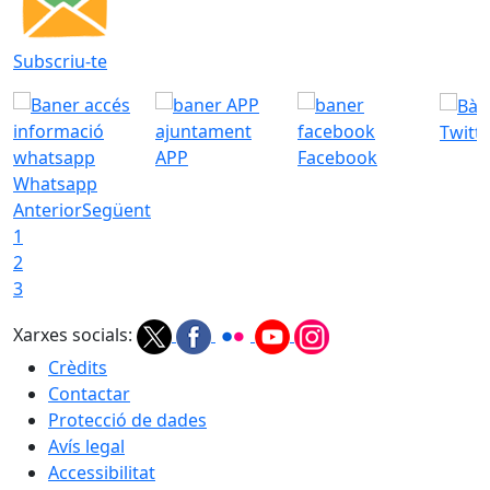
Subscriu-te
Twitt
APP
Facebook
Whatsapp
Anterior
Següent
1
2
3
Xarxes socials:
Crèdits
Contactar
Protecció de dades
Avís legal
Accessibilitat