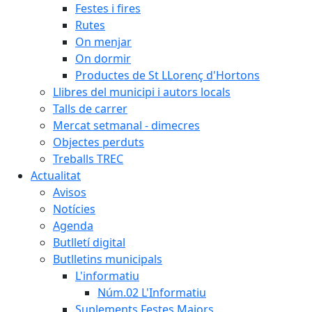
Festes i fires
Rutes
On menjar
On dormir
Productes de St LLorenç d'Hortons
Llibres del municipi i autors locals
Talls de carrer
Mercat setmanal - dimecres
Objectes perduts
Treballs TREC
Actualitat
Avisos
Notícies
Agenda
Butlletí digital
Butlletins municipals
L'informatiu
Núm.02 L'Informatiu
Suplements Festes Majors