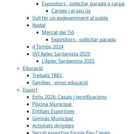
Expositors - sol·licitar parada o carpa
Carpes i el seu ús
Vull fer un esdeveniment al poble
Nadal
Mercat del Tió
Expositors - sol·licitar parada
4 Tombs 2024
XVI Aplec Sardanista 2025
L'Aplec Sardanista 2025
Educació
Treballs TREC
Famílies - eines educació
Esport
Estiu 2026: Casals i tecnificacions
Piscina Municipal
Entitats Esportives
Gimnàs Municipal
Activitats dirigides
Secció esportiva Escola Pau Casals