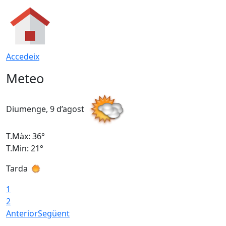
Accedeix
Meteo
Diumenge, 9 d’agost
D
T.Màx: 36°
T
T.Min: 21°
T
Tarda
T
1
2
Anterior
Següent