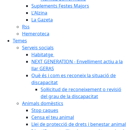
Suplements Festes Majors
L'Alzina
La Gazeta
Rss
Hemeroteca
Temes
Serveis socials
Habitatge
NEXT GENERATION - Envelliment actiu a la
llar GERAS
Què és i com es reconeix la situació de
discapacitat
Sol·licitud de reconeixement o revisió
del grau de la discapacitat
Animals domèstics
Stop caques
Censa el teu animal
Llei de protecció de drets i benestar animal