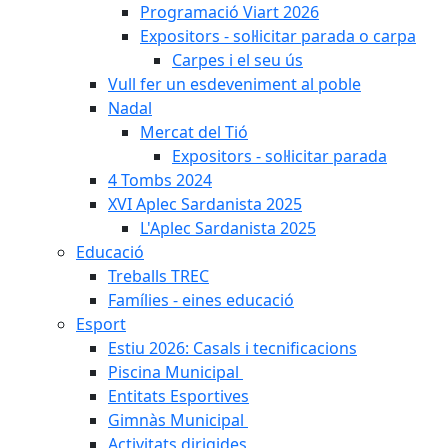
Programació Viart 2026
Expositors - sol·licitar parada o carpa
Carpes i el seu ús
Vull fer un esdeveniment al poble
Nadal
Mercat del Tió
Expositors - sol·licitar parada
4 Tombs 2024
XVI Aplec Sardanista 2025
L'Aplec Sardanista 2025
Educació
Treballs TREC
Famílies - eines educació
Esport
Estiu 2026: Casals i tecnificacions
Piscina Municipal
Entitats Esportives
Gimnàs Municipal
Activitats dirigides