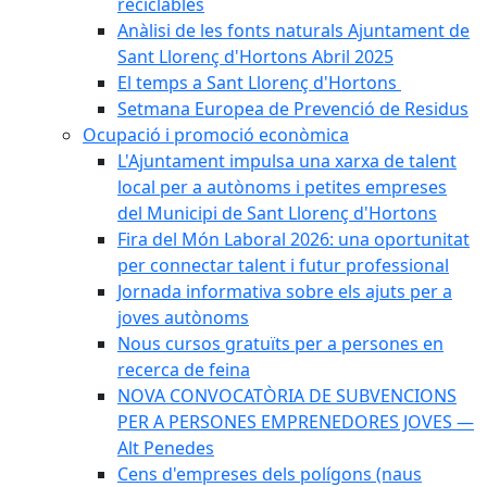
reciclables
Anàlisi de les fonts naturals Ajuntament de
Sant Llorenç d'Hortons Abril 2025
El temps a Sant Llorenç d'Hortons
Setmana Europea de Prevenció de Residus
Ocupació i promoció econòmica
L'Ajuntament impulsa una xarxa de talent
local per a autònoms i petites empreses
del Municipi de Sant Llorenç d'Hortons
Fira del Món Laboral 2026: una oportunitat
per connectar talent i futur professional
Jornada informativa sobre els ajuts per a
joves autònoms
Nous cursos gratuïts per a persones en
recerca de feina
NOVA CONVOCATÒRIA DE SUBVENCIONS
PER A PERSONES EMPRENEDORES JOVES —
Alt Penedes
Cens d'empreses dels polígons (naus