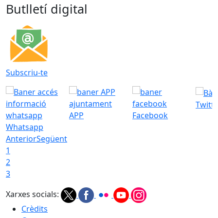
Butlletí digital
Subscriu-te
Twitt
APP
Facebook
Whatsapp
Anterior
Següent
1
2
3
Xarxes socials:
Crèdits