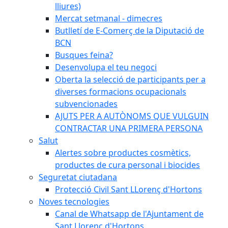
lliures)
Mercat setmanal - dimecres
Butlletí de E-Comerç de la Diputació de
BCN
Busques feina?
Desenvolupa el teu negoci
Oberta la selecció de participants per a
diverses formacions ocupacionals
subvencionades
AJUTS PER A AUTÒNOMS QUE VULGUIN
CONTRACTAR UNA PRIMERA PERSONA
Salut
Alertes sobre productes cosmètics,
productes de cura personal i biocides
Seguretat ciutadana
Protecció Civil Sant LLorenç d'Hortons
Noves tecnologies
Canal de Whatsapp de l'Ajuntament de
Sant Llorenç d'Hortons