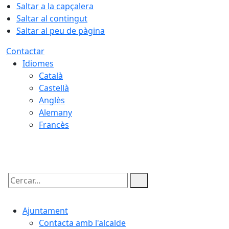
Saltar a la capçalera
Saltar al contingut
Saltar al peu de pàgina
Contactar
Idiomes
Català
Castellà
Anglès
Alemany
Francès
10.08.2026 | 05:42
Cercar:
Ajuntament
Contacta amb l'alcalde