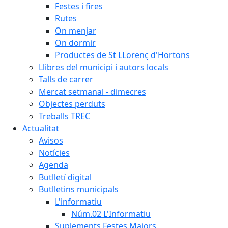
Festes i fires
Rutes
On menjar
On dormir
Productes de St LLorenç d'Hortons
Llibres del municipi i autors locals
Talls de carrer
Mercat setmanal - dimecres
Objectes perduts
Treballs TREC
Actualitat
Avisos
Notícies
Agenda
Butlletí digital
Butlletins municipals
L'informatiu
Núm.02 L'Informatiu
Suplements Festes Majors