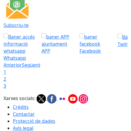
Subscriu-te
Twitt
APP
Facebook
Whatsapp
Anterior
Següent
1
2
3
Xarxes socials:
Crèdits
Contactar
Protecció de dades
Avís legal