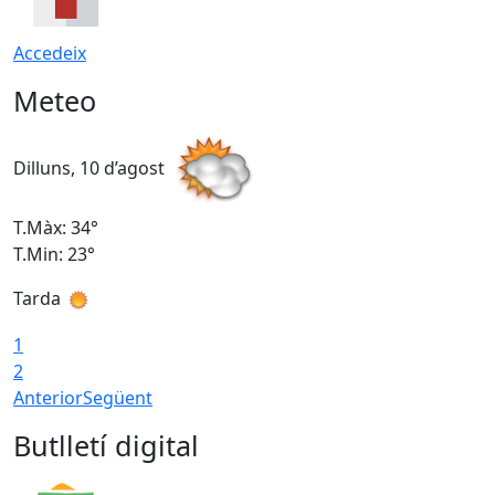
Accedeix
Meteo
Dilluns, 10 d’agost
D
T.Màx: 34°
T
T.Min: 23°
T
Tarda
T
1
2
Anterior
Següent
Butlletí digital