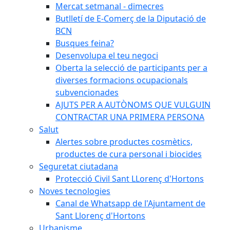
Mercat setmanal - dimecres
Butlletí de E-Comerç de la Diputació de
BCN
Busques feina?
Desenvolupa el teu negoci
Oberta la selecció de participants per a
diverses formacions ocupacionals
subvencionades
AJUTS PER A AUTÒNOMS QUE VULGUIN
CONTRACTAR UNA PRIMERA PERSONA
Salut
Alertes sobre productes cosmètics,
productes de cura personal i biocides
Seguretat ciutadana
Protecció Civil Sant LLorenç d'Hortons
Noves tecnologies
Canal de Whatsapp de l'Ajuntament de
Sant Llorenç d'Hortons
Urbanisme