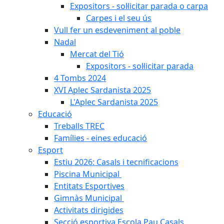
Expositors - sol·licitar parada o carpa
Carpes i el seu ús
Vull fer un esdeveniment al poble
Nadal
Mercat del Tió
Expositors - sol·licitar parada
4 Tombs 2024
XVI Aplec Sardanista 2025
L'Aplec Sardanista 2025
Educació
Treballs TREC
Famílies - eines educació
Esport
Estiu 2026: Casals i tecnificacions
Piscina Municipal
Entitats Esportives
Gimnàs Municipal
Activitats dirigides
Secció esportiva Escola Pau Casals