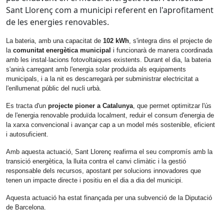
Sant Llorenç com a municipi referent en l'aprofitament
de les energies renovables.
La bateria, amb una capacitat de
102 kWh
, s'integra dins el projecte de
la
comunitat energètica municipal
i funcionarà de manera coordinada
amb les instal·lacions fotovoltaiques existents. Durant el dia, la bateria
s'anirà carregant amb l'energia solar produïda als equipaments
municipals, i a la nit es descarregarà per subministrar electricitat a
l'enllumenat públic del nucli urbà.
Es tracta d'un
projecte pioner a Catalunya
, que permet optimitzar l'ús
de l'energia renovable produïda localment, reduir el consum d'energia de
la xarxa convencional i avançar cap a un model més sostenible, eficient
i autosuficient.
Amb aquesta actuació, Sant Llorenç reafirma el seu compromís amb la
transició energètica, la lluita contra el canvi climàtic i la gestió
responsable dels recursos, apostant per solucions innovadores que
tenen un impacte directe i positiu en el dia a dia del municipi.
Aquesta actuació ha estat finançada per una subvenció de la Diputació
de Barcelona.