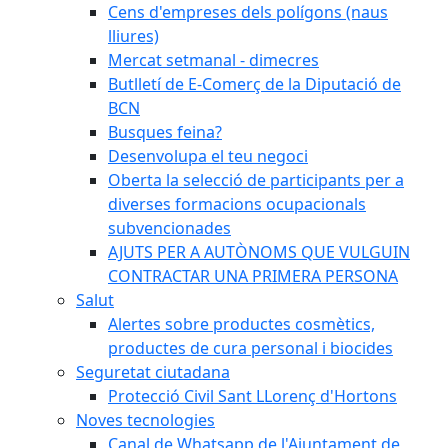
Cens d'empreses dels polígons (naus
lliures)
Mercat setmanal - dimecres
Butlletí de E-Comerç de la Diputació de
BCN
Busques feina?
Desenvolupa el teu negoci
Oberta la selecció de participants per a
diverses formacions ocupacionals
subvencionades
AJUTS PER A AUTÒNOMS QUE VULGUIN
CONTRACTAR UNA PRIMERA PERSONA
Salut
Alertes sobre productes cosmètics,
productes de cura personal i biocides
Seguretat ciutadana
Protecció Civil Sant LLorenç d'Hortons
Noves tecnologies
Canal de Whatsapp de l'Ajuntament de