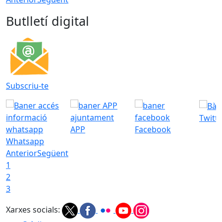
Butlletí digital
Subscriu-te
Twitt
APP
Facebook
Whatsapp
Anterior
Següent
1
2
3
Xarxes socials: