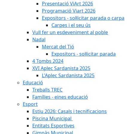
Presentació ViArt 2026
Programació Viart 2026
Expositors - sol·licitar parada o carpa
Carpes i el seu ús
Vull fer un esdeveniment al poble
Nadal
Mercat del Tió
Expositors - sol·licitar parada
4 Tombs 2024
XVI Aplec Sardanista 2025
L'Aplec Sardanista 2025
Educació
Treballs TREC
Famílies - eines educació
Esport
Estiu 2026: Casals i tecnificacions
Piscina Municipal
Entitats Esportives
Gimnàs Municipal