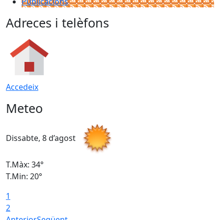
Publicacions
Adreces i telèfons
Accedeix
Meteo
Dissabte, 8 d’agost
D
T.Màx: 34°
T
T.Min: 20°
T
1
2
Anterior
Següent