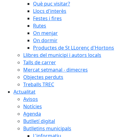
Què puc visitar?
Llocs d'interès
Festes i fires
Rutes
On menjar
On dormir
Productes de St LLorenç d'Hortons
Llibres del municipi i autors locals
Talls de carrer
Mercat setmanal - dimecres
Objectes perduts
Treballs TREC
Actualitat
Avisos
Notícies
Agenda
Butlletí digital
Butlletins municipals
L'informatiu