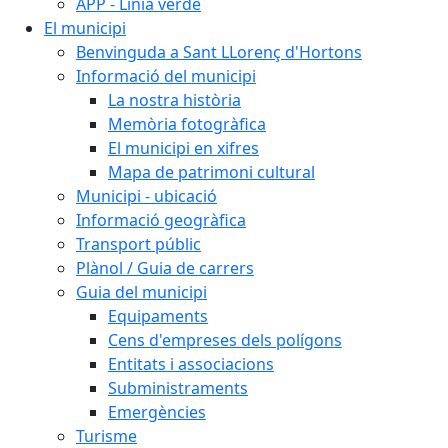
APP - Línia verde
El municipi
Benvinguda a Sant LLorenç d'Hortons
Informació del municipi
La nostra història
Memòria fotogràfica
El municipi en xifres
Mapa de patrimoni cultural
Municipi - ubicació
Informació geogràfica
Transport públic
Plànol / Guia de carrers
Guia del municipi
Equipaments
Cens d'empreses dels polígons
Entitats i associacions
Subministraments
Emergències
Turisme