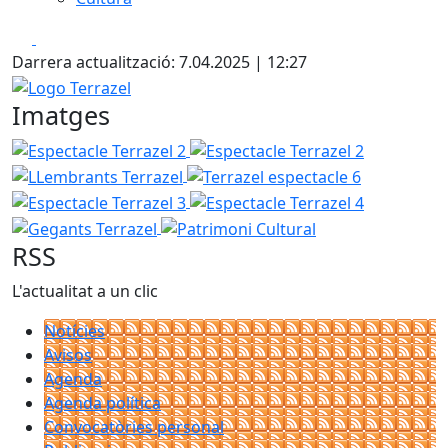
Facebook
X
Darrera actualització: 7.04.2025 | 12:27
Logo Terrazel
Imatges
Espectacle Terrazel 2
Espectacle Terrazel 2
LLembrants
Terrazel espectacle 6
Espectacle 
Espectacle Terrazel 4
Gegants Te
Patrimoni Cultural
RSS
L'actualitat a un clic
Notícies
Avisos
Agenda
Agenda política
Convocatòries personal