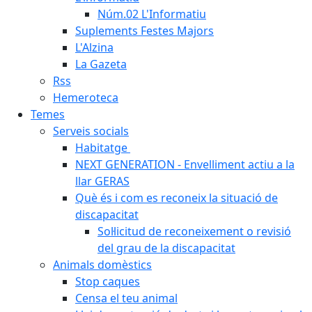
Núm.02 L'Informatiu
Suplements Festes Majors
L'Alzina
La Gazeta
Rss
Hemeroteca
Temes
Serveis socials
Habitatge
NEXT GENERATION - Envelliment actiu a la
llar GERAS
Què és i com es reconeix la situació de
discapacitat
Sol·licitud de reconeixement o revisió
del grau de la discapacitat
Animals domèstics
Stop caques
Censa el teu animal