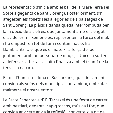
La representació s'inicia amb el ball de la Mare Terra i el
Sol (els gegants de Sant Llorenç). Posteriorment, s'hi
afegeixen els follets i les al·legories dels paisatges de
Sant Llorenç. La plàcida dansa queda interrompuda per
la irrupció dels Llefres, que juntament amb el Llengot,
drac de les mil xemeneies, representen la força del mal,
i ho empastifen tot de fum i contaminació. Els
Llambrants, o el que és el mateix, la força del bé,
juntament amb un personatge màgic, l'Unicorn,surten
a defensar la terra. La lluita finalitza amb el triomf de la
terra i la natura.
El toc d'humor el dóna el Buscarrons, que cínicament
convida als veïns dels municipi a contaminar, embrutar i
malmetre el nostre entorn.
La Festa Espectacle d' El Terrazel és una festa de carrer
amb bestiari, gegants, cap-grossos, música i foc, que
convida any rere any a la reflexió i converteix la nit del