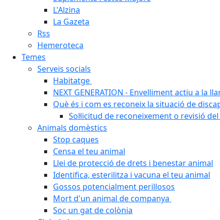
L'Alzina
La Gazeta
Rss
Hemeroteca
Temes
Serveis socials
Habitatge
NEXT GENERATION - Envelliment actiu a la ll
Què és i com es reconeix la situació de disca
Sol·licitud de reconeixement o revisió del
Animals domèstics
Stop caques
Censa el teu animal
Llei de protecció de drets i benestar animal
Identifica, esterilitza i vacuna el teu animal
Gossos potencialment perillosos
Mort d'un animal de companya
Soc un gat de colònia