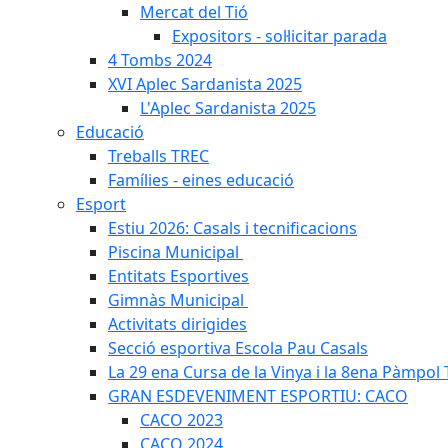
Mercat del Tió
Expositors - sol·licitar parada
4 Tombs 2024
XVI Aplec Sardanista 2025
L'Aplec Sardanista 2025
Educació
Treballs TREC
Famílies - eines educació
Esport
Estiu 2026: Casals i tecnificacions
Piscina Municipal
Entitats Esportives
Gimnàs Municipal
Activitats dirigides
Secció esportiva Escola Pau Casals
La 29 ena Cursa de la Vinya i la 8ena Pàmpol T
GRAN ESDEVENIMENT ESPORTIU: CACO
CACO 2023
CACO 2024