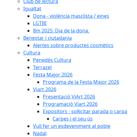
Club de lectura
Igualtat
Dona - violència masclista / eines
LGTBI
8m 2025: Dia de la dona.
Benestar i ciutadania
Alertes sobre productes cosmètics
Cultura
Penedès Cultura
Terrazel
Festa Major 2026
Programa de la Festa Major 2026
Viart 2026
Presentació ViArt 2026
Programació Viart 2026
Expositors - sol·licitar parada o carpa
Carpes i el seu ús
Vull fer un esdeveniment al poble
Nadal