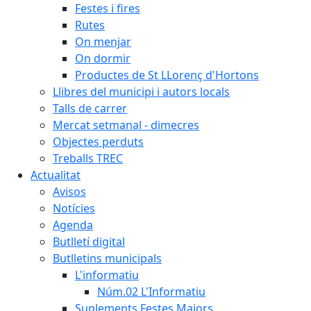
Festes i fires
Rutes
On menjar
On dormir
Productes de St LLorenç d'Hortons
Llibres del municipi i autors locals
Talls de carrer
Mercat setmanal - dimecres
Objectes perduts
Treballs TREC
Actualitat
Avisos
Notícies
Agenda
Butlletí digital
Butlletins municipals
L'informatiu
Núm.02 L'Informatiu
Suplements Festes Majors