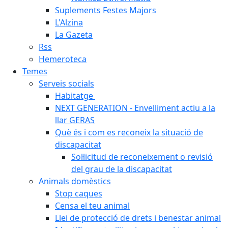
Suplements Festes Majors
L'Alzina
La Gazeta
Rss
Hemeroteca
Temes
Serveis socials
Habitatge
NEXT GENERATION - Envelliment actiu a la
llar GERAS
Què és i com es reconeix la situació de
discapacitat
Sol·licitud de reconeixement o revisió
del grau de la discapacitat
Animals domèstics
Stop caques
Censa el teu animal
Llei de protecció de drets i benestar animal