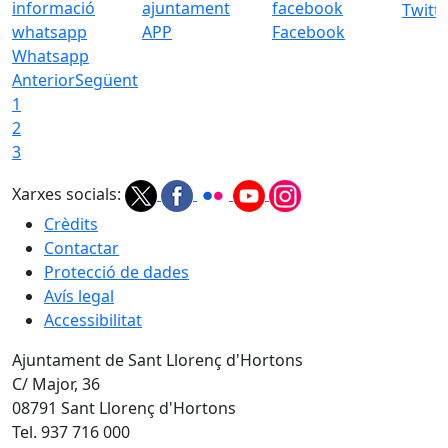
Twitt
APP
Facebook
Whatsapp
Anterior
Següent
1
2
3
Xarxes socials:
Crèdits
Contactar
Protecció de dades
Avís legal
Accessibilitat
Ajuntament de Sant Llorenç d'Hortons
C/ Major, 36
08791 Sant Llorenç d'Hortons
Tel. 937 716 000