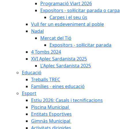
Programació Viart 2026
Expositors - sol·licitar parada o carpa
Carpes i el seu ús
Vull fer un esdeveniment al poble
Nadal
Mercat del Tió
Expositors - sol·licitar parada
4 Tombs 2024
XVI Aplec Sardanista 2025
L'Aplec Sardanista 2025
Educació
Treballs TREC
Famílies - eines educació
Esport
Estiu 2026: Casals i tecnificacions
Piscina Municipal
Entitats Esportives
Gimnàs Municipal
Activitats dirigides