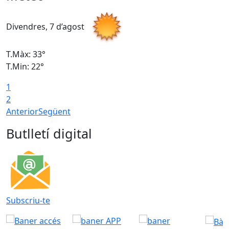
Divendres, 7 d’agost
D
T.Màx: 33°
T
T.Min: 22°
T
1
2
Anterior
Següent
Butlletí digital
Subscriu-te