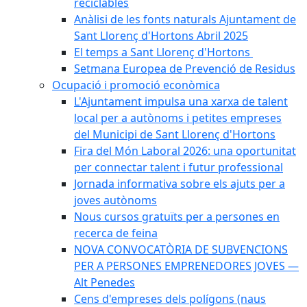
reciclables
Anàlisi de les fonts naturals Ajuntament de
Sant Llorenç d'Hortons Abril 2025
El temps a Sant Llorenç d'Hortons
Setmana Europea de Prevenció de Residus
Ocupació i promoció econòmica
L'Ajuntament impulsa una xarxa de talent
local per a autònoms i petites empreses
del Municipi de Sant Llorenç d'Hortons
Fira del Món Laboral 2026: una oportunitat
per connectar talent i futur professional
Jornada informativa sobre els ajuts per a
joves autònoms
Nous cursos gratuïts per a persones en
recerca de feina
NOVA CONVOCATÒRIA DE SUBVENCIONS
PER A PERSONES EMPRENEDORES JOVES —
Alt Penedes
Cens d'empreses dels polígons (naus