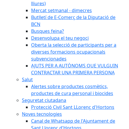
lliures)
Mercat setmanal - dimecres
Butlletí de E-Comerç de la Diputació de
BCN
Busques feina?
Desenvolupa el teu negoci
Oberta la selecció de participants per a
diverses formacions ocupacionals
subvencionades
AJUTS PER A AUTÒNOMS QUE VULGUIN
CONTRACTAR UNA PRIMERA PERSONA
Salut
Alertes sobre productes cosmètics,
productes de cura personal i biocides
Seguretat ciutadana
Protecció Civil Sant LLorenç d'Hortons
Noves tecnologies
Canal de Whatsapp de l'Ajuntament de
Sant Llorenç d'Hortons