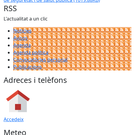
de seguretat i de salut pública
(1019.88KB)
RSS
L'actualitat a un clic
Notícies
Avisos
Agenda
Agenda política
Convocatòries personal
Publicacions
Adreces i telèfons
Accedeix
Meteo