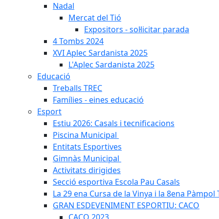
Nadal
Mercat del Tió
Expositors - sol·licitar parada
4 Tombs 2024
XVI Aplec Sardanista 2025
L'Aplec Sardanista 2025
Educació
Treballs TREC
Famílies - eines educació
Esport
Estiu 2026: Casals i tecnificacions
Piscina Municipal
Entitats Esportives
Gimnàs Municipal
Activitats dirigides
Secció esportiva Escola Pau Casals
La 29 ena Cursa de la Vinya i la 8ena Pàmpol T
GRAN ESDEVENIMENT ESPORTIU: CACO
CACO 2023