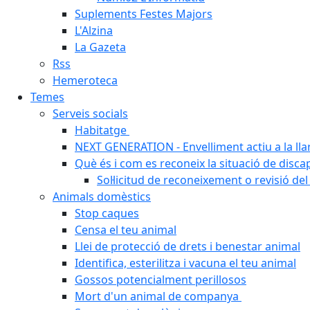
Suplements Festes Majors
L'Alzina
La Gazeta
Rss
Hemeroteca
Temes
Serveis socials
Habitatge
NEXT GENERATION - Envelliment actiu a la ll
Què és i com es reconeix la situació de disca
Sol·licitud de reconeixement o revisió del
Animals domèstics
Stop caques
Censa el teu animal
Llei de protecció de drets i benestar animal
Identifica, esterilitza i vacuna el teu animal
Gossos potencialment perillosos
Mort d'un animal de companya