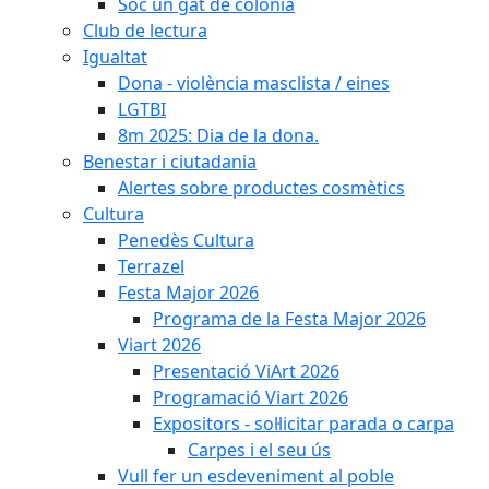
Soc un gat de colònia
Club de lectura
Igualtat
Dona - violència masclista / eines
LGTBI
8m 2025: Dia de la dona.
Benestar i ciutadania
Alertes sobre productes cosmètics
Cultura
Penedès Cultura
Terrazel
Festa Major 2026
Programa de la Festa Major 2026
Viart 2026
Presentació ViArt 2026
Programació Viart 2026
Expositors - sol·licitar parada o carpa
Carpes i el seu ús
Vull fer un esdeveniment al poble