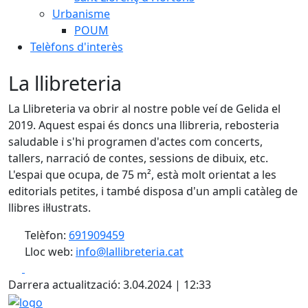
Urbanisme
POUM
Telèfons d'interès
La llibreteria
La Llibreteria va obrir al nostre poble veí de Gelida el
2019. Aquest espai és doncs una llibreria, rebosteria
saludable i s'hi programen d'actes com concerts,
tallers, narració de contes, sessions de dibuix, etc.
L'espai que ocupa, de 75 m², està molt orientat a les
editorials petites, i també disposa d'un ampli catàleg de
llibres il·lustrats.
Telèfon:
691909459
Lloc web:
info@lallibreteria.cat
Facebook
X
Darrera actualització: 3.04.2024 | 12:33
logo