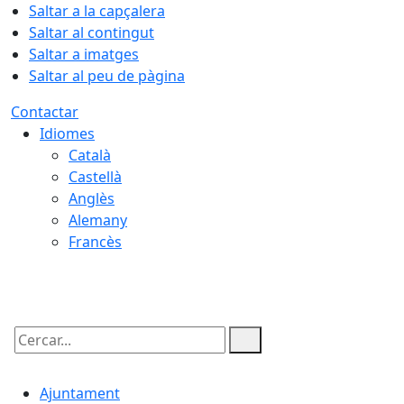
Saltar a la capçalera
Saltar al contingut
Saltar a imatges
Saltar al peu de pàgina
Contactar
Idiomes
Català
Castellà
Anglès
Alemany
Francès
06.08.2026 | 06:55
Cercar:
Ajuntament