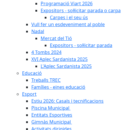
Programació Viart 2026
Expositors - sol·licitar parada o carpa
Carpes i el seu ús
Vull fer un esdeveniment al poble
Nadal
Mercat del Tió
Expositors - sol·licitar parada
4 Tombs 2024
XVI Aplec Sardanista 2025
L'Aplec Sardanista 2025
Educació
Treballs TREC
Famílies - eines educació
Esport
Estiu 2026: Casals i tecnificacions
Piscina Municipal
Entitats Esportives
Gimnàs Municipal
Activitats dirigides