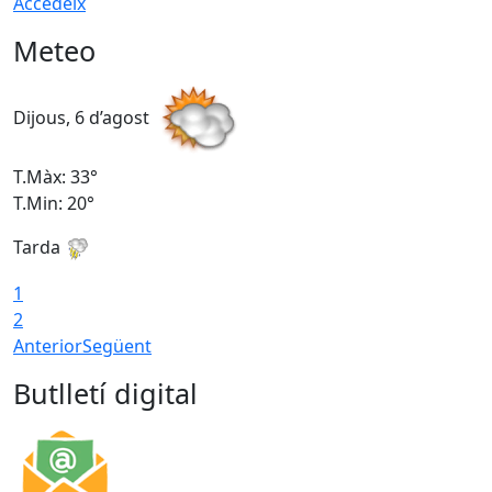
Accedeix
Meteo
Dijous, 6 d’agost
D
T.Màx: 33°
T
T.Min: 20°
T
Tarda
1
2
Anterior
Següent
Butlletí digital