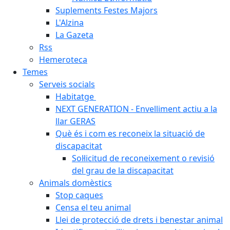
Suplements Festes Majors
L'Alzina
La Gazeta
Rss
Hemeroteca
Temes
Serveis socials
Habitatge
NEXT GENERATION - Envelliment actiu a la
llar GERAS
Què és i com es reconeix la situació de
discapacitat
Sol·licitud de reconeixement o revisió
del grau de la discapacitat
Animals domèstics
Stop caques
Censa el teu animal
Llei de protecció de drets i benestar animal