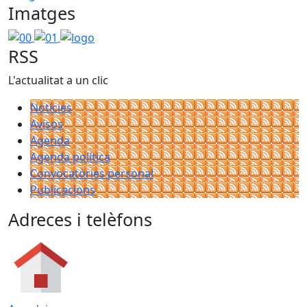
Imatges
00
01
logo
RSS
L'actualitat a un clic
Notícies
Avisos
Agenda
Agenda política
Convocatòries personal
Publicacions
Adreces i telèfons