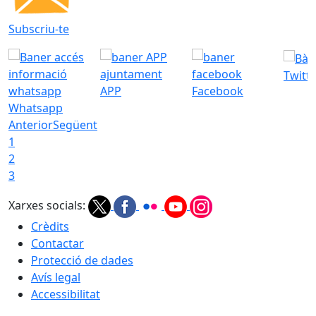
Subscriu-te
Twitt
APP
Facebook
Whatsapp
Anterior
Següent
1
2
3
Xarxes socials:
Crèdits
Contactar
Protecció de dades
Avís legal
Accessibilitat