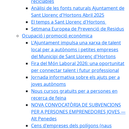
reciclables
Anàlisi de les fonts naturals Ajuntament de
Sant Llorenç d'Hortons Abril 2025
El temps a Sant Llorenç d'Hortons
Setmana Europea de Prevenció de Residus
Ocupació i promoció econòmica
L'Ajuntament impulsa una xarxa de talent
local per a autònoms i petites empreses
del Municipi de Sant Llorenç d'Hortons
Fira del Món Laboral 2026: una oportunitat
per connectar talent i futur professional
Jornada informativa sobre els ajuts per a
joves autònoms
Nous cursos gratuïts per a persones en
recerca de feina
NOVA CONVOCATÒRIA DE SUBVENCIONS
PER A PERSONES EMPRENEDORES JOVES —
Alt Penedes
Cens d'empreses dels polígons (naus