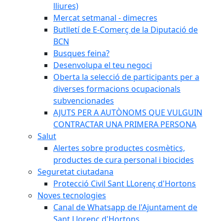
lliures)
Mercat setmanal - dimecres
Butlletí de E-Comerç de la Diputació de
BCN
Busques feina?
Desenvolupa el teu negoci
Oberta la selecció de participants per a
diverses formacions ocupacionals
subvencionades
AJUTS PER A AUTÒNOMS QUE VULGUIN
CONTRACTAR UNA PRIMERA PERSONA
Salut
Alertes sobre productes cosmètics,
productes de cura personal i biocides
Seguretat ciutadana
Protecció Civil Sant LLorenç d'Hortons
Noves tecnologies
Canal de Whatsapp de l'Ajuntament de
Sant Llorenç d'Hortons