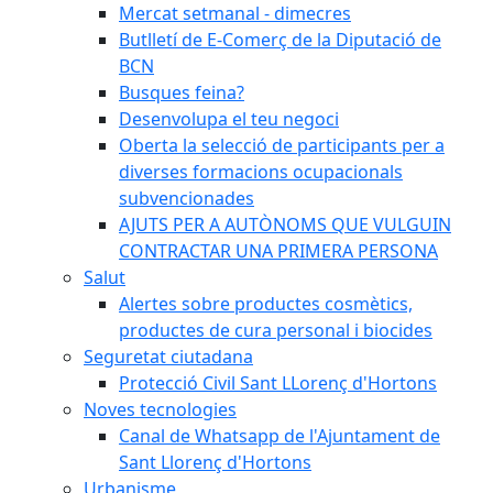
Mercat setmanal - dimecres
Butlletí de E-Comerç de la Diputació de
BCN
Busques feina?
Desenvolupa el teu negoci
Oberta la selecció de participants per a
diverses formacions ocupacionals
subvencionades
AJUTS PER A AUTÒNOMS QUE VULGUIN
CONTRACTAR UNA PRIMERA PERSONA
Salut
Alertes sobre productes cosmètics,
productes de cura personal i biocides
Seguretat ciutadana
Protecció Civil Sant LLorenç d'Hortons
Noves tecnologies
Canal de Whatsapp de l'Ajuntament de
Sant Llorenç d'Hortons
Urbanisme