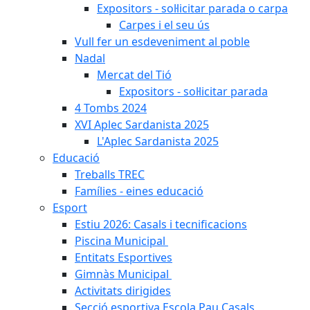
Expositors - sol·licitar parada o carpa
Carpes i el seu ús
Vull fer un esdeveniment al poble
Nadal
Mercat del Tió
Expositors - sol·licitar parada
4 Tombs 2024
XVI Aplec Sardanista 2025
L'Aplec Sardanista 2025
Educació
Treballs TREC
Famílies - eines educació
Esport
Estiu 2026: Casals i tecnificacions
Piscina Municipal
Entitats Esportives
Gimnàs Municipal
Activitats dirigides
Secció esportiva Escola Pau Casals