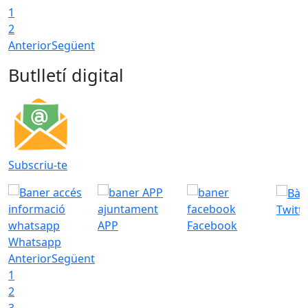
1
2
Anterior
Següent
Butlletí digital
Subscriu-te
Twitt
APP
Facebook
Whatsapp
Anterior
Següent
1
2
3