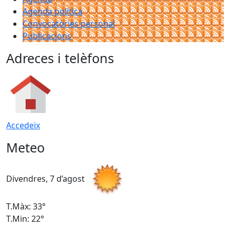
Agenda política
Convocatòries personal
Publicacions
Adreces i telèfons
Accedeix
Meteo
Divendres, 7 d’agost
D
T.Màx: 33°
T
T.Min: 22°
T