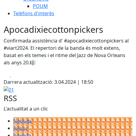
POUM
Telèfons d'interès
Apocadixiecottonpickers
Confirmada assistència d' #apocadixiecottonpickers al
#viart2024. El repertori de la banda és molt extens,
basat en els temes i el ritme del Jazz de Nova Orleans
als anys 20.🎼
Facebook
X
Darrera actualització: 3.04.2024 | 18:50
01
RSS
L'actualitat a un clic
Notícies
Avisos
Agenda