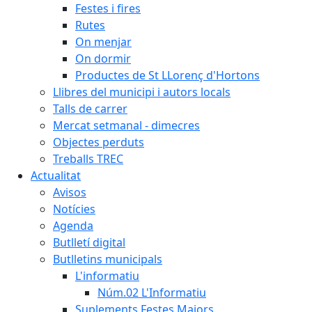
Festes i fires
Rutes
On menjar
On dormir
Productes de St LLorenç d'Hortons
Llibres del municipi i autors locals
Talls de carrer
Mercat setmanal - dimecres
Objectes perduts
Treballs TREC
Actualitat
Avisos
Notícies
Agenda
Butlletí digital
Butlletins municipals
L'informatiu
Núm.02 L'Informatiu
Suplements Festes Majors