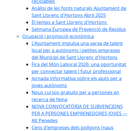
reciclables
Anàlisi de les fonts naturals Ajuntament de
Sant Llorenç d'Hortons Abril 2025
El temps a Sant Llorenç d'Hortons
Setmana Europea de Prevenció de Residus
Ocupació i promoció econòmica
L'Ajuntament impulsa una xarxa de talent
local per a autònoms i petites empreses
del Municipi de Sant Llorenç d'Hortons
Fira del Món Laboral 2026: una oportunitat
per connectar talent i futur professional
Jornada informativa sobre els ajuts per a
joves autònoms
Nous cursos gratuïts per a persones en
recerca de feina
NOVA CONVOCATÒRIA DE SUBVENCIONS
PER A PERSONES EMPRENEDORES JOVES —
Alt Penedes
Cens d'empreses dels polígons (naus