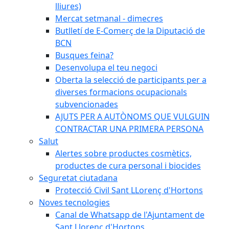
lliures)
Mercat setmanal - dimecres
Butlletí de E-Comerç de la Diputació de
BCN
Busques feina?
Desenvolupa el teu negoci
Oberta la selecció de participants per a
diverses formacions ocupacionals
subvencionades
AJUTS PER A AUTÒNOMS QUE VULGUIN
CONTRACTAR UNA PRIMERA PERSONA
Salut
Alertes sobre productes cosmètics,
productes de cura personal i biocides
Seguretat ciutadana
Protecció Civil Sant LLorenç d'Hortons
Noves tecnologies
Canal de Whatsapp de l'Ajuntament de
Sant Llorenç d'Hortons