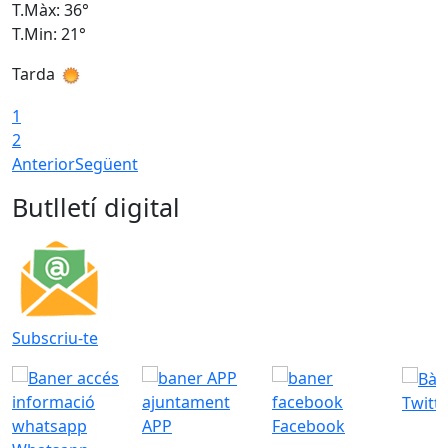
T.Màx: 36°
T
T.Min: 21°
T
Tarda
T
1
2
Anterior
Següent
Butlletí digital
Subscriu-te
Twitt
APP
Facebook