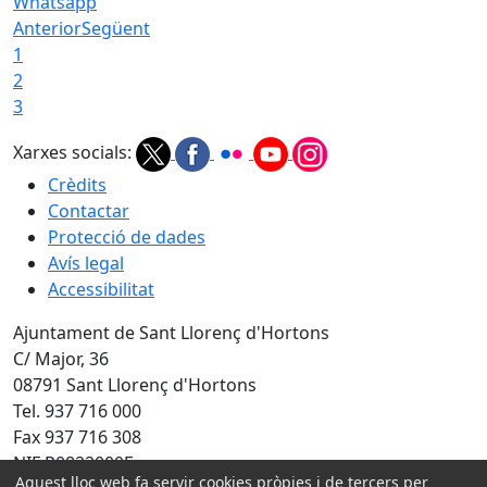
Whatsapp
Anterior
Següent
1
2
3
Xarxes socials:
Crèdits
Contactar
Protecció de dades
Avís legal
Accessibilitat
Ajuntament de Sant Llorenç d'Hortons
C/ Major, 36
08791 Sant Llorenç d'Hortons
Tel. 937 716 000
Fax 937 716 308
NIF P0822000F
Aquest lloc web fa servir cookies pròpies i de tercers per