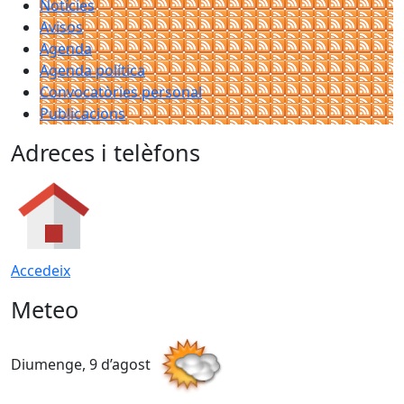
Notícies
Avisos
Agenda
Agenda política
Convocatòries personal
Publicacions
Adreces i telèfons
Accedeix
Meteo
Diumenge, 9 d’agost
D