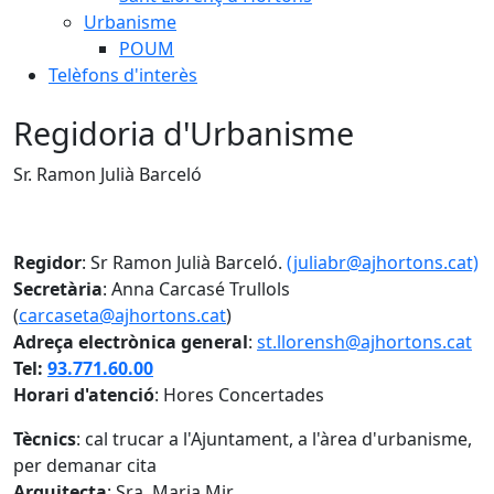
Urbanisme
POUM
Telèfons d'interès
Regidoria d'Urbanisme
Sr. Ramon Julià Barceló
Regidor
: Sr Ramon Julià Barceló.
(juliabr@ajhortons.cat)
Secretària
: Anna Carcasé Trullols
(
carcaseta@ajhortons.cat
)
Adreça electrònica general
:
st.llorensh@ajhortons.cat
Tel:
93.771.60.00
Horari d'atenció
: Hores Concertades
Tècnics
: cal trucar a l'Ajuntament, a l'àrea d'urbanisme,
per demanar cita
Arquitecta
: Sra. Maria Mir