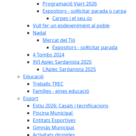
Programació Viart 2026
Expositors - sol·licitar parada o carpa
Carpes i el seu ús
Vull fer un esdeveniment al poble
Nadal
Mercat del Tió
Expositors - sol·licitar parada
4 Tombs 2024
XVI Aplec Sardanista 2025
L'Aplec Sardanista 2025
Educació
Treballs TREC
Famílies - eines educació
Esport
Estiu 2026: Casals i tecnificacions
Piscina Municipal
Entitats Esportives
Gimnàs Municipal
Activitats dirigides