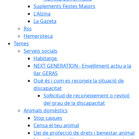
Suplements Festes Majors
L'Alzina
La Gazeta
Rss
Hemeroteca
Temes
Serveis socials
Habitatge
NEXT GENERATION - Envelliment actiu a la
llar GERAS
Què és i com es reconeix la situació de
discapacitat
Sol·licitud de reconeixement o revisió
del grau de la discapacitat
Animals domèstics
Stop caques
Censa el teu animal
Llei de protecció de drets i benestar animal