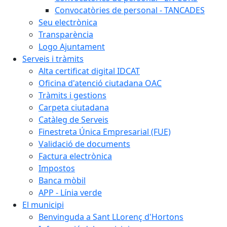
Convocatòries de personal - TANCADES
Seu electrònica
Transparència
Logo Ajuntament
Serveis i tràmits
Alta certificat digital IDCAT
Oficina d'atenció ciutadana OAC
Tràmits i gestions
Carpeta ciutadana
Catàleg de Serveis
Finestreta Única Empresarial (FUE)
Validació de documents
Factura electrònica
Impostos
Banca mòbil
APP - Línia verde
El municipi
Benvinguda a Sant LLorenç d'Hortons