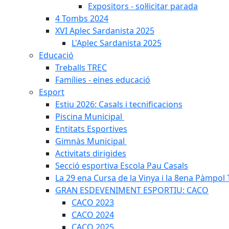
Expositors - sol·licitar parada
4 Tombs 2024
XVI Aplec Sardanista 2025
L'Aplec Sardanista 2025
Educació
Treballs TREC
Famílies - eines educació
Esport
Estiu 2026: Casals i tecnificacions
Piscina Municipal
Entitats Esportives
Gimnàs Municipal
Activitats dirigides
Secció esportiva Escola Pau Casals
La 29 ena Cursa de la Vinya i la 8ena Pàmpol T
GRAN ESDEVENIMENT ESPORTIU: CACO
CACO 2023
CACO 2024
CACO 2025