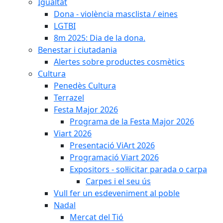
Igualtat
Dona - violència masclista / eines
LGTBI
8m 2025: Dia de la dona.
Benestar i ciutadania
Alertes sobre productes cosmètics
Cultura
Penedès Cultura
Terrazel
Festa Major 2026
Programa de la Festa Major 2026
Viart 2026
Presentació ViArt 2026
Programació Viart 2026
Expositors - sol·licitar parada o carpa
Carpes i el seu ús
Vull fer un esdeveniment al poble
Nadal
Mercat del Tió