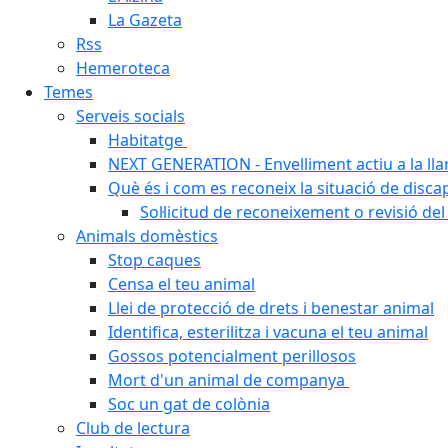
La Gazeta
Rss
Hemeroteca
Temes
Serveis socials
Habitatge
NEXT GENERATION - Envelliment actiu a la ll
Què és i com es reconeix la situació de disca
Sol·licitud de reconeixement o revisió del
Animals domèstics
Stop caques
Censa el teu animal
Llei de protecció de drets i benestar animal
Identifica, esterilitza i vacuna el teu animal
Gossos potencialment perillosos
Mort d'un animal de companya
Soc un gat de colònia
Club de lectura