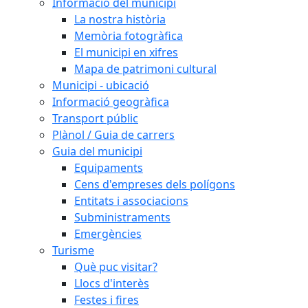
Informació del municipi
La nostra història
Memòria fotogràfica
El municipi en xifres
Mapa de patrimoni cultural
Municipi - ubicació
Informació geogràfica
Transport públic
Plànol / Guia de carrers
Guia del municipi
Equipaments
Cens d'empreses dels polígons
Entitats i associacions
Subministraments
Emergències
Turisme
Què puc visitar?
Llocs d'interès
Festes i fires