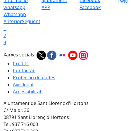
Twitt
APP
Facebook
Whatsapp
Anterior
Següent
1
2
3
Xarxes socials:
Crèdits
Contactar
Protecció de dades
Avís legal
Accessibilitat
Ajuntament de Sant Llorenç d'Hortons
C/ Major, 36
08791 Sant Llorenç d'Hortons
Tel. 937 716 000