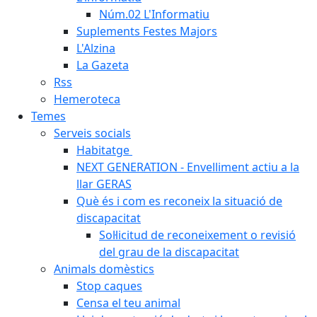
Núm.02 L'Informatiu
Suplements Festes Majors
L'Alzina
La Gazeta
Rss
Hemeroteca
Temes
Serveis socials
Habitatge
NEXT GENERATION - Envelliment actiu a la
llar GERAS
Què és i com es reconeix la situació de
discapacitat
Sol·licitud de reconeixement o revisió
del grau de la discapacitat
Animals domèstics
Stop caques
Censa el teu animal