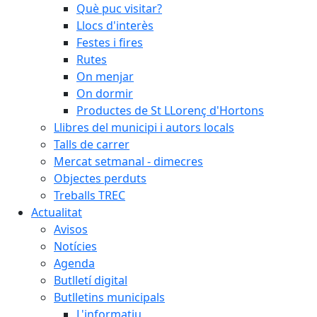
Què puc visitar?
Llocs d'interès
Festes i fires
Rutes
On menjar
On dormir
Productes de St LLorenç d'Hortons
Llibres del municipi i autors locals
Talls de carrer
Mercat setmanal - dimecres
Objectes perduts
Treballs TREC
Actualitat
Avisos
Notícies
Agenda
Butlletí digital
Butlletins municipals
L'informatiu