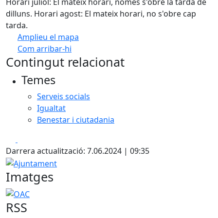
Horari juliol: El mateix horari, només s'obre la tarda de
dilluns. Horari agost: El mateix horari, no s'obre cap
tarda.
Amplieu el mapa
Com arribar-hi
Leaflet
| ©
OpenStreetMap
contributors
Contingut relacionat
+
Temes
−
Serveis socials
Igualtat
Benestar i ciutadania
Facebook
X
Darrera actualització: 7.06.2024 | 09:35
Ajuntament
Imatges
OAC
RSS