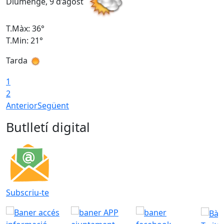
Diumenge, 9 d’agost
D
T.Màx: 36°
T
T.Min: 21°
T
Tarda
T
1
2
Anterior
Següent
Butlletí digital
Subscriu-te