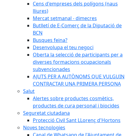
Cens d'empreses dels polígons (naus
lliures)
Mercat setmanal - dimecres
Butlletí de E-Comerç de la Diputació de
BCN
Busques feina?
Desenvolupa el teu negoci
Oberta la selecció de participants per a
diverses formacions ocupacionals
subvencionades
AJUTS PER A AUTÒNOMS QUE VULGUIN
CONTRACTAR UNA PRIMERA PERSONA
Salut
Alertes sobre productes cosmètics,
productes de cura personal i biocides
Seguretat ciutadana
Protecció Civil Sant LLorenç d'Hortons
Noves tecnologies
Canal de Whatsapp de l'Ajuntament de