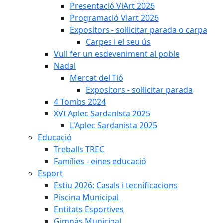
Presentació ViArt 2026
Programació Viart 2026
Expositors - sol·licitar parada o carpa
Carpes i el seu ús
Vull fer un esdeveniment al poble
Nadal
Mercat del Tió
Expositors - sol·licitar parada
4 Tombs 2024
XVI Aplec Sardanista 2025
L'Aplec Sardanista 2025
Educació
Treballs TREC
Famílies - eines educació
Esport
Estiu 2026: Casals i tecnificacions
Piscina Municipal
Entitats Esportives
Gimnàs Municipal