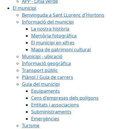
APP - Línia verde
El municipi
Benvinguda a Sant LLorenç d'Hortons
Informació del municipi
La nostra història
Memòria fotogràfica
El municipi en xifres
Mapa de patrimoni cultural
Municipi - ubicació
Informació geogràfica
Transport públic
Plànol / Guia de carrers
Guia del municipi
Equipaments
Cens d'empreses dels polígons
Entitats i associacions
Subministraments
Emergències
Turisme