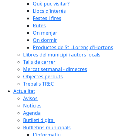
Què puc visitar?
Llocs d'interès
Festes i fires
Rutes
On menjar
On dormir
Productes de St LLorenç d'Hortons
Llibres del municipi i autors locals
Talls de carrer
Mercat setmanal - dimecres
Objectes perduts
Treballs TREC
Actualitat
Avisos
Notícies
Agenda
Butlletí digital
Butlletins municipals
L'informatiu