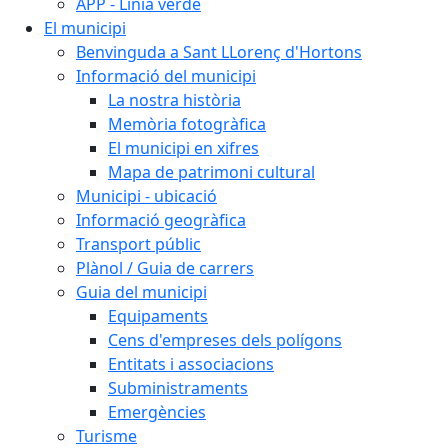
APP - Línia verde
El municipi
Benvinguda a Sant LLorenç d'Hortons
Informació del municipi
La nostra història
Memòria fotogràfica
El municipi en xifres
Mapa de patrimoni cultural
Municipi - ubicació
Informació geogràfica
Transport públic
Plànol / Guia de carrers
Guia del municipi
Equipaments
Cens d'empreses dels polígons
Entitats i associacions
Subministraments
Emergències
Turisme