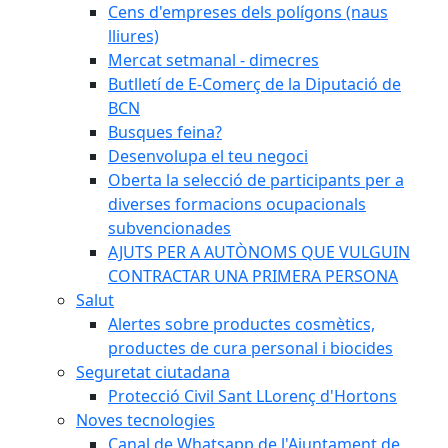
Cens d'empreses dels polígons (naus
lliures)
Mercat setmanal - dimecres
Butlletí de E-Comerç de la Diputació de
BCN
Busques feina?
Desenvolupa el teu negoci
Oberta la selecció de participants per a
diverses formacions ocupacionals
subvencionades
AJUTS PER A AUTÒNOMS QUE VULGUIN
CONTRACTAR UNA PRIMERA PERSONA
Salut
Alertes sobre productes cosmètics,
productes de cura personal i biocides
Seguretat ciutadana
Protecció Civil Sant LLorenç d'Hortons
Noves tecnologies
Canal de Whatsapp de l'Ajuntament de