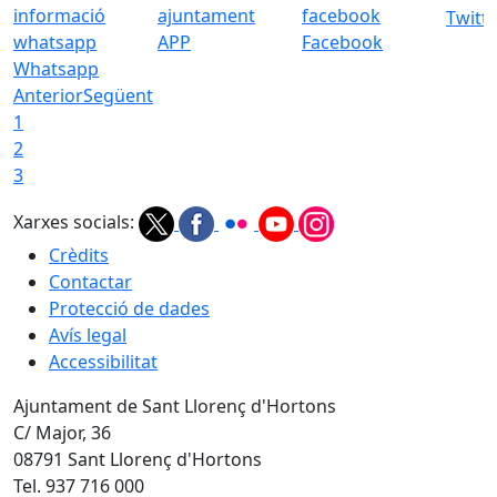
Twitt
APP
Facebook
Whatsapp
Anterior
Següent
1
2
3
Xarxes socials:
Crèdits
Contactar
Protecció de dades
Avís legal
Accessibilitat
Ajuntament de Sant Llorenç d'Hortons
C/ Major, 36
08791 Sant Llorenç d'Hortons
Tel. 937 716 000