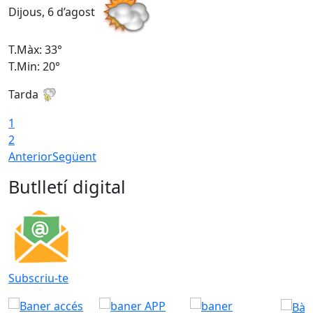
Dijous, 6 d’agost
D
T.Màx: 33°
T
T.Min: 20°
T
Tarda
1
2
Anterior
Següent
Butlletí digital
Subscriu-te