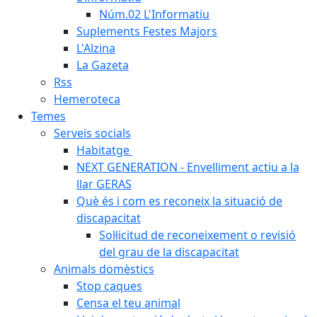
Núm.02 L'Informatiu
Suplements Festes Majors
L'Alzina
La Gazeta
Rss
Hemeroteca
Temes
Serveis socials
Habitatge
NEXT GENERATION - Envelliment actiu a la
llar GERAS
Què és i com es reconeix la situació de
discapacitat
Sol·licitud de reconeixement o revisió
del grau de la discapacitat
Animals domèstics
Stop caques
Censa el teu animal