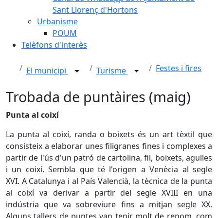
Sant Llorenç d'Hortons
Urbanisme
POUM
Telèfons d'interès
Festes i fires
El municipi
Turisme
Trobada de puntàires (maig)
Punta al coixí
La punta al coixí, randa o boixets és un art tèxtil que
consisteix a elaborar unes filigranes fines i complexes a
partir de l'ús d'un patró de cartolina, fil, boixets, agulles
i un coixí. Sembla que té l'origen a Venècia al segle
XVI. A Catalunya i al País Valencià, la tècnica de la punta
al coixí va derivar a partir del segle XVIII en una
indústria que va sobreviure fins a mitjan segle XX.
Alguns tallers de puntes van tenir molt de renom, com