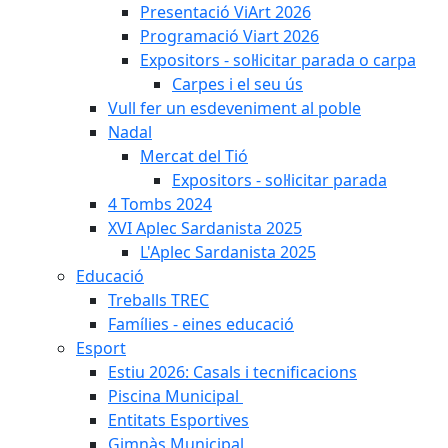
Presentació ViArt 2026
Programació Viart 2026
Expositors - sol·licitar parada o carpa
Carpes i el seu ús
Vull fer un esdeveniment al poble
Nadal
Mercat del Tió
Expositors - sol·licitar parada
4 Tombs 2024
XVI Aplec Sardanista 2025
L'Aplec Sardanista 2025
Educació
Treballs TREC
Famílies - eines educació
Esport
Estiu 2026: Casals i tecnificacions
Piscina Municipal
Entitats Esportives
Gimnàs Municipal