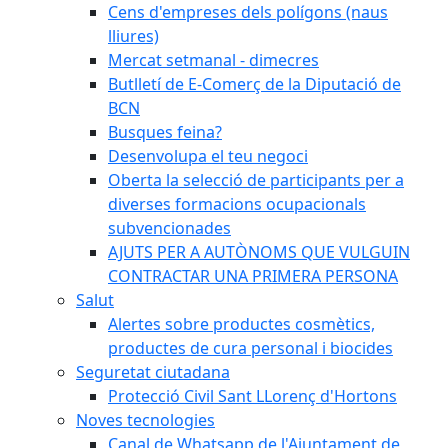
Cens d'empreses dels polígons (naus
lliures)
Mercat setmanal - dimecres
Butlletí de E-Comerç de la Diputació de
BCN
Busques feina?
Desenvolupa el teu negoci
Oberta la selecció de participants per a
diverses formacions ocupacionals
subvencionades
AJUTS PER A AUTÒNOMS QUE VULGUIN
CONTRACTAR UNA PRIMERA PERSONA
Salut
Alertes sobre productes cosmètics,
productes de cura personal i biocides
Seguretat ciutadana
Protecció Civil Sant LLorenç d'Hortons
Noves tecnologies
Canal de Whatsapp de l'Ajuntament de