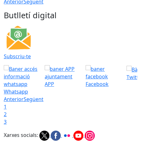
Anterior
Següent
Butlletí digital
Subscriu-te
Twitt
APP
Facebook
Whatsapp
Anterior
Següent
1
2
3
Xarxes socials: