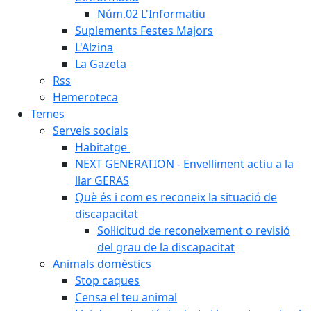
Núm.02 L'Informatiu
Suplements Festes Majors
L'Alzina
La Gazeta
Rss
Hemeroteca
Temes
Serveis socials
Habitatge
NEXT GENERATION - Envelliment actiu a la
llar GERAS
Què és i com es reconeix la situació de
discapacitat
Sol·licitud de reconeixement o revisió
del grau de la discapacitat
Animals domèstics
Stop caques
Censa el teu animal