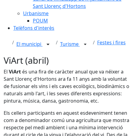
Sant Llorenç d'Hortons
Urbanisme
POUM
Telèfons d'interès
Festes i fires
El municipi
Turisme
ViArt (abril)
El
ViArt
és una fira de caràcter anual que va néixer a
Sant Llorenç d'Hortons ara fa 11 anys amb la voluntat
de fusionar els vins i els caves ecològics, biodinàmics o
naturals amb l'art, i les seves diferents expressions:
pintura, música, dansa, gastronomia, etc.
Els cellers participants en aquest esdeveniment tenen
com a denominador comú una agricultura que mostra
respecte pel medi ambient i una mínima intervenció
durant el cicle de la vinya i l'elaboració del vi. Des de la