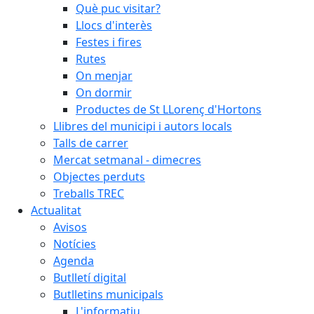
Què puc visitar?
Llocs d'interès
Festes i fires
Rutes
On menjar
On dormir
Productes de St LLorenç d'Hortons
Llibres del municipi i autors locals
Talls de carrer
Mercat setmanal - dimecres
Objectes perduts
Treballs TREC
Actualitat
Avisos
Notícies
Agenda
Butlletí digital
Butlletins municipals
L'informatiu