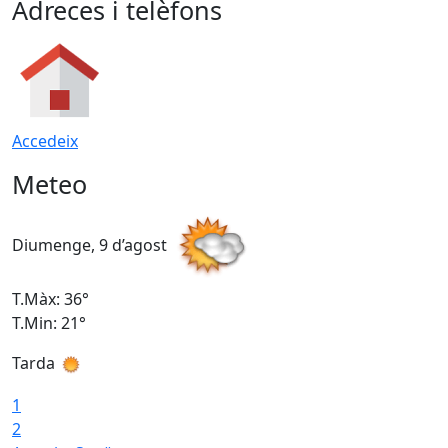
Adreces i telèfons
Accedeix
Meteo
Diumenge, 9 d’agost
D
T.Màx: 36°
T
T.Min: 21°
T
Tarda
T
1
2