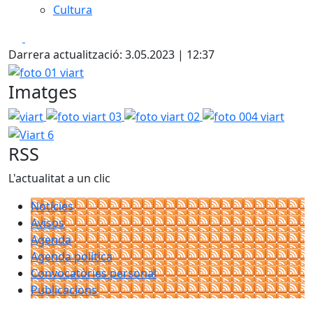
Cultura
Facebook
X
Darrera actualització: 3.05.2023 | 12:37
foto 01 viart
Imatges
viart
foto viart 03
foto viart 02
foto 004 viart
Viart 
RSS
L'actualitat a un clic
Notícies
Avisos
Agenda
Agenda política
Convocatòries personal
Publicacions