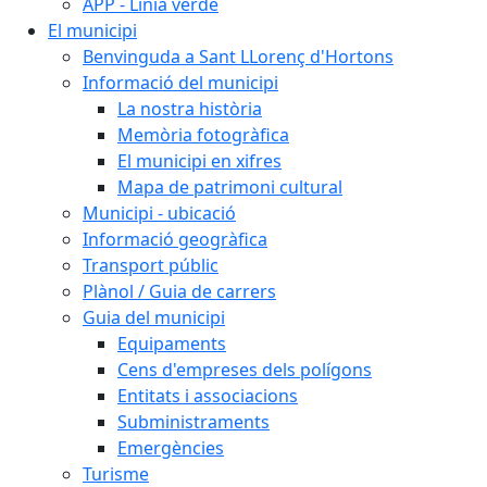
APP - Línia verde
El municipi
Benvinguda a Sant LLorenç d'Hortons
Informació del municipi
La nostra història
Memòria fotogràfica
El municipi en xifres
Mapa de patrimoni cultural
Municipi - ubicació
Informació geogràfica
Transport públic
Plànol / Guia de carrers
Guia del municipi
Equipaments
Cens d'empreses dels polígons
Entitats i associacions
Subministraments
Emergències
Turisme