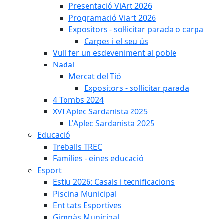
Presentació ViArt 2026
Programació Viart 2026
Expositors - sol·licitar parada o carpa
Carpes i el seu ús
Vull fer un esdeveniment al poble
Nadal
Mercat del Tió
Expositors - sol·licitar parada
4 Tombs 2024
XVI Aplec Sardanista 2025
L'Aplec Sardanista 2025
Educació
Treballs TREC
Famílies - eines educació
Esport
Estiu 2026: Casals i tecnificacions
Piscina Municipal
Entitats Esportives
Gimnàs Municipal