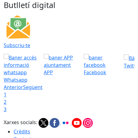
Butlletí digital
Subscriu-te
Twitt
APP
Facebook
Whatsapp
Anterior
Següent
1
2
3
Xarxes socials:
Crèdits