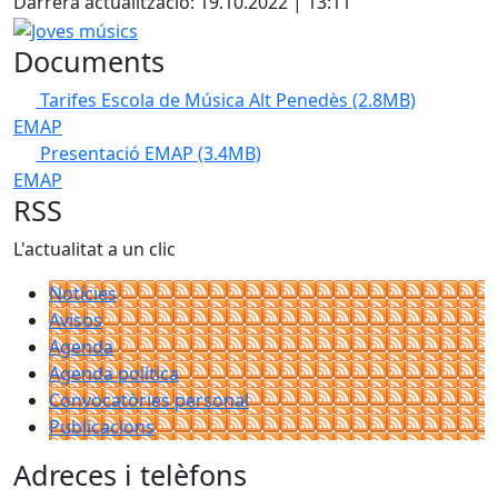
Darrera actualització: 19.10.2022 | 13:11
Joves músics
Documents
Tarifes Escola de Música Alt Penedès
(2.8MB)
EMAP
Presentació EMAP
(3.4MB)
EMAP
RSS
L'actualitat a un clic
Notícies
Avisos
Agenda
Agenda política
Convocatòries personal
Publicacions
Adreces i telèfons