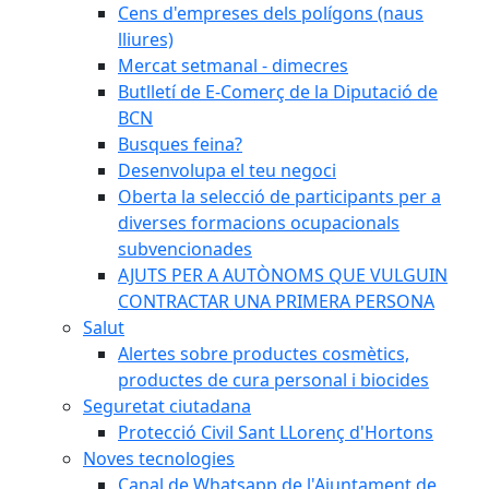
Cens d'empreses dels polígons (naus
lliures)
Mercat setmanal - dimecres
Butlletí de E-Comerç de la Diputació de
BCN
Busques feina?
Desenvolupa el teu negoci
Oberta la selecció de participants per a
diverses formacions ocupacionals
subvencionades
AJUTS PER A AUTÒNOMS QUE VULGUIN
CONTRACTAR UNA PRIMERA PERSONA
Salut
Alertes sobre productes cosmètics,
productes de cura personal i biocides
Seguretat ciutadana
Protecció Civil Sant LLorenç d'Hortons
Noves tecnologies
Canal de Whatsapp de l'Ajuntament de