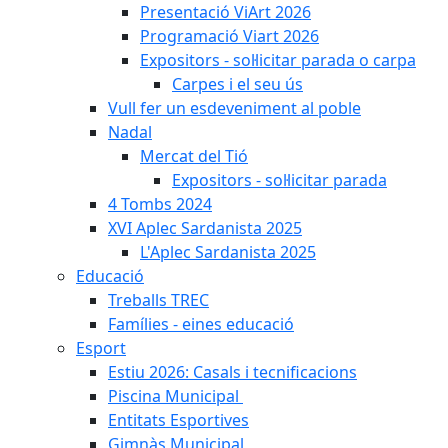
Presentació ViArt 2026
Programació Viart 2026
Expositors - sol·licitar parada o carpa
Carpes i el seu ús
Vull fer un esdeveniment al poble
Nadal
Mercat del Tió
Expositors - sol·licitar parada
4 Tombs 2024
XVI Aplec Sardanista 2025
L'Aplec Sardanista 2025
Educació
Treballs TREC
Famílies - eines educació
Esport
Estiu 2026: Casals i tecnificacions
Piscina Municipal
Entitats Esportives
Gimnàs Municipal