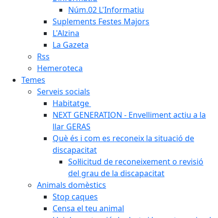
Núm.02 L'Informatiu
Suplements Festes Majors
L'Alzina
La Gazeta
Rss
Hemeroteca
Temes
Serveis socials
Habitatge
NEXT GENERATION - Envelliment actiu a la
llar GERAS
Què és i com es reconeix la situació de
discapacitat
Sol·licitud de reconeixement o revisió
del grau de la discapacitat
Animals domèstics
Stop caques
Censa el teu animal