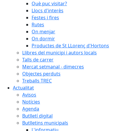
Què puc visitar?
Llocs d'interès
Festes i fires
Rutes
On menjar
On dormir
Productes de St LLorenç d'Hortons
Llibres del municipi i autors locals
Talls de carrer
Mercat setmanal - dimecres
Objectes perduts
Treballs TREC
Actualitat
Avisos
Notícies
Agenda
Butlletí digital
Butlletins municipals
L'informatiu