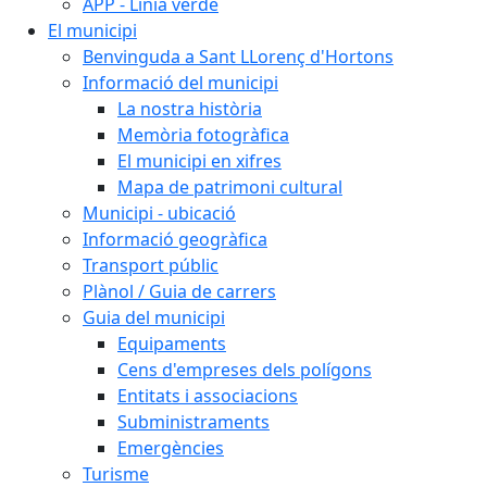
APP - Línia verde
El municipi
Benvinguda a Sant LLorenç d'Hortons
Informació del municipi
La nostra història
Memòria fotogràfica
El municipi en xifres
Mapa de patrimoni cultural
Municipi - ubicació
Informació geogràfica
Transport públic
Plànol / Guia de carrers
Guia del municipi
Equipaments
Cens d'empreses dels polígons
Entitats i associacions
Subministraments
Emergències
Turisme