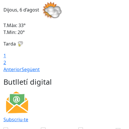
Dijous, 6 d’agost
D
T.Màx: 33°
T
T.Min: 20°
T
Tarda
1
2
Anterior
Següent
Butlletí digital
Subscriu-te