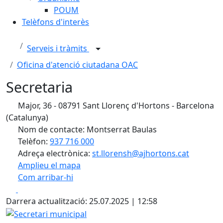
POUM
Telèfons d'interès
Serveis i tràmits
Oficina d'atenció ciutadana OAC
Secretaria
Major, 36 - 08791 Sant Llorenç d'Hortons - Barcelona
(Catalunya)
Nom de contacte: Montserrat Baulas
Telèfon:
937 716 000
Adreça electrònica:
st.llorensh@ajhortons.cat
Amplieu el mapa
Com arribar-hi
Leaflet
| ©
OpenStreetMap
contributors
Facebook
X
+
Darrera actualització: 25.07.2025 | 12:58
−
Secretari municipal