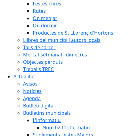
Festes i fires
Rutes
On menjar
On dormir
Productes de St LLorenç d'Hortons
Llibres del municipi i autors locals
Talls de carrer
Mercat setmanal - dimecres
Objectes perduts
Treballs TREC
Actualitat
Avisos
Notícies
Agenda
Butlletí digital
Butlletins municipals
L'informatiu
Núm.02 L'Informatiu
Suplements Festes Majors