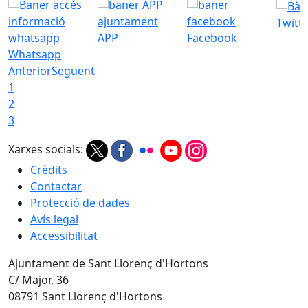
Twitt
APP
Facebook
Whatsapp
Anterior
Següent
1
2
3
Xarxes socials:
Crèdits
Contactar
Protecció de dades
Avís legal
Accessibilitat
Ajuntament de Sant Llorenç d'Hortons
C/ Major, 36
08791 Sant Llorenç d'Hortons