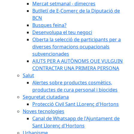
Mercat setmanal - dimecres
Butlletí de E-Comerç de la Diputació de
BCN
Busques feina?
Desenvolupa el teu negoci
Oberta la selecció de participants per a
diverses formacions ocupacionals
subvencionades
AJUTS PER A AUTÒNOMS QUE VULGUIN
CONTRACTAR UNA PRIMERA PERSONA
Salut
Alertes sobre productes cosmètics,
productes de cura personal i biocides
Seguretat ciutadana
Protecció Civil Sant LLorenç d'Hortons
Noves tecnologies
Canal de Whatsapp de l'Ajuntament de
Sant Llorenç d'Hortons
Urbanisme