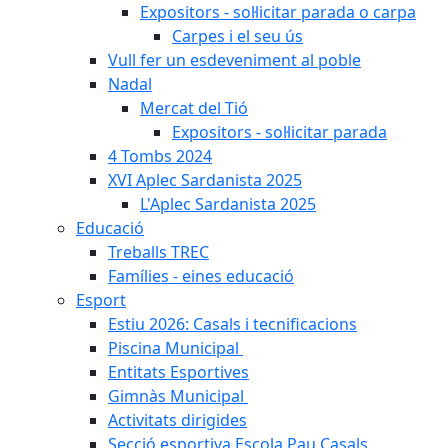
Expositors - sol·licitar parada o carpa
Carpes i el seu ús
Vull fer un esdeveniment al poble
Nadal
Mercat del Tió
Expositors - sol·licitar parada
4 Tombs 2024
XVI Aplec Sardanista 2025
L'Aplec Sardanista 2025
Educació
Treballs TREC
Famílies - eines educació
Esport
Estiu 2026: Casals i tecnificacions
Piscina Municipal
Entitats Esportives
Gimnàs Municipal
Activitats dirigides
Secció esportiva Escola Pau Casals