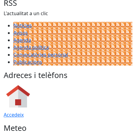
RSS
L'actualitat a un clic
Notícies
Avisos
Agenda
Agenda política
Convocatòries personal
Publicacions
Adreces i telèfons
Accedeix
Meteo