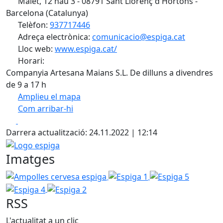
Malet, 12 nau 3 - 08791 Sant Llorenç d'Hortons -
Barcelona (Catalunya)
Telèfon:
937717446
Adreça electrònica:
comunicacio@espiga.cat
Lloc web:
www.espiga.cat/
Horari:
Companyia Artesana Maians S.L. De dilluns a divendres
de 9 a 17 h
Amplieu el mapa
Com arribar-hi
Leaflet
| ©
OpenStreetMap
contributors
Facebook
X
+
Darrera actualització: 24.11.2022 | 12:14
−
Logo espiga
Imatges
Ampolles cervesa espiga
Espiga 1
Espiga 5
Espiga 4
Espiga 2
RSS
L'actualitat a un clic