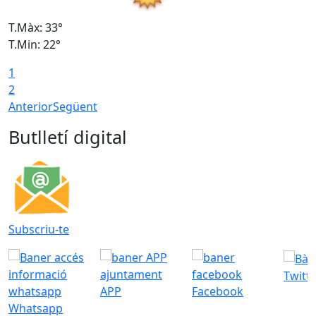
T.Màx: 33°
T
T.Min: 22°
T
1
2
Anterior
Següent
Butlletí digital
Subscriu-te
Twitt
APP
Facebook
Whatsapp