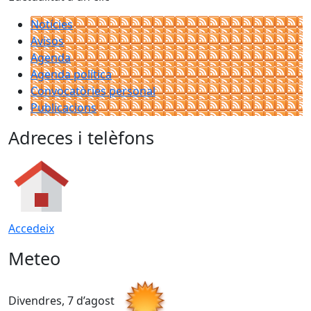
Notícies
Avisos
Agenda
Agenda política
Convocatòries personal
Publicacions
Adreces i telèfons
Accedeix
Meteo
Divendres, 7 d’agost
D