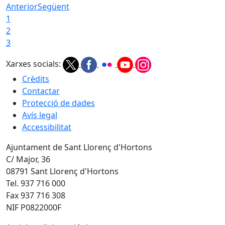
Anterior
Següent
1
2
3
Xarxes socials:
Crèdits
Contactar
Protecció de dades
Avís legal
Accessibilitat
Ajuntament de Sant Llorenç d'Hortons
C/ Major, 36
08791 Sant Llorenç d'Hortons
Tel. 937 716 000
Fax 937 716 308
NIF P0822000F