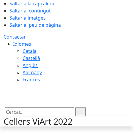
Saltar a la capçalera
Saltar al contingut
Saltar a imatges
Saltar al peu de pàgina
Contactar
Idiomes
Català
Castellà
Anglès
Alemany
Francès
07.08.2026 | 03:20
Cercar:
Cellers ViArt 2022