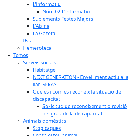
L'informatiu
Núm.02 L'Informatiu
Suplements Festes Majors
L'Alzina
La Gazeta
Rss
Hemeroteca
Temes
Serveis socials
Habitatge
NEXT GENERATION - Envelliment actiu a la
llar GERAS
Què és i com es reconeix la situació de
discapacitat
Sol·licitud de reconeixement o revisió
del grau de la discapacitat
Animals domèstics
Stop caques
Censa el teu animal