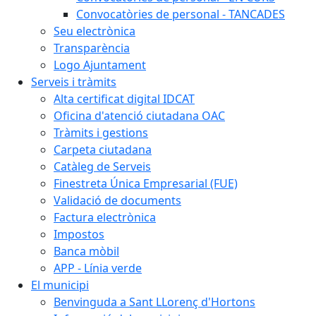
Convocatòries de personal - TANCADES
Seu electrònica
Transparència
Logo Ajuntament
Serveis i tràmits
Alta certificat digital IDCAT
Oficina d'atenció ciutadana OAC
Tràmits i gestions
Carpeta ciutadana
Catàleg de Serveis
Finestreta Única Empresarial (FUE)
Validació de documents
Factura electrònica
Impostos
Banca mòbil
APP - Línia verde
El municipi
Benvinguda a Sant LLorenç d'Hortons