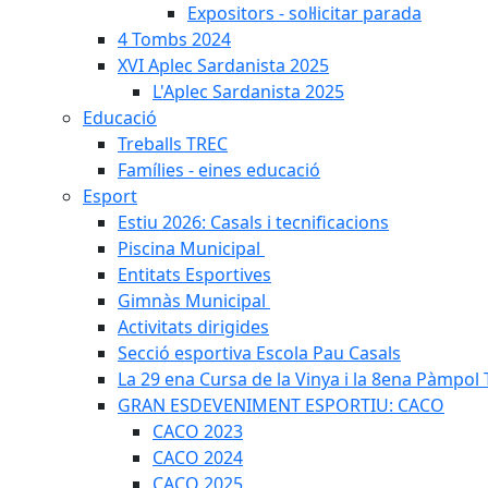
Expositors - sol·licitar parada
4 Tombs 2024
XVI Aplec Sardanista 2025
L'Aplec Sardanista 2025
Educació
Treballs TREC
Famílies - eines educació
Esport
Estiu 2026: Casals i tecnificacions
Piscina Municipal
Entitats Esportives
Gimnàs Municipal
Activitats dirigides
Secció esportiva Escola Pau Casals
La 29 ena Cursa de la Vinya i la 8ena Pàmpol T
GRAN ESDEVENIMENT ESPORTIU: CACO
CACO 2023
CACO 2024
CACO 2025