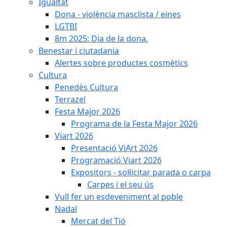
Igualtat
Dona - violència masclista / eines
LGTBI
8m 2025: Dia de la dona.
Benestar i ciutadania
Alertes sobre productes cosmètics
Cultura
Penedès Cultura
Terrazel
Festa Major 2026
Programa de la Festa Major 2026
Viart 2026
Presentació ViArt 2026
Programació Viart 2026
Expositors - sol·licitar parada o carpa
Carpes i el seu ús
Vull fer un esdeveniment al poble
Nadal
Mercat del Tió