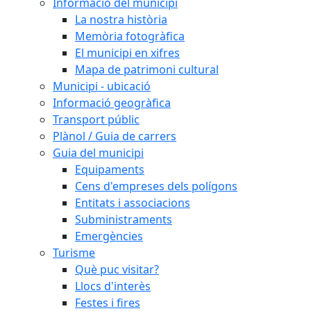
Informació del municipi
La nostra història
Memòria fotogràfica
El municipi en xifres
Mapa de patrimoni cultural
Municipi - ubicació
Informació geogràfica
Transport públic
Plànol / Guia de carrers
Guia del municipi
Equipaments
Cens d'empreses dels polígons
Entitats i associacions
Subministraments
Emergències
Turisme
Què puc visitar?
Llocs d'interès
Festes i fires