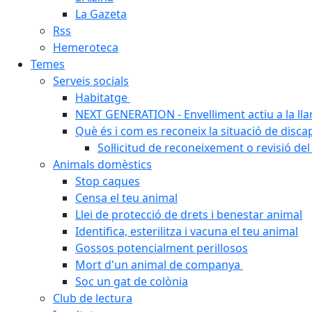
La Gazeta
Rss
Hemeroteca
Temes
Serveis socials
Habitatge
NEXT GENERATION - Envelliment actiu a la ll
Què és i com es reconeix la situació de disca
Sol·licitud de reconeixement o revisió del
Animals domèstics
Stop caques
Censa el teu animal
Llei de protecció de drets i benestar animal
Identifica, esterilitza i vacuna el teu animal
Gossos potencialment perillosos
Mort d'un animal de companya
Soc un gat de colònia
Club de lectura