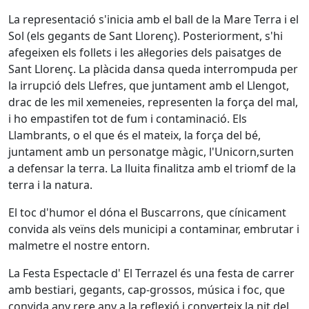
La representació s'inicia amb el ball de la Mare Terra i el
Sol (els gegants de Sant Llorenç). Posteriorment, s'hi
afegeixen els follets i les al·legories dels paisatges de
Sant Llorenç. La plàcida dansa queda interrompuda per
la irrupció dels Llefres, que juntament amb el Llengot,
drac de les mil xemeneies, representen la força del mal,
i ho empastifen tot de fum i contaminació. Els
Llambrants, o el que és el mateix, la força del bé,
juntament amb un personatge màgic, l'Unicorn,surten
a defensar la terra. La lluita finalitza amb el triomf de la
terra i la natura.
El toc d'humor el dóna el Buscarrons, que cínicament
convida als veïns dels municipi a contaminar, embrutar i
malmetre el nostre entorn.
La Festa Espectacle d' El Terrazel és una festa de carrer
amb bestiari, gegants, cap-grossos, música i foc, que
convida any rere any a la reflexió i converteix la nit del