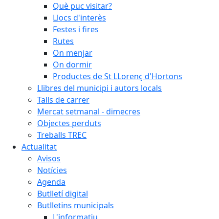
Què puc visitar?
Llocs d'interès
Festes i fires
Rutes
On menjar
On dormir
Productes de St LLorenç d'Hortons
Llibres del municipi i autors locals
Talls de carrer
Mercat setmanal - dimecres
Objectes perduts
Treballs TREC
Actualitat
Avisos
Notícies
Agenda
Butlletí digital
Butlletins municipals
L'informatiu