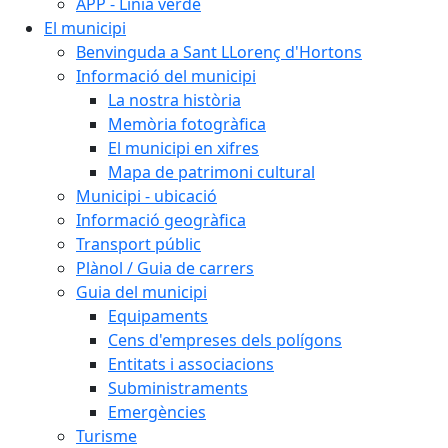
APP - Línia verde
El municipi
Benvinguda a Sant LLorenç d'Hortons
Informació del municipi
La nostra història
Memòria fotogràfica
El municipi en xifres
Mapa de patrimoni cultural
Municipi - ubicació
Informació geogràfica
Transport públic
Plànol / Guia de carrers
Guia del municipi
Equipaments
Cens d'empreses dels polígons
Entitats i associacions
Subministraments
Emergències
Turisme