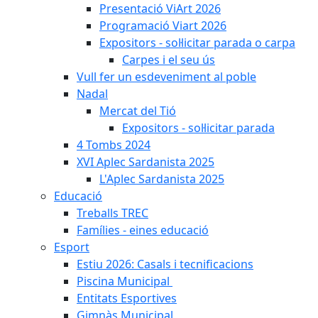
Presentació ViArt 2026
Programació Viart 2026
Expositors - sol·licitar parada o carpa
Carpes i el seu ús
Vull fer un esdeveniment al poble
Nadal
Mercat del Tió
Expositors - sol·licitar parada
4 Tombs 2024
XVI Aplec Sardanista 2025
L'Aplec Sardanista 2025
Educació
Treballs TREC
Famílies - eines educació
Esport
Estiu 2026: Casals i tecnificacions
Piscina Municipal
Entitats Esportives
Gimnàs Municipal