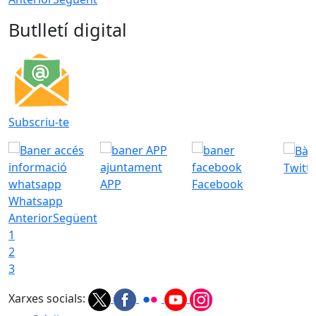
Butlletí digital
Subscriu-te
Twitt
APP
Facebook
Whatsapp
Anterior
Següent
1
2
3
Xarxes socials: