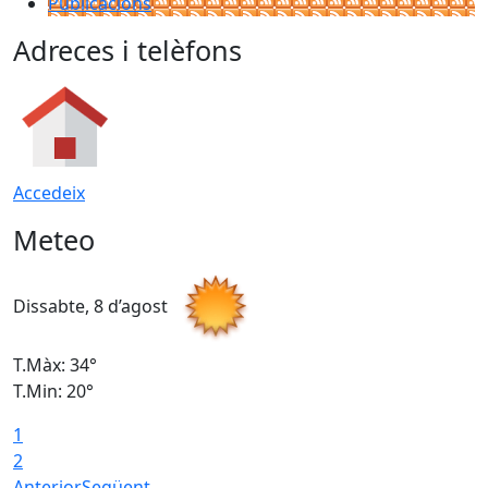
Publicacions
Adreces i telèfons
Accedeix
Meteo
Dissabte, 8 d’agost
D
T.Màx: 34°
T
T.Min: 20°
T
1
2
Anterior
Següent