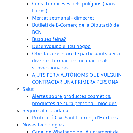
Cens d'empreses dels polígons (naus
lliures)
Mercat setmanal - dimecres
Butlletí de E-Comerç de la Diputació de
BCN
Busques feina?
Desenvolupa el teu negoci
Oberta la selecció de participants per a
diverses formacions ocupacionals
subvencionades
AJUTS PER A AUTÒNOMS QUE VULGUIN
CONTRACTAR UNA PRIMERA PERSONA
Salut
Alertes sobre productes cosmètics,
productes de cura personal i biocides
Seguretat ciutadana
Protecció Civil Sant LLorenç d'Hortons
Noves tecnologies
Canal de Whatsapp de l'Ajuntament de