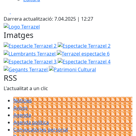
Facebook
X
Darrera actualització: 7.04.2025 | 12:27
Logo Terrazel
Imatges
Espectacle Terrazel 2
Espectacle Terrazel 2
LLembrants
Terrazel espectacle 6
Espectacle 
Espectacle Terrazel 4
Gegants Te
Patrimoni Cultural
RSS
L'actualitat a un clic
Notícies
Avisos
Agenda
Agenda política
Convocatòries personal