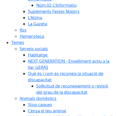
Núm.02 L'Informatiu
Suplements Festes Majors
L'Alzina
La Gazeta
Rss
Hemeroteca
Temes
Serveis socials
Habitatge
NEXT GENERATION - Envelliment actiu a la
llar GERAS
Què és i com es reconeix la situació de
discapacitat
Sol·licitud de reconeixement o revisió
del grau de la discapacitat
Animals domèstics
Stop caques
Censa el teu animal