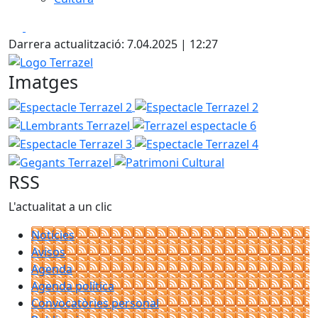
Facebook
X
Darrera actualització: 7.04.2025 | 12:27
Logo Terrazel
Imatges
Espectacle Terrazel 2
Espectacle Terrazel 2
LLembrants
Terrazel espectacle 6
Espectacle 
Espectacle Terrazel 4
Gegants Te
Patrimoni Cultural
RSS
L'actualitat a un clic
Notícies
Avisos
Agenda
Agenda política
Convocatòries personal