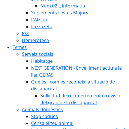
Núm.02 L'Informatiu
Suplements Festes Majors
L'Alzina
La Gazeta
Rss
Hemeroteca
Temes
Serveis socials
Habitatge
NEXT GENERATION - Envelliment actiu a la
llar GERAS
Què és i com es reconeix la situació de
discapacitat
Sol·licitud de reconeixement o revisió
del grau de la discapacitat
Animals domèstics
Stop caques
Censa el teu animal