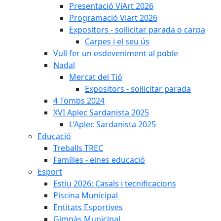
Presentació ViArt 2026
Programació Viart 2026
Expositors - sol·licitar parada o carpa
Carpes i el seu ús
Vull fer un esdeveniment al poble
Nadal
Mercat del Tió
Expositors - sol·licitar parada
4 Tombs 2024
XVI Aplec Sardanista 2025
L'Aplec Sardanista 2025
Educació
Treballs TREC
Famílies - eines educació
Esport
Estiu 2026: Casals i tecnificacions
Piscina Municipal
Entitats Esportives
Gimnàs Municipal