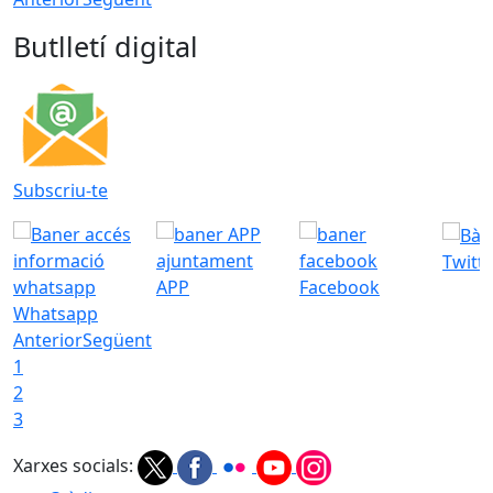
Butlletí digital
Subscriu-te
Twitt
APP
Facebook
Whatsapp
Anterior
Següent
1
2
3
Xarxes socials: