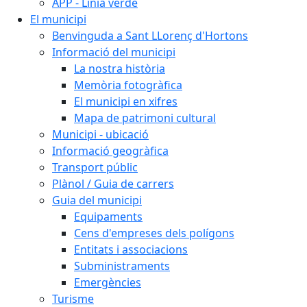
APP - Línia verde
El municipi
Benvinguda a Sant LLorenç d'Hortons
Informació del municipi
La nostra història
Memòria fotogràfica
El municipi en xifres
Mapa de patrimoni cultural
Municipi - ubicació
Informació geogràfica
Transport públic
Plànol / Guia de carrers
Guia del municipi
Equipaments
Cens d'empreses dels polígons
Entitats i associacions
Subministraments
Emergències
Turisme