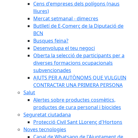
Cens d'empreses dels polígons (naus
lliures)
Mercat setmanal - dimecres
Butlletí de E-Comerç de la Diputació de
BCN
Busques feina?
Desenvolupa el teu negoci
Oberta la selecció de participants per a
diverses formacions ocupacionals
subvencionades
AJUTS PER A AUTÒNOMS QUE VULGUIN
CONTRACTAR UNA PRIMERA PERSONA
Salut
Alertes sobre productes cosmètics,
productes de cura personal i biocides
Seguretat ciutadana
Protecció Civil Sant LLorenç d'Hortons
Noves tecnologies
Canal de Whatsapp de l'Ajuntament de