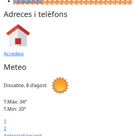
Publicacions
Adreces i telèfons
Accedeix
Meteo
Dissabte, 8 d’agost
D
T.Màx: 34°
T
T.Min: 20°
T
1
2
Anterior
Següent