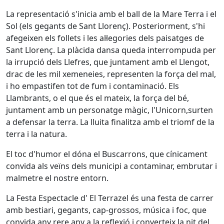
La representació s'inicia amb el ball de la Mare Terra i el
Sol (els gegants de Sant Llorenç). Posteriorment, s'hi
afegeixen els follets i les al·legories dels paisatges de
Sant Llorenç. La plàcida dansa queda interrompuda per
la irrupció dels Llefres, que juntament amb el Llengot,
drac de les mil xemeneies, representen la força del mal,
i ho empastifen tot de fum i contaminació. Els
Llambrants, o el que és el mateix, la força del bé,
juntament amb un personatge màgic, l'Unicorn,surten
a defensar la terra. La lluita finalitza amb el triomf de la
terra i la natura.
El toc d'humor el dóna el Buscarrons, que cínicament
convida als veïns dels municipi a contaminar, embrutar i
malmetre el nostre entorn.
La Festa Espectacle d' El Terrazel és una festa de carrer
amb bestiari, gegants, cap-grossos, música i foc, que
convida any rere any a la reflexió i converteix la nit del