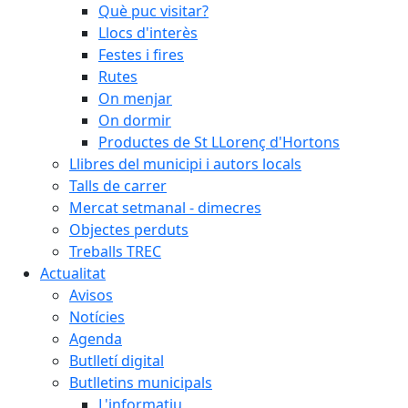
Què puc visitar?
Llocs d'interès
Festes i fires
Rutes
On menjar
On dormir
Productes de St LLorenç d'Hortons
Llibres del municipi i autors locals
Talls de carrer
Mercat setmanal - dimecres
Objectes perduts
Treballs TREC
Actualitat
Avisos
Notícies
Agenda
Butlletí digital
Butlletins municipals
L'informatiu