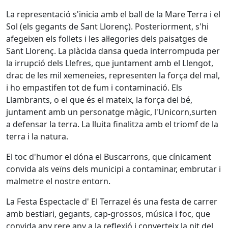
La representació s'inicia amb el ball de la Mare Terra i el
Sol (els gegants de Sant Llorenç). Posteriorment, s'hi
afegeixen els follets i les al·legories dels paisatges de
Sant Llorenç. La plàcida dansa queda interrompuda per
la irrupció dels Llefres, que juntament amb el Llengot,
drac de les mil xemeneies, representen la força del mal,
i ho empastifen tot de fum i contaminació. Els
Llambrants, o el que és el mateix, la força del bé,
juntament amb un personatge màgic, l'Unicorn,surten
a defensar la terra. La lluita finalitza amb el triomf de la
terra i la natura.
El toc d'humor el dóna el Buscarrons, que cínicament
convida als veïns dels municipi a contaminar, embrutar i
malmetre el nostre entorn.
La Festa Espectacle d' El Terrazel és una festa de carrer
amb bestiari, gegants, cap-grossos, música i foc, que
convida any rere any a la reflexió i converteix la nit del