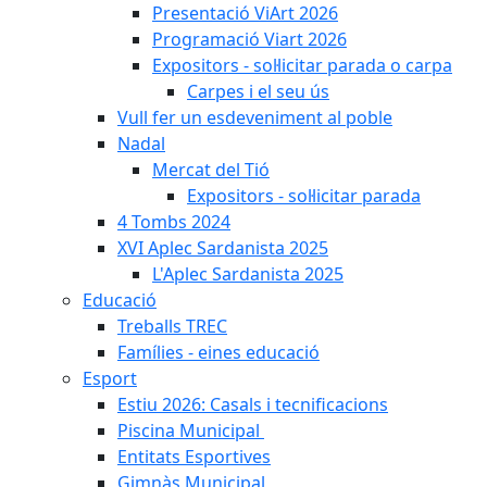
Presentació ViArt 2026
Programació Viart 2026
Expositors - sol·licitar parada o carpa
Carpes i el seu ús
Vull fer un esdeveniment al poble
Nadal
Mercat del Tió
Expositors - sol·licitar parada
4 Tombs 2024
XVI Aplec Sardanista 2025
L'Aplec Sardanista 2025
Educació
Treballs TREC
Famílies - eines educació
Esport
Estiu 2026: Casals i tecnificacions
Piscina Municipal
Entitats Esportives
Gimnàs Municipal