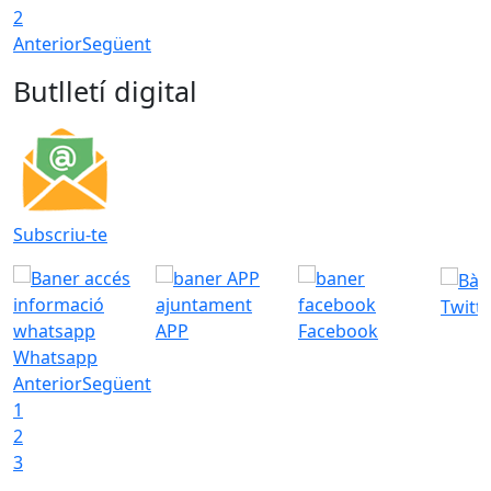
2
Anterior
Següent
Butlletí digital
Subscriu-te
Twitt
APP
Facebook
Whatsapp
Anterior
Següent
1
2
3