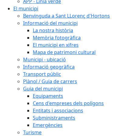
APP - Línia verde
El municipi
Benvinguda a Sant LLorenç d'Hortons
Informació del municipi
La nostra història
Memòria fotogràfica
El municipi en xifres
Mapa de patrimoni cultural
Municipi - ubicació
Informació geogràfica
Transport públic
Plànol / Guia de carrers
Guia del municipi
Equipaments
Cens d'empreses dels polígons
Entitats i associacions
Subministraments
Emergències
Turisme