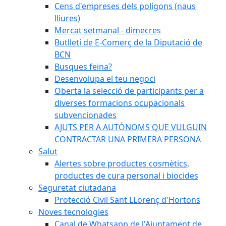
Cens d'empreses dels polígons (naus
lliures)
Mercat setmanal - dimecres
Butlletí de E-Comerç de la Diputació de
BCN
Busques feina?
Desenvolupa el teu negoci
Oberta la selecció de participants per a
diverses formacions ocupacionals
subvencionades
AJUTS PER A AUTÒNOMS QUE VULGUIN
CONTRACTAR UNA PRIMERA PERSONA
Salut
Alertes sobre productes cosmètics,
productes de cura personal i biocides
Seguretat ciutadana
Protecció Civil Sant LLorenç d'Hortons
Noves tecnologies
Canal de Whatsapp de l'Ajuntament de