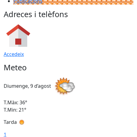
Publicacions
Adreces i telèfons
Accedeix
Meteo
Diumenge, 9 d’agost
D
T.Màx: 36°
T
T.Min: 21°
T
Tarda
T
1