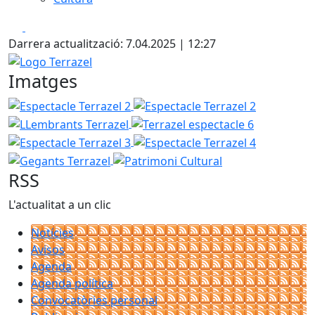
Facebook
X
Darrera actualització: 7.04.2025 | 12:27
Logo Terrazel
Imatges
Espectacle Terrazel 2
Espectacle Terrazel 2
LLembrants
Terrazel espectacle 6
Espectacle 
Espectacle Terrazel 4
Gegants Te
Patrimoni Cultural
RSS
L'actualitat a un clic
Notícies
Avisos
Agenda
Agenda política
Convocatòries personal