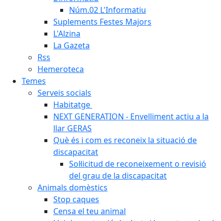
Núm.02 L'Informatiu
Suplements Festes Majors
L'Alzina
La Gazeta
Rss
Hemeroteca
Temes
Serveis socials
Habitatge
NEXT GENERATION - Envelliment actiu a la
llar GERAS
Què és i com es reconeix la situació de
discapacitat
Sol·licitud de reconeixement o revisió
del grau de la discapacitat
Animals domèstics
Stop caques
Censa el teu animal