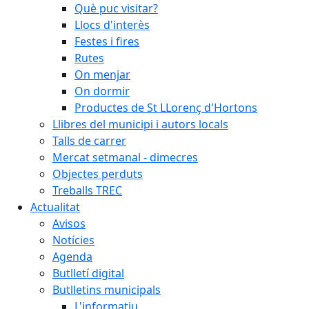
Què puc visitar?
Llocs d'interès
Festes i fires
Rutes
On menjar
On dormir
Productes de St LLorenç d'Hortons
Llibres del municipi i autors locals
Talls de carrer
Mercat setmanal - dimecres
Objectes perduts
Treballs TREC
Actualitat
Avisos
Notícies
Agenda
Butlletí digital
Butlletins municipals
L'informatiu