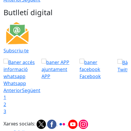
Butlletí digital
Subscriu-te
Twitt
APP
Facebook
Whatsapp
Anterior
Següent
1
2
3
Xarxes socials: