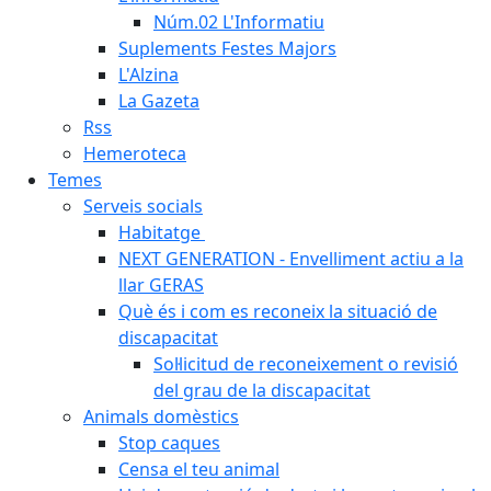
Núm.02 L'Informatiu
Suplements Festes Majors
L'Alzina
La Gazeta
Rss
Hemeroteca
Temes
Serveis socials
Habitatge
NEXT GENERATION - Envelliment actiu a la
llar GERAS
Què és i com es reconeix la situació de
discapacitat
Sol·licitud de reconeixement o revisió
del grau de la discapacitat
Animals domèstics
Stop caques
Censa el teu animal