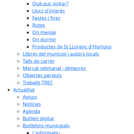
Què puc visitar?
Llocs d'interès
Festes i fires
Rutes
On menjar
On dormir
Productes de St LLorenç d'Hortons
Llibres del municipi i autors locals
Talls de carrer
Mercat setmanal - dimecres
Objectes perduts
Treballs TREC
Actualitat
Avisos
Notícies
Agenda
Butlletí digital
Butlletins municipals
L'informatiu