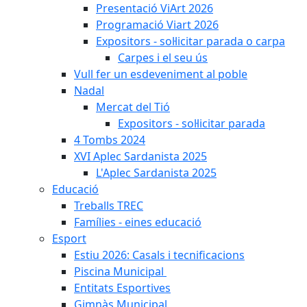
Presentació ViArt 2026
Programació Viart 2026
Expositors - sol·licitar parada o carpa
Carpes i el seu ús
Vull fer un esdeveniment al poble
Nadal
Mercat del Tió
Expositors - sol·licitar parada
4 Tombs 2024
XVI Aplec Sardanista 2025
L'Aplec Sardanista 2025
Educació
Treballs TREC
Famílies - eines educació
Esport
Estiu 2026: Casals i tecnificacions
Piscina Municipal
Entitats Esportives
Gimnàs Municipal