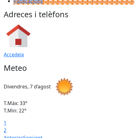
Publicacions
Adreces i telèfons
Accedeix
Meteo
Divendres, 7 d’agost
D
T.Màx: 33°
T
T.Min: 22°
T
1
2
Anterior
Següent