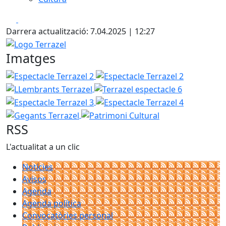
Facebook
X
Darrera actualització: 7.04.2025 | 12:27
Logo Terrazel
Imatges
Espectacle Terrazel 2
Espectacle Terrazel 2
LLembrants
Terrazel espectacle 6
Espectacle 
Espectacle Terrazel 4
Gegants Te
Patrimoni Cultural
RSS
L'actualitat a un clic
Notícies
Avisos
Agenda
Agenda política
Convocatòries personal