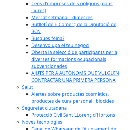
Cens d'empreses dels polígons (naus
lliures)
Mercat setmanal - dimecres
Butlletí de E-Comerç de la Diputació de
BCN
Busques feina?
Desenvolupa el teu negoci
Oberta la selecció de participants per a
diverses formacions ocupacionals
subvencionades
AJUTS PER A AUTÒNOMS QUE VULGUIN
CONTRACTAR UNA PRIMERA PERSONA
Salut
Alertes sobre productes cosmètics,
productes de cura personal i biocides
Seguretat ciutadana
Protecció Civil Sant LLorenç d'Hortons
Noves tecnologies
Canal de Whatsapp de l'Ajuntament de