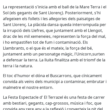
La representació s'inicia amb el ball de la Mare Terra i el
Sol (els gegants de Sant Llorenç). Posteriorment, s'hi
afegeixen els follets i les al·legories dels paisatges de
Sant Llorenç. La plàcida dansa queda interrompuda per
la irrupció dels Llefres, que juntament amb el Llengot,
drac de les mil xemeneies, representen la força del mal,
i ho empastifen tot de fum i contaminació. Els
Llambrants, o el que és el mateix, la força del bé,
juntament amb un personatge màgic, l'Unicorn,surten
a defensar la terra. La lluita finalitza amb el triomf de la
terra i la natura.
El toc d'humor el dóna el Buscarrons, que cínicament
convida als veïns dels municipi a contaminar, embrutar i
malmetre el nostre entorn.
La Festa Espectacle d' El Terrazel és una festa de carrer
amb bestiari, gegants, cap-grossos, música i foc, que
convida any rere any a la reflexió i converteix la nit del