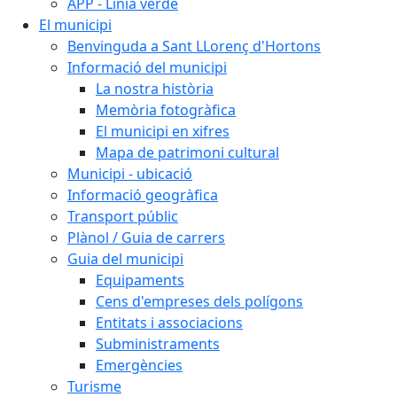
APP - Línia verde
El municipi
Benvinguda a Sant LLorenç d'Hortons
Informació del municipi
La nostra història
Memòria fotogràfica
El municipi en xifres
Mapa de patrimoni cultural
Municipi - ubicació
Informació geogràfica
Transport públic
Plànol / Guia de carrers
Guia del municipi
Equipaments
Cens d'empreses dels polígons
Entitats i associacions
Subministraments
Emergències
Turisme