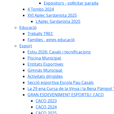
Expositors - sol·licitar parada
4 Tombs 2024
XVI Aplec Sardanista 2025
L'Aplec Sardanista 2025
Educació
Treballs TREC
Famílies - eines educació
Esport
Estiu 2026: Casals i tecnificacions
Piscina Municipal
Entitats Esportives
Gimnàs Municipal
Activitats dirigides
Secció esportiva Escola Pau Casals
La 29 ena Cursa de la Vinya i la 8ena Pàmpol T
GRAN ESDEVENIMENT ESPORTIU: CACO
CACO 2023
CACO 2024
CACO 2025