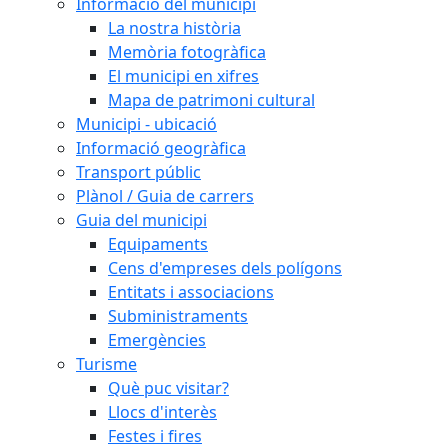
Informació del municipi
La nostra història
Memòria fotogràfica
El municipi en xifres
Mapa de patrimoni cultural
Municipi - ubicació
Informació geogràfica
Transport públic
Plànol / Guia de carrers
Guia del municipi
Equipaments
Cens d'empreses dels polígons
Entitats i associacions
Subministraments
Emergències
Turisme
Què puc visitar?
Llocs d'interès
Festes i fires