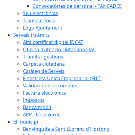
Convocatòries de personal - TANCADES
Seu electrònica
Transparència
Logo Ajuntament
Serveis i tràmits
Alta certificat digital IDCAT
Oficina d'atenció ciutadana OAC
Tràmits i gestions
Carpeta ciutadana
Catàleg de Serveis
Finestreta Única Empresarial (FUE)
Validació de documents
Factura electrònica
Impostos
Banca mòbil
APP - Línia verde
El municipi
Benvinguda a Sant LLorenç d'Hortons