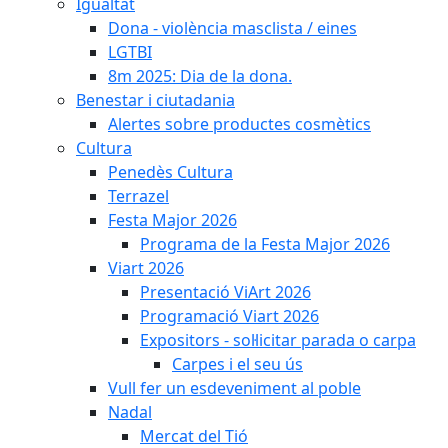
Igualtat
Dona - violència masclista / eines
LGTBI
8m 2025: Dia de la dona.
Benestar i ciutadania
Alertes sobre productes cosmètics
Cultura
Penedès Cultura
Terrazel
Festa Major 2026
Programa de la Festa Major 2026
Viart 2026
Presentació ViArt 2026
Programació Viart 2026
Expositors - sol·licitar parada o carpa
Carpes i el seu ús
Vull fer un esdeveniment al poble
Nadal
Mercat del Tió