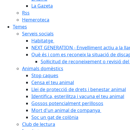
La Gazeta
Rss
Hemeroteca
Temes
Serveis socials
Habitatge
NEXT GENERATION - Envelliment actiu a la ll
Què és i com es reconeix la situació de disca
Sol·licitud de reconeixement o revisió del
Animals domèstics
Stop caques
Censa el teu animal
Llei de protecció de drets i benestar animal
Identifica, esterilitza i vacuna el teu animal
Gossos potencialment perillosos
Mort d'un animal de companya
Soc un gat de colònia
Club de lectura