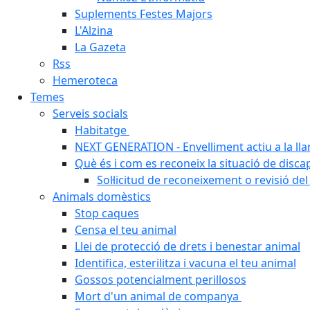
Suplements Festes Majors
L'Alzina
La Gazeta
Rss
Hemeroteca
Temes
Serveis socials
Habitatge
NEXT GENERATION - Envelliment actiu a la ll
Què és i com es reconeix la situació de disca
Sol·licitud de reconeixement o revisió del
Animals domèstics
Stop caques
Censa el teu animal
Llei de protecció de drets i benestar animal
Identifica, esterilitza i vacuna el teu animal
Gossos potencialment perillosos
Mort d'un animal de companya