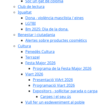
Soc un gat de colònia
Club de lectura
Igualtat
Dona - violència masclista / eines
LGTBI
8m 2025: Dia de la dona.
Benestar i ciutadania
Alertes sobre productes cosmètics
Cultura
Penedès Cultura
Terrazel
Festa Major 2026
Programa de la Festa Major 2026
Viart 2026
Presentació ViArt 2026
Programació Viart 2026
Expositors - sol·licitar parada o carpa
Carpes i el seu ús
Vull fer un esdeveniment al poble