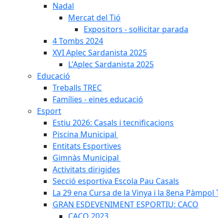
Nadal
Mercat del Tió
Expositors - sol·licitar parada
4 Tombs 2024
XVI Aplec Sardanista 2025
L'Aplec Sardanista 2025
Educació
Treballs TREC
Famílies - eines educació
Esport
Estiu 2026: Casals i tecnificacions
Piscina Municipal
Entitats Esportives
Gimnàs Municipal
Activitats dirigides
Secció esportiva Escola Pau Casals
La 29 ena Cursa de la Vinya i la 8ena Pàmpol T
GRAN ESDEVENIMENT ESPORTIU: CACO
CACO 2023