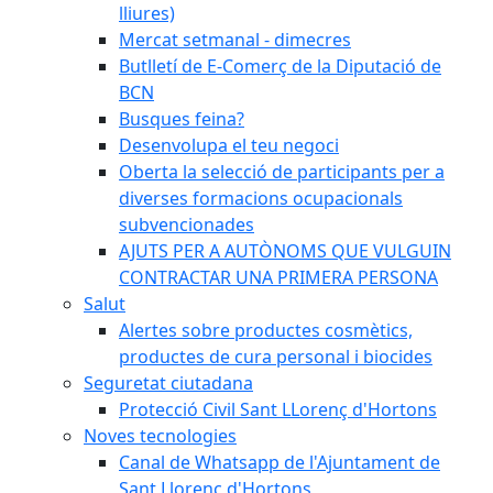
lliures)
Mercat setmanal - dimecres
Butlletí de E-Comerç de la Diputació de
BCN
Busques feina?
Desenvolupa el teu negoci
Oberta la selecció de participants per a
diverses formacions ocupacionals
subvencionades
AJUTS PER A AUTÒNOMS QUE VULGUIN
CONTRACTAR UNA PRIMERA PERSONA
Salut
Alertes sobre productes cosmètics,
productes de cura personal i biocides
Seguretat ciutadana
Protecció Civil Sant LLorenç d'Hortons
Noves tecnologies
Canal de Whatsapp de l'Ajuntament de
Sant Llorenç d'Hortons