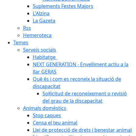
Suplements Festes Majors
L'Alzina
La Gazeta
Rss
Hemeroteca
Temes
Serveis socials
Habitatge
NEXT GENERATION - Envelliment actiu a la
llar GERAS
Què és i com es reconeix la situació de
discapacitat
Sol·licitud de reconeixement o revisió
del grau de la discapacitat
Animals domèstics
Stop caques
Censa el teu animal
Llei de protecció de drets i benestar animal