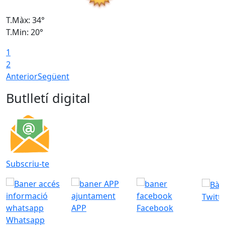
T.Màx: 34°
T
T.Min: 20°
T
1
2
Anterior
Següent
Butlletí digital
Subscriu-te
Twitt
APP
Facebook
Whatsapp