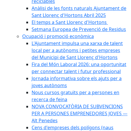
reciclables
Anàlisi de les fonts naturals Ajuntament de
Sant Llorenç d'Hortons Abril 2025
El temps a Sant Llorenç d'Hortons
Setmana Europea de Prevenció de Residus
Ocupació i promoció econòmica
L'Ajuntament impulsa una xarxa de talent
local per a autònoms i petites empreses
del Municipi de Sant Llorenç d'Hortons
Fira del Món Laboral 2026: una oportunitat
per connectar talent i futur professional
Jornada informativa sobre els ajuts per a
joves autònoms
Nous cursos gratuïts per a persones en
recerca de feina
NOVA CONVOCATÒRIA DE SUBVENCIONS
PER A PERSONES EMPRENEDORES JOVES —
Alt Penedes
Cens d'empreses dels polígons (naus