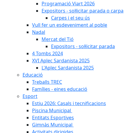
Programació Viart 2026
Expositors - sol·licitar parada o carpa
Carpes i el seu ús
Vull fer un esdeveniment al poble
Nadal
Mercat del Tió
Expositors - sol·licitar parada
4 Tombs 2024
XVI Aplec Sardanista 2025
L'Aplec Sardanista 2025
Educació
Treballs TREC
Famílies - eines educació
Esport
Estiu 2026: Casals i tecnificacions
Piscina Municipal
Entitats Esportives
Gimnàs Municipal
Activitats dirigides