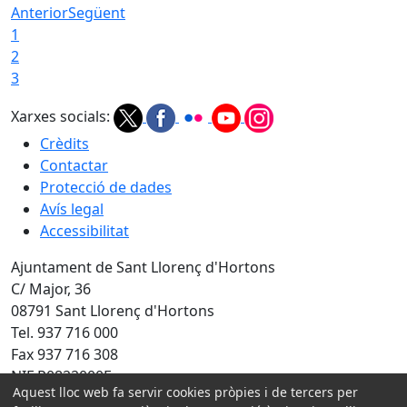
Anterior
Següent
1
2
3
Xarxes socials:
Crèdits
Contactar
Protecció de dades
Avís legal
Accessibilitat
Ajuntament de Sant Llorenç d'Hortons
C/ Major, 36
08791 Sant Llorenç d'Hortons
Tel. 937 716 000
Fax 937 716 308
NIF P0822000F
Aquest lloc web fa servir cookies pròpies i de tercers per