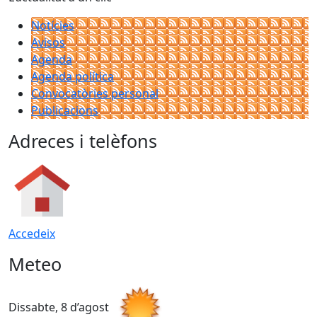
Notícies
Avisos
Agenda
Agenda política
Convocatòries personal
Publicacions
Adreces i telèfons
Accedeix
Meteo
Dissabte, 8 d’agost
D