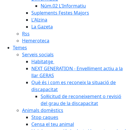
Núm.02 L'Informatiu
Suplements Festes Majors
L'Alzina
La Gazeta
Rss
Hemeroteca
Temes
Serveis socials
Habitatge
NEXT GENERATION - Envelliment actiu a la
llar GERAS
Què és i com es reconeix la situació de
discapacitat
Sol·licitud de reconeixement o revisió
del grau de la discapacitat
Animals domèstics
Stop caques
Censa el teu animal