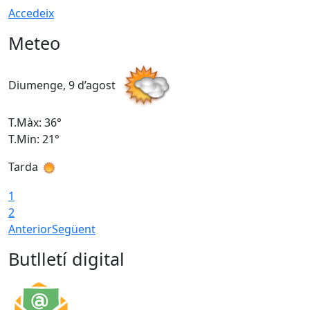
Accedeix
Meteo
Diumenge, 9 d’agost
D
T.Màx: 36°
T
T.Min: 21°
T
Tarda
T
1
2
Anterior
Següent
Butlletí digital