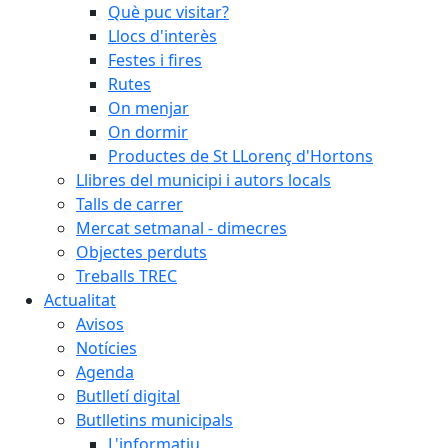
Què puc visitar?
Llocs d'interès
Festes i fires
Rutes
On menjar
On dormir
Productes de St LLorenç d'Hortons
Llibres del municipi i autors locals
Talls de carrer
Mercat setmanal - dimecres
Objectes perduts
Treballs TREC
Actualitat
Avisos
Notícies
Agenda
Butlletí digital
Butlletins municipals
L'informatiu