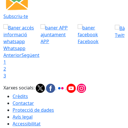
Subscriu-te
Twitt
APP
Facebook
Whatsapp
Anterior
Següent
1
2
3
Xarxes socials:
Crèdits
Contactar
Protecció de dades
Avís legal
Accessibilitat