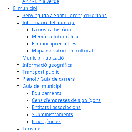
APP - Línia verde
El municipi
Benvinguda a Sant LLorenç d'Hortons
Informació del municipi
La nostra història
Memòria fotogràfica
El municipi en xifres
Mapa de patrimoni cultural
Municipi - ubicació
Informació geogràfica
Transport públic
Plànol / Guia de carrers
Guia del municipi
Equipaments
Cens d'empreses dels polígons
Entitats i associacions
Subministraments
Emergències
Turisme