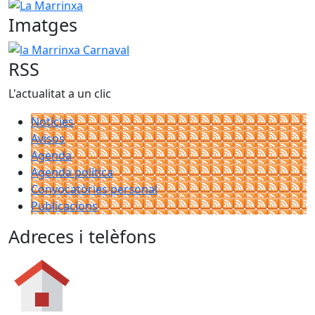
La Marrinxa
Imatges
la Marrinxa Carnaval
RSS
L'actualitat a un clic
Notícies
Avisos
Agenda
Agenda política
Convocatòries personal
Publicacions
Adreces i telèfons