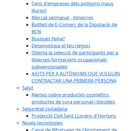
Cens d'empreses dels polígons (naus
lliures)
Mercat setmanal - dimecres
Butlletí de E-Comerç de la Diputació de
BCN
Busques feina?
Desenvolupa el teu negoci
Oberta la selecció de participants per a
diverses formacions ocupacionals
subvencionades
AJUTS PER A AUTÒNOMS QUE VULGUIN
CONTRACTAR UNA PRIMERA PERSONA
Salut
Alertes sobre productes cosmètics,
productes de cura personal i biocides
Seguretat ciutadana
Protecció Civil Sant LLorenç d'Hortons
Noves tecnologies
Canal de Whatsapp de l'Ajuntament de